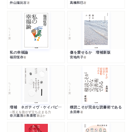
外山滋比古
高橋和巳
著
著
ちくま文庫
ちくま文庫
私の幸福論
傷を愛せるか 増補新版
福田恆存
宮地尚子
著
著
ちくま文庫
ちくま文庫
増補 ネガティヴ・ケイパビリティで生きる
積読こそが完全な読書術である
─答えを急がず立ち止まる力
永田希
著
谷川嘉浩
朱喜哲
著
著
ほか