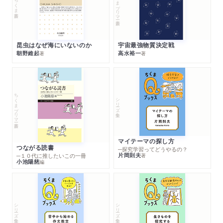
ちくまプリマー新書
ちくま新書
昆虫はなぜ海にいないのか
宇宙最強物質決定戦
朝野維起
高水裕一
著
著
ちくまプリマー新書
シリーズ・全集
マイテーマの探し方
つながる読書
─探究学習ってどうやるの？
片岡則夫
著
─１０代に推したいこの一冊
小池陽慈
編
シリーズ・全集
シリーズ・全集