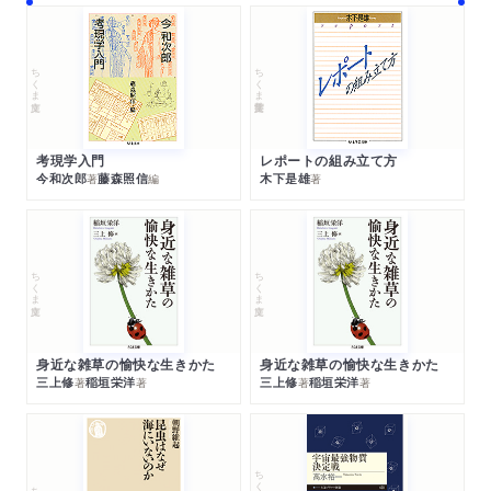
ちくま文庫
ちくま学芸文庫
考現学入門
レポートの組み立て方
今和次郎
藤森照信
木下是雄
著
編
著
ちくま文庫
ちくま文庫
身近な雑草の愉快な生きかた
身近な雑草の愉快な生きかた
三上修
稲垣栄洋
三上修
稲垣栄洋
著
著
著
著