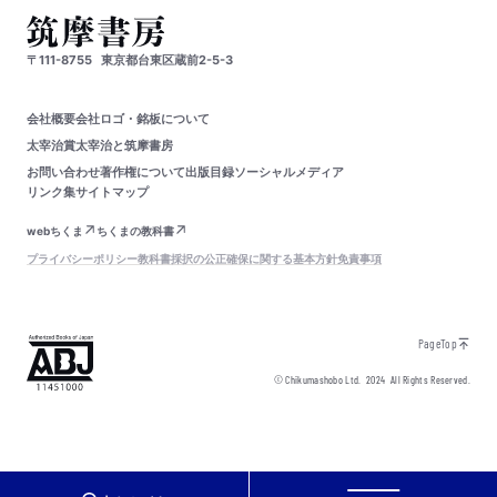
〒111-8755
東京都台東区蔵前2-5-3
会社概要
会社ロゴ・銘板について
太宰治賞
太宰治と筑摩書房
お問い合わせ
著作権について
出版目録
ソーシャルメディア
リンク集
サイトマップ
webちくま
ちくまの教科書
プライバシーポリシー
教科書採択の公正確保に関する基本方針
免責事項
PageTop
© Chikumashobo Ltd.
2024
All Rights Reserved.