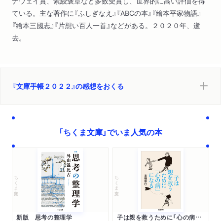
ナウェイ賞、紫綬褒章など多数受賞し、世界的に高い評価を得
ている。主な著作に『ふしぎなえ』『ABCの本』『繪本平家物語』
『繪本三國志』『片想い百人一首』などがある。２０２０年、逝
去。
『文庫手帳２０２２』の感想をおくる
「ちくま文庫」でいま人気の本
ちくま文庫
ちくま文庫
新版 思考の整理学
子は親を救うために「心の病」になる