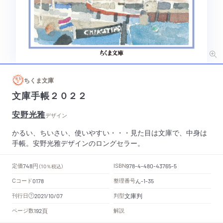
ちくま文庫
文庫手帳２０２２
安野光雅
デザイン
かるい、ちいさい、使いやすい・・・見た目は文庫で、中身は
手帳。安野光雅デザインのロングセラー。
円
定価
ISBN
748
（10％税込）
978-4-480-43765-5
Cコード
整理番号
ん
0178
-1-35
文庫判
刊行日
判型
2021/10/07
頁
ページ数
解説
192