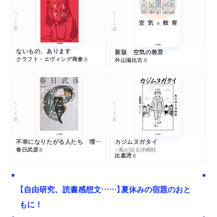
ちくま文庫
ちくま文庫
ないもの、あります
新版 空気の教育
クラフト・エヴィング商會
著
外山滋比古
著
ちくま文庫
ちくま文庫
不幸になりたがる人たち 増補新版
カジムヌガタイ
春日武彦
─風が語る沖縄戦
著
比嘉慂
著
【自由研究、読書感想文……】夏休みの宿題のおと
もに！