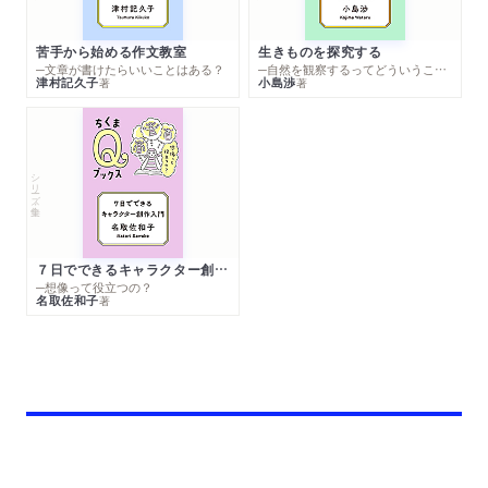
苦手から始める作文教室
生きものを探究する
─文章が書けたらいいことはある？
─自然を観察するってどういうこと？
津村記久子
小島渉
著
著
シリーズ・全集
７日でできるキャラクター創作入門
─想像って役立つの？
名取佐和子
著