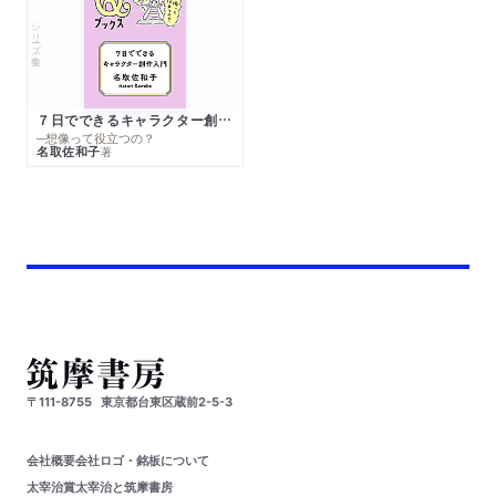
シリーズ・全集
７日でできるキャラクター創作入門
─想像って役立つの？
名取佐和子
著
〒111-8755
東京都台東区蔵前2-5-3
会社概要
会社ロゴ・銘板について
太宰治賞
太宰治と筑摩書房