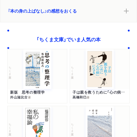
ステッキ護身術 “海賊”流の極意を獄中出版
『本の身の上ばなし』の感想をおくる
目利きの珍書屋 商売一徹転べど起き上がる
お記録本屋 江戸の出来事 細大漏らさず
性科学者の真摯な解説 発禁処分続々 時の人に
艶本出版王の別の顔 珍記事収集 民衆意識を探る
「ちくま文庫」でいま人気の本
川路聖謨と柳虹 性の話題もおおらかに
奈良奉行と天才少女 大人あしらう才気 一同驚く
川路聖謨の妻さと 江戸一の美人 歌にも秀でる
発禁本と時勢の変化 権力者は加虐被虐を嫌う
ちくま文庫
ちくま文庫
多才な作家木村毅 旺盛な好奇心 軍隊生活描く
兵営から逃げた男たち 愛児を思い自首を決める
軍と歩いた作家里村欣三 戦争絵本手がけ比島に死す
新版 思考の整理学
子は親を救うために「心の病」になる
反戦作家の遺書 親友に託した「軍隊日記」
外山滋比古
高橋和巳
著
著
書込みにそそられて 旧蔵者の率直な批評楽しむ
詩集を贈って征った人 「珠玉の歌」に込めた思い
戦友の歌を受け継ぐ 特攻隊員から中学生まで愛唱
ちくま文庫
ちくま文庫
雑誌付録繁盛記 アッと驚く厚さ豪華さ
薩摩の学生 辞書を編む 英語初心者向けの工夫満載