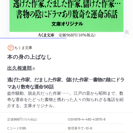
ちくま文庫
本の身の上ばなし
出久根達郎
著
逃げた作家、だました作家、儲けた作家…書物の陰にドラ
マあり数奇な運命56話
盗作騒動、脱走兵だった作家……。江戸の昔から昭和まで、数
奇な運命をたどった書物と携わった人々の知られざる逸話を紹
介する。文庫オリジナル。
円
定価
ISBN
968
（10％税込）
978-4-480-43975-8
Cコード
整理番号
て
0195
-10-6