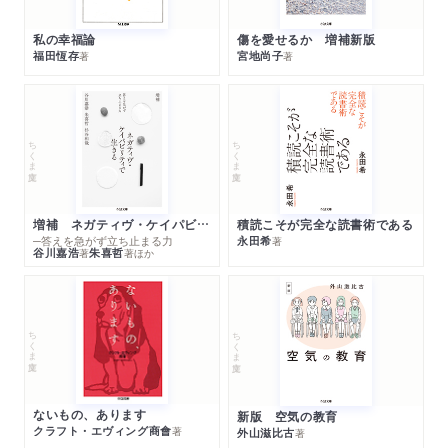
龍馬の密使 戯曲を執筆 フランスで上演 大評判に
私の幸福論
傷を愛せるか 増補新版
すぐに出た関東大震災本 九死に一生の体験談
福田恆存
宮地尚子
著
著
楚人冠全集の「きき目」 「稲むらの火」人物伝を収録
香典代わりのリレー小説 五十五人が連載、遺稿集の「付録」
に
「事実は小説より」の出典 バイロンの言葉、明治期には紹
ちくま文庫
ちくま文庫
介
愛すべき漫画の思い出 落丁騒ぎや作者との交流
「化け込み」の女性記者 奔放な恋愛、人生も七変化
増補 ネガティヴ・ケイパビリティで生きる
積読こそが完全な読書術である
「むっつり右門」の生みの親 書きまくって大家族養う
─答えを急がず立ち止まる力
永田希
著
谷川嘉浩
朱喜哲
著
著
ほか
新聞の切抜きも「古書」 毎日欠かさぬ熱意に感動
スペイン風邪の義援出版 小川未明、危機脱し童話執筆
身近に感じられる
ちくま文庫
ちくま文庫
ないもの、あります
新版 空気の教育
クラフト・エヴィング商會
著
外山滋比古
著