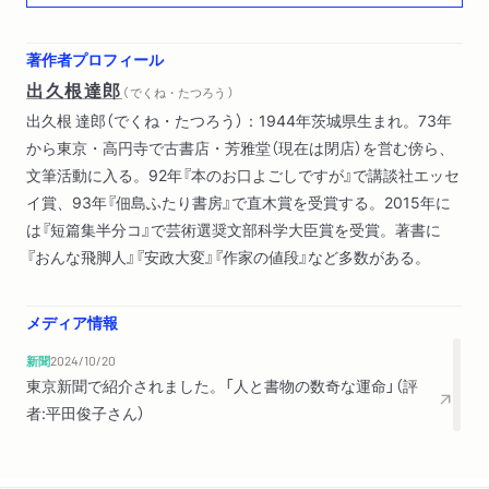
哲学者と糟糠の妻 勉強支えた内助の功
夢野久作との合作？ 父が「翻訳」した英国小説
著作者プロフィール
ニコニコ主義の唱道者 銀行家が説く笑顔の効用
出久根達郎
（ でくね・たつろう ）
世にも珍奇な贋物目録 批評家が激賞した肉筆画
出久根 達郎（でくね・たつろう）：1944年茨城県生まれ。73年
古稀の俳句談議 新劇人が編んだ父の句集
から東京・高円寺で古書店・芳雅堂（現在は閉店）を営む傍ら、
九條武子の写真 読者ひきつけた麗人の孤独
文筆活動に入る。92年『本のお口よごしですが』で講談社エッセ
女子教育の先駆者 「?村訳」冒険譚、歯切れよく
イ賞、93年『佃島ふたり書房』で直木賞を受賞する。2015年に
「文学芸者」の自伝 読書経験生かした新橋の女将
は『短篇集半分コ』で芸術選奨文部科学大臣賞を受賞。著書に
天下之愚論『芸者論』 論語の普及に貢献した実業家
『おんな飛脚人』『安政大変』『作家の値段』など多数がある。
人名索引つき随筆集 幅広い交遊映す「雑文」
香水郵便の考案者 後藤新平が共感した詩魂
木下尚江の「饅頭本」 中学生で出合った運命の書
メディア情報
「猫」の稀覯本 養蚕指導者が著した初の百科
新聞
2024/10/20
井上ひさし父の小説 入選作の品格と卓抜な表現
東京新聞で紹介されました。「人と書物の数奇な運命」（評
背文字のない本 新橋の芸者が交わす東京語
者:平田俊子さん）
初のカンヅメ作家 明治の少年に「蓄積力」を説く
文学から空へ 異国で詩心養ったヒコーキ乗り
元教師の滞欧記 サバイバル絵画で困難克服