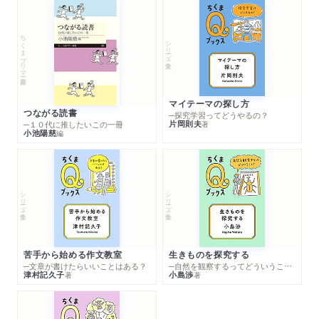
ちくまプリマー新書
シリーズ・全集
マイテーマの探し方
つながる読書
─探究学習ってどうやるの？
片岡則夫
著
─１０代に推したいこの一冊
小池陽慈
編
シリーズ・全集
シリーズ・全集
苦手から始める作文教室
生きものを探究する
─文章が書けたらいいことはある？
─自然を観察するってどういうこと？
津村記久子
小島渉
著
著