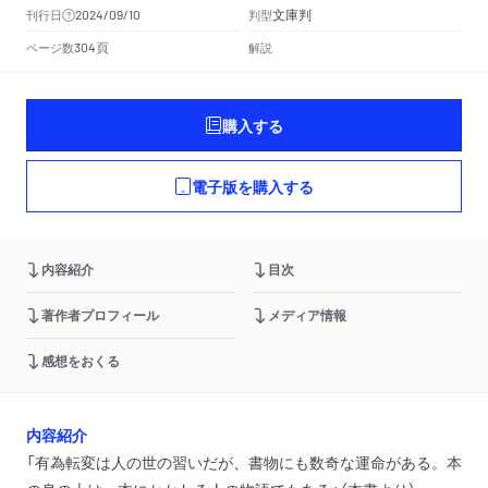
文庫判
刊行日
判型
2024/09/10
頁
ページ数
解説
304
購入する
電子版を購入する
内容紹介
目次
著作者プロフィール
メディア情報
感想をおくる
内容紹介
「有為転変は人の世の習いだが、書物にも数奇な運命がある。本