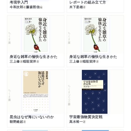
考現学入門
レポートの組み立て方
今和次郎
藤森照信
木下是雄
著
編
著
ちくま文庫
ちくま文庫
身近な雑草の愉快な生きかた
身近な雑草の愉快な生きかた
三上修
稲垣栄洋
三上修
稲垣栄洋
著
著
著
著
ちくまプリマー新書
ちくま新書
昆虫はなぜ海にいないのか
宇宙最強物質決定戦
朝野維起
高水裕一
著
著