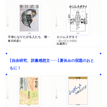
ちくま文庫
ちくま文庫
不幸になりたがる人たち 増補新版
カジムヌガタイ
春日武彦
─風が語る沖縄戦
著
比嘉慂
著
【自由研究、読書感想文……】夏休みの宿題のおと
もに！
ちくま文庫
ちくま学芸文庫