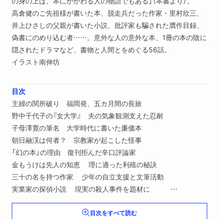
の身の上は、本にかかわる人の物語でもある」（本書より）。
高倉健のご先祖様が書いた本、脱走兵だった作家・里村欣三、
井上ひさしの父親が書いた小説、批評家も騙された贋作目録、
偽書にのめり込む者……。意外な人の意外な本、1冊の本の陰に
隠されたドラマなど、書物と人間とをめぐる56話。
イラスト南伸坊
目次
主婦の関所破り 福岡発、五カ月間の長旅
野中千代子の『女大学』 夫の気象観測支えた忍耐
子母澤寛の筆名 大学時代に書いた廉価本
朝日融渓は何者？ 宗教家が起こした怪事
「幻の本」の理由 復刊拒んだ辛口評論家
金もうけは先人の知恵 理に適った利殖の秘訣
三十の名を持つ作家 少年の自立支援と文筆活動
実業家の探偵小説 現実の殺人事件を題材に
偽書の著者・岩本無縫 一高生の名かたる幻の発禁本
目次をすべて読む
詐欺的出版の解説書 好奇心釣り出す広告