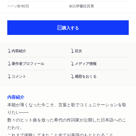
頁
伊藤比呂美
ページ数
解説
192
購入する
内容紹介
目次
著作者プロフィール
メディア情報
コメント
感想をおくる
内容紹介
本能が薄くなった今こそ、言葉と歌でコミュニケーションを取
りたい――
数々のヒット曲を放った希代の作詞家が公開した日本語へのこ
だわり。
これまで体験してきたこと全てが表現のもととなること。