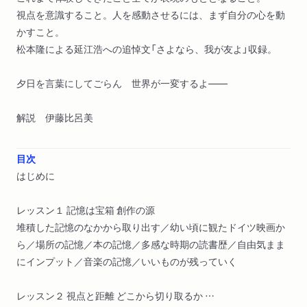
視点を意識すること。人を感動させるには、まず自分の心を動
かすこと。
松本隆による延江浩への追悼文「さよなら、我が友よ」収録。
夕日を言葉にしてごらん 世界が一変するよ――
解説 伊藤比呂美
目次
はじめに
レッスン１ 記憶は宝箱 創作の源
堆積した記憶のなかから取り出す／幼い頃に観たドイツ映画か
ら／場所の記憶／本の記憶／多感な時期の読書歴／自由気まま
にインプット／音楽の記憶／いいものが残っていく
レッスン２ 視点と距離 どこから切り取るか