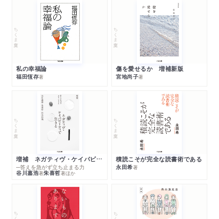
ちくま文庫
ちくま文庫
私の幸福論
傷を愛せるか 増補新版
福田恆存
宮地尚子
著
著
ちくま文庫
ちくま文庫
増補 ネガティヴ・ケイパビリティで生きる
積読こそが完全な読書術である
─答えを急がず立ち止まる力
永田希
著
谷川嘉浩
朱喜哲
著
著
ほか
ちくま文庫
ちくま文庫