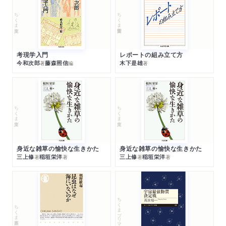
ちくま文庫
ちくま学芸文庫
考現学入門
レポートの組み立て方
今和次郎
藤森照信
木下是雄
著
編
著
ちくま文庫
ちくま文庫
身近な雑草の愉快な生きかた
身近な雑草の愉快な生きかた
三上修
稲垣栄洋
三上修
稲垣栄洋
著
著
著
著
ちくまプリマー新書
ちくま新書