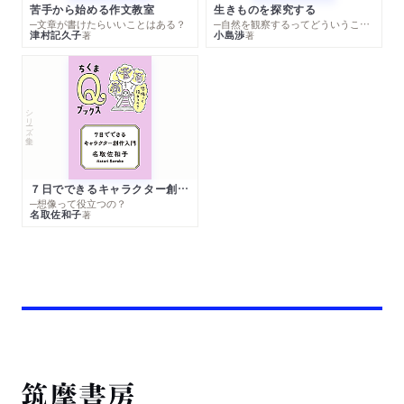
苦手から始める作文教室
生きものを探究する
─文章が書けたらいいことはある？
─自然を観察するってどういうこと？
津村記久子
小島渉
著
著
シリーズ・全集
７日でできるキャラクター創作入門
─想像って役立つの？
名取佐和子
著