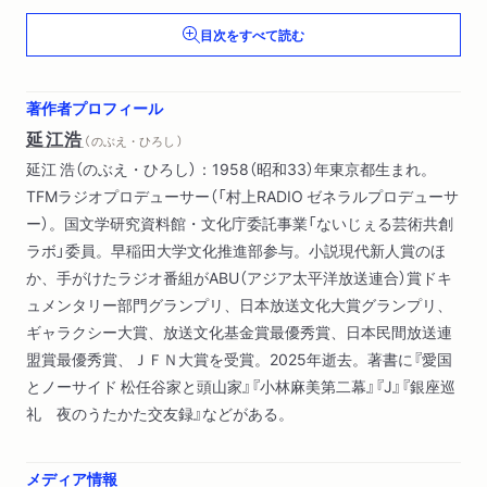
目に映るものをノートに書いてみよう／通りから見た風景／視
目次をすべて読む
点をどこに置くか／一枚はさむ／目の高さを意識する／距離を
正確に表す／自分とはなにか、３人称の視点／心を動かす訓練
を
著作者プロフィール
延江浩
（ のぶえ・ひろし ）
レッスン３ 光と陰 美しさを際立たせる
延江 浩（のぶえ・ひろし）：1958（昭和33）年東京都生まれ。
デフォルメとアンプリファイ―／針で突っつく／陰を描くこと
TFMラジオプロデューサー（「村上RADIO ゼネラルプロデューサ
で立体的に／死が生を輝かせる
ー）。国文学研究資料館・文化庁委託事業「ないじぇる芸術共創
ラボ」委員。早稲田大学文化推進部参与。小説現代新人賞のほ
レッスン４ あなたが好きって伝えたい
か、手がけたラジオ番組がABU（アジア太平洋放送連合）賞ドキ
ディテールを積み上げる／ふっと心が動く瞬間／共感を凝縮／
ュメンタリー部門グランプリ、日本放送文化大賞グランプリ、
色が移ろう／失意のまま終わらない／俯瞰する視点
ギャラクシー大賞、放送文化基金賞最優秀賞、日本民間放送連
盟賞最優秀賞、ＪＦＮ大賞を受賞。2025年逝去。著書に『愛国
レッスン５ リズムとバランスと美意識
とノーサイド 松任谷家と頭山家』『小林麻美第二幕』『J』『銀座巡
易しく伝える／語感の気持ちよさ／字数を意識する／バランス
礼 夜のうたかた交友録』などがある。
の美意識／言葉によって世界を立ち上げる／色を表現する／と
にかくたくさんの言葉を知る／言葉の並べ方／「ポケットいっぱ
いの秘密」の秘密／ダサかっこいいを極める／カナリア諸島と?
メディア情報