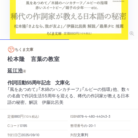
ちくま文庫
松本隆 言葉の教室
延江浩
著
作詞活動55周年記念 文庫化
「風をあつめて」「木綿のハンカチーフ」「ルビーの指環」他、数々
の名曲で作詞生活55周年を迎える、稀代の作詞家が教える日本
語の秘密。解説 伊藤比呂美
円
定価
ISBN
880
（10％税込）
978-4-480-44043-3
Cコード
整理番号
の
0195
-20-1
文庫判
刊行日
判型
2025/09/10