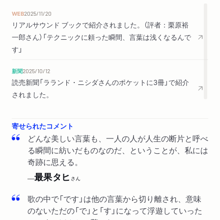
瓦荘
WEB
2025/11/20
リアルサウンド ブックで紹介されました。（評者：栗原裕
アフターレッスン 松本隆のポリシー
一郎さん）「テクニックに頼った瞬間、言葉は浅くなるんで
普遍性はどこから生まれるか／コツコツ積む／ときに休憩も大
す」
事／音楽も言葉も廃れはしない／歌はみんなの財産／日本語へ
のこだわり／きみをさらってゆく風
新聞
2025/10/12
読売新聞「ラランド・ニシダさんのポケットに3冊」で紹介
松本隆をめぐるナイン・ストーリーズ ―延江浩
されました。
0.風街を往く 1.喪われた東京 2.レイバンと髭面と幸福な
春休み 3.はっぴいえんど結成 4.日本語ロック 5.きっかけ
寄せられたコメント
は「ガロ」 6.５人目のメンバー― 7.作詞家に転職― 8.時代
どんな美しい言葉も、一人の人が人生の断片と呼べ
を創る― 9.ありったけの愛
る瞬間に紡いだものなのだ、ということが、私には
奇跡に思える。
あとがき
最果タヒ
──
さん
解説 答えを見つけて書く―伊藤比呂美
歌の中で「です」は他の言葉から切り離され、意味
のないただの「で」と「す」になって浮遊していった
さよなら、我が友よ―松本隆