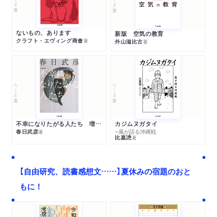
ないもの、あります
新版 空気の教育
クラフト・エヴィング商會
著
外山滋比古
著
ちくま文庫
ちくま文庫
不幸になりたがる人たち 増補新版
カジムヌガタイ
春日武彦
─風が語る沖縄戦
著
比嘉慂
著
【自由研究、読書感想文……】夏休みの宿題のおと
もに！