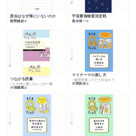
昆虫はなぜ海にいないのか
宇宙最強物質決定戦
朝野維起
高水裕一
著
著
ちくまプリマー新書
シリーズ・全集
マイテーマの探し方
つながる読書
─探究学習ってどうやるの？
片岡則夫
著
─１０代に推したいこの一冊
小池陽慈
編
シリーズ・全集
シリーズ・全集