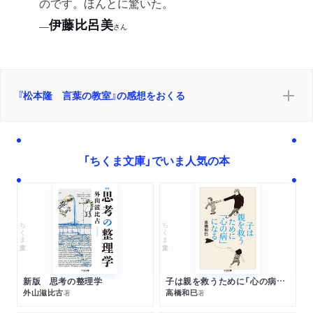
のです。ほんとに驚いた。
伊藤比呂美
──
さん
『松本隆 言葉の教室』の感想をおくる
「ちくま文庫」でいま人気の本
ちくま文庫
ちくま文庫
新版 思考の整理学
子は親を救うために「心の病」になる
外山滋比古
高橋和巳
著
著