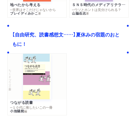
地べたから考える
ＳＮＳ時代のメディアリテラシー
─世界はそこだけじゃないから
─ウソとホントは見分けられる？
ブレイディみかこ
山脇岳志
著
著
【自由研究、読書感想文……】夏休みの宿題のおと
もに！
ちくまプリマー新書
つながる読書
─１０代に推したいこの一冊
小池陽慈
編