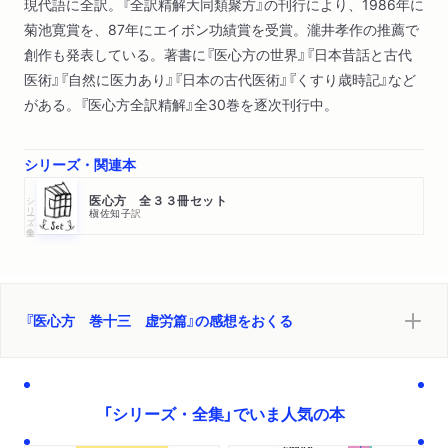
現代語に全訳。『全訳精解大同類聚方』の刊行により、1986年に
菊池寛賞を、87年にエイボン功績賞を受賞。瀧井孝作の推薦で
創作も発表している。著書に『医心方の世界』『日本昔話と古代
医術』『自然に医力あり』『日本の古代医術』『くすり歳時記』など
がある。『医心方全訳精解』全30巻を逐次刊行中。
シリーズ・関連本
シリーズ・全集
医心方 全３３冊セット
槇佐知子
訳
『医心方 巻十三 虚労篇』の感想をおくる
「シリーズ・全集」でいま人気の本