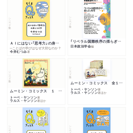
シリーズ・全集
シリーズ・全集
「リベラル国際秩序の揺らぎ」再考 年報政治学２０２６‐Ⅰ
ＡＩにはない「思考力」の身につけ方
日本政治学会
編
─ことばの学びはなぜ大切なのか？
今井むつみ
著
シリーズ・全集
シリーズ・全集
ムーミン・コミックス 全１４巻セット
トーベ・ヤンソン
著
ムーミン・コミックス １ 黄金のしっぽ
ラルス・ヤンソン
著
ほか
トーベ・ヤンソン
著
ラルス・ヤンソン
著
ほか
シリーズ・全集
シリーズ・全集