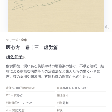
シリーズ・全集
医心方 巻十三 虚労篇
槇佐知子
訳
疲労回復、潤いある美肌や精力増強剤の処方、不眠と嗜眠、結
核による多様な病歴等々の治療法など先人たちの驚くべき知
恵。茶の薬用や陶淵明、玄宗勅撰の医書からの引用も。
円
定価
ISBN
23,100
（10％税込）
978-4-480-50523-1
Cコード
整理番号
3347
菊判
刊行日
判型
2010/07/22
頁
ページ数
解説
272