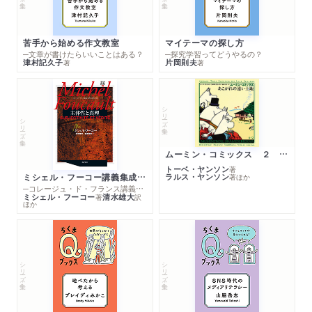
苦手から始める作文教室
マイテーマの探し方
─文章が書けたらいいことはある？
─探究学習ってどうやるの？
津村記久子
片岡則夫
著
著
シリーズ・全集
シリーズ・全集
ムーミン・コミックス ２ あこがれの遠い土地
トーベ・ヤンソン
著
ミシェル・フーコー講義集成１０ 主体性と真理
ラルス・ヤンソン
著
ほか
─コレージュ・ド・フランス講義１９８０－１９８１年度
ミシェル・フーコー
清水雄大
著
訳
ほか
シリーズ・全集
シリーズ・全集