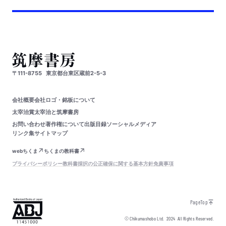
〒111-8755
東京都台東区蔵前2-5-3
会社概要
会社ロゴ・銘板について
太宰治賞
太宰治と筑摩書房
お問い合わせ
著作権について
出版目録
ソーシャルメディア
リンク集
サイトマップ
webちくま
ちくまの教科書
プライバシーポリシー
教科書採択の公正確保に関する基本方針
免責事項
PageTop
© Chikumashobo Ltd.
2024
All Rights Reserved.