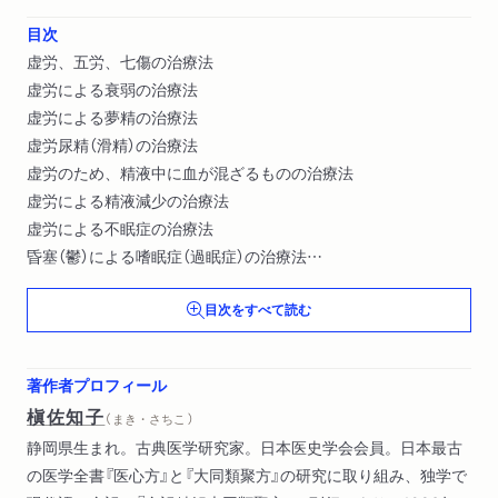
目次
虚労、五労、七傷の治療法
虚労による衰弱の治療法
虚労による夢精の治療法
虚労尿精（滑精）の治療法
虚労のため、精液中に血が混ざるものの治療法
虚労による精液減少の治療法
虚労による不眠症の治療法
昏塞（鬱）による嗜眠症（過眠症）の治療法
虚汗（重篤な発汗）の治療法
目次をすべて読む
陽虚による盗汗（寝汗）の治療法
風熱感冒による発汗の治療法
（肝と心が）邪に傷つけられ、血の汗が出るものの治療法
著作者プロフィール
伝屍病（慢性消耗聖性伝染病、結核など）の治療法
槇佐知子
（ まき・さちこ ）
骨蒸の治療法
静岡県生まれ。古典医学研究家。日本医史学会会員。日本最古
肺痿の治療法
の医学全書『医心方』と『大同類聚方』の研究に取り組み、独学で