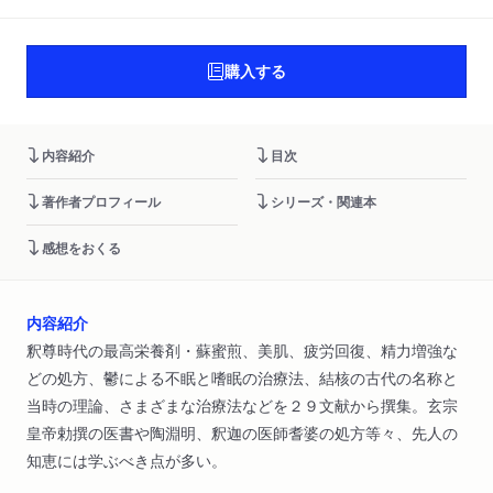
購入する
内容紹介
目次
著作者プロフィール
シリーズ・関連本
感想をおくる
内容紹介
釈尊時代の最高栄養剤・蘇蜜煎、美肌、疲労回復、精力増強な
どの処方、鬱による不眠と嗜眠の治療法、結核の古代の名称と
当時の理論、さまざまな治療法などを２９文献から撰集。玄宗
皇帝勅撰の医書や陶淵明、釈迦の医師耆婆の処方等々、先人の
知恵には学ぶべき点が多い。