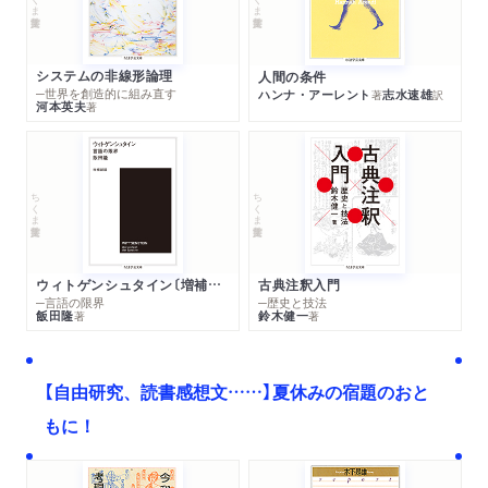
システムの非線形論理
人間の条件
─世界を創造的に組み直す
ハンナ・アーレント
志水速雄
著
訳
河本英夫
著
ちくま学芸文庫
ちくま学芸文庫
ウィトゲンシュタイン〔増補新版〕
古典注釈入門
─言語の限界
─歴史と技法
飯田隆
鈴木健一
著
著
【自由研究、読書感想文……】夏休みの宿題のおと
もに！