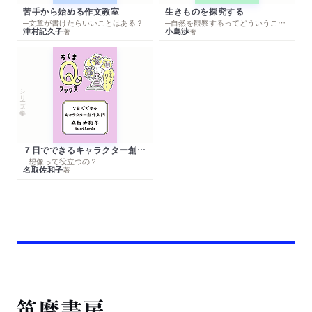
苦手から始める作文教室
生きものを探究する
─文章が書けたらいいことはある？
─自然を観察するってどういうこと？
津村記久子
小島渉
著
著
シリーズ・全集
７日でできるキャラクター創作入門
─想像って役立つの？
名取佐和子
著