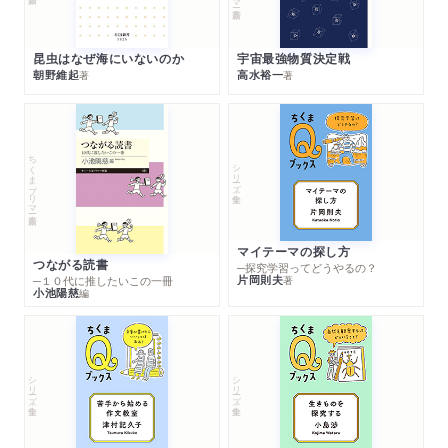
昆虫はなぜ海にいないのか
宇宙最強物質決定戦
朝野維起
高水裕一
著
著
ちくまプリマー新書
シリーズ・全集
マイテーマの探し方
つながる読書
─探究学習ってどうやるの？
片岡則夫
著
─１０代に推したいこの一冊
小池陽慈
編
シリーズ・全集
シリーズ・全集