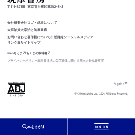
〒111-8755
東京都台東区蔵前2-5-3
会社概要
会社ロゴ・銘板について
太宰治賞
太宰治と筑摩書房
お問い合わせ
著作権について
出版目録
ソーシャルメディア
リンク集
サイトマップ
webちくま
ちくまの教科書
プライバシーポリシー
教科書採択の公正確保に関する基本方針
免責事項
PageTop
© Chikumashobo Ltd.
2024
All Rights Reserved.
本をさがす