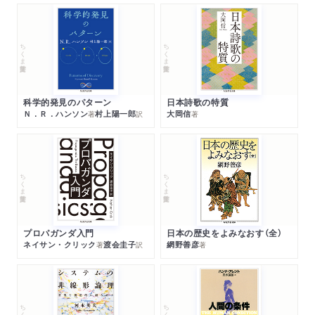
ちくま学芸文庫
ちくま学芸文庫
科学的発見のパターン
日本詩歌の特質
Ｎ．Ｒ．ハンソン
村上陽一郎
大岡信
著
訳
著
ちくま学芸文庫
ちくま学芸文庫
プロパガンダ入門
日本の歴史をよみなおす（全）
ネイサン・クリック
渡会圭子
網野善彦
著
訳
著
ちくま学芸文庫
ちくま学芸文庫