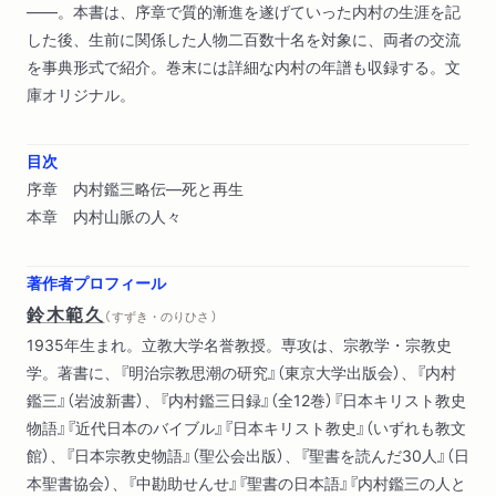
――。本書は、序章で質的漸進を遂げていった内村の生涯を記
した後、生前に関係した人物二百数十名を対象に、両者の交流
を事典形式で紹介。巻末には詳細な内村の年譜も収録する。文
庫オリジナル。
目次
序章 内村鑑三略伝―死と再生
本章 内村山脈の人々
著作者プロフィール
鈴木範久
（ すずき・のりひさ ）
1935年生まれ。立教大学名誉教授。専攻は、宗教学・宗教史
学。著書に、『明治宗教思潮の研究』（東京大学出版会）、『内村
鑑三』（岩波新書）、『内村鑑三日録』（全12巻）『日本キリスト教史
物語』『近代日本のバイブル』『日本キリスト教史』（いずれも教文
館）、『日本宗教史物語』（聖公会出版）、『聖書を読んだ30人』（日
本聖書協会）、『中勘助せんせ』『聖書の日本語』『内村鑑三の人と