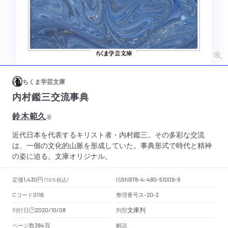
ちくま学芸文庫
内村鑑三交流事典
鈴木範久
著
近代日本を代表するキリスト者・内村鑑三。その多彩な交流
は、一個の文化的山脈を形成していた。事典形式で時代と精神
の姿に迫る。文庫オリジナル。
円
定価
ISBN
1,430
（10％税込）
978-4-480-51009-9
Cコード
整理番号
ス
0116
-20-2
文庫判
刊行日
判型
2020/10/08
頁
ページ数
解説
384