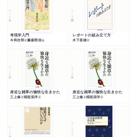
ちくま文庫
ちくま学芸文庫
考現学入門
レポートの組み立て方
今和次郎
藤森照信
木下是雄
著
編
著
ちくま文庫
ちくま文庫
身近な雑草の愉快な生きかた
身近な雑草の愉快な生きかた
三上修
稲垣栄洋
三上修
稲垣栄洋
著
著
著
著
ちくまプリマー新書
ちくま新書