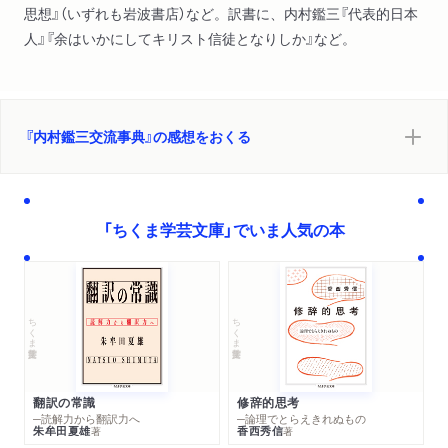
思想』（いずれも岩波書店）など。訳書に、内村鑑三『代表的日本
人』『余はいかにしてキリスト信徒となりしか』など。
『内村鑑三交流事典』の感想をおくる
「ちくま学芸文庫」でいま人気の本
ちくま学芸文庫
ちくま学芸文庫
翻訳の常識
修辞的思考
─読解力から翻訳力へ
─論理でとらえきれぬもの
朱牟田夏雄
香西秀信
著
著