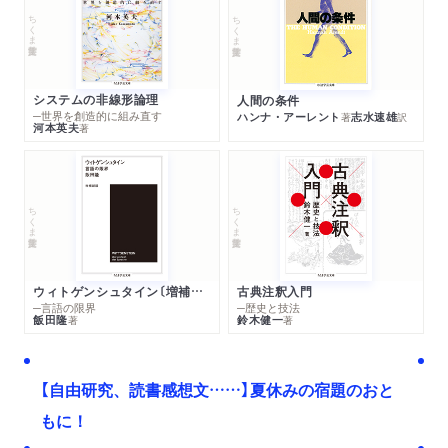
ちくま学芸文庫
ちくま学芸文庫
システムの非線形論理
人間の条件
─世界を創造的に組み直す
ハンナ・アーレント
志水速雄
著
訳
河本英夫
著
ちくま学芸文庫
ちくま学芸文庫
ウィトゲンシュタイン〔増補新版〕
古典注釈入門
─言語の限界
─歴史と技法
飯田隆
鈴木健一
著
著
【自由研究、読書感想文……】夏休みの宿題のおと
もに！