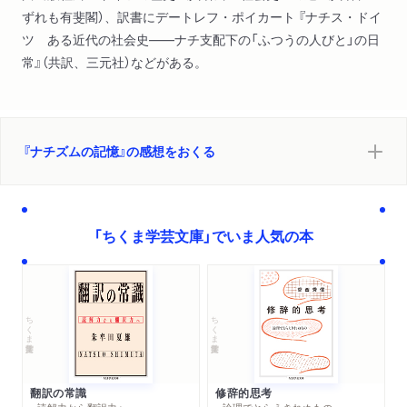
ずれも有斐閣）、訳書にデートレフ・ポイカート 『ナチス・ドイ
いまでもそのことを恥ずかしく思う）
ツ ある近代の社会史――ナチ支配下の「ふつうの人びと」の日
常』（共訳、三元社）などがある。
『ナチズムの記憶』の感想をおくる
「ちくま学芸文庫」でいま人気の本
ちくま学芸文庫
ちくま学芸文庫
翻訳の常識
修辞的思考