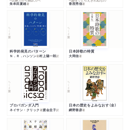
─読解力から翻訳力へ
─論理でとらえきれぬもの
朱牟田夏雄
香西秀信
著
著
ちくま学芸文庫
ちくま学芸文庫
科学的発見のパターン
日本詩歌の特質
Ｎ．Ｒ．ハンソン
村上陽一郎
大岡信
著
訳
著
ちくま学芸文庫
ちくま学芸文庫
プロパガンダ入門
日本の歴史をよみなおす（全）
ネイサン・クリック
渡会圭子
網野善彦
著
訳
著