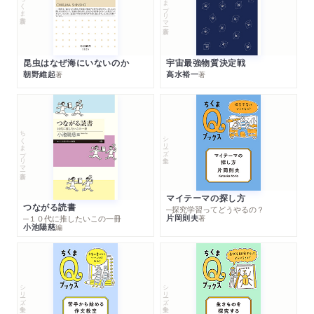
ちくまプリマー新書
ちくま新書
昆虫はなぜ海にいないのか
宇宙最強物質決定戦
朝野維起
高水裕一
著
著
ちくまプリマー新書
シリーズ・全集
マイテーマの探し方
つながる読書
─探究学習ってどうやるの？
片岡則夫
著
─１０代に推したいこの一冊
小池陽慈
編
シリーズ・全集
シリーズ・全集