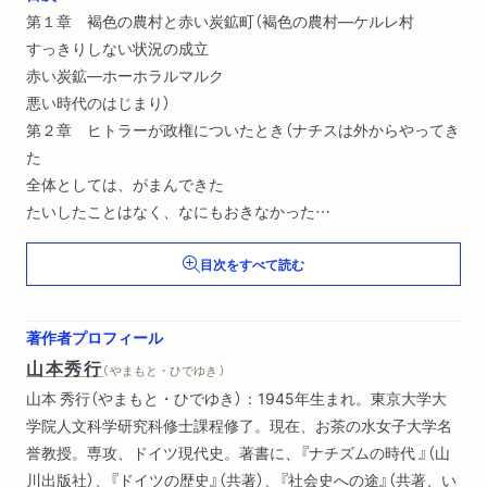
第１章 褐色の農村と赤い炭鉱町（褐色の農村―ケルレ村
すっきりしない状況の成立
赤い炭鉱―ホーホラルマルク
悪い時代のはじまり）
第２章 ヒトラーが政権についたとき（ナチスは外からやってき
た
全体としては、がまんできた
たいしたことはなく、なにもおきなかった
もう他人を信用できなくなった）
目次をすべて読む
第３章 民族共同体の夢と現実（記憶に残らない不満と批判
いい時代だった
行ったこともない旅行の記憶
著作者プロフィール
たいていの家でもめごとがおきた
山本秀行
（ やまもと・ひでゆき ）
ハンチングはタブーだった）
山本 秀行（やまもと・ひでゆき）：1945年生まれ。東京大学大
第４章 ユダヤ人、戦争、外国人労働者（内に向けて発動される
学院人文科学研究科修士課程修了。現在、お茶の水女子大学名
人種主義
誉教授。専攻、ドイツ現代史。著書に、『ナチズムの時代 』（山
もったいないという反応
川出版社）、『ドイツの歴史』（共著）、『社会史への途』（共著、い
戦争さえなければよかったのに