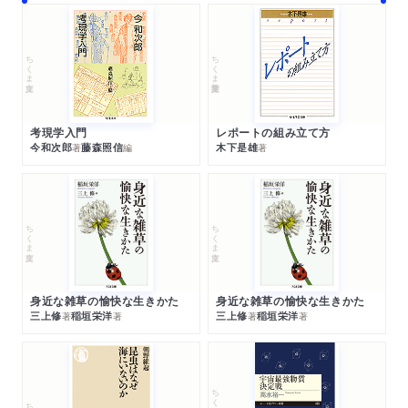
ちくま文庫
ちくま学芸文庫
考現学入門
レポートの組み立て方
今和次郎
藤森照信
木下是雄
著
編
著
ちくま文庫
ちくま文庫
身近な雑草の愉快な生きかた
身近な雑草の愉快な生きかた
三上修
稲垣栄洋
三上修
稲垣栄洋
著
著
著
著