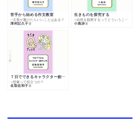
苦手から始める作文教室
生きものを探究する
─文章が書けたらいいことはある？
─自然を観察するってどういうこと？
津村記久子
小島渉
著
著
シリーズ・全集
７日でできるキャラクター創作入門
─想像って役立つの？
名取佐和子
著