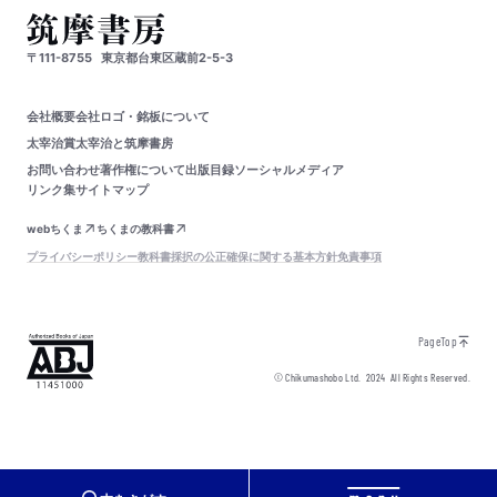
〒111-8755
東京都台東区蔵前2-5-3
会社概要
会社ロゴ・銘板について
太宰治賞
太宰治と筑摩書房
お問い合わせ
著作権について
出版目録
ソーシャルメディア
リンク集
サイトマップ
webちくま
ちくまの教科書
プライバシーポリシー
教科書採択の公正確保に関する基本方針
免責事項
PageTop
© Chikumashobo Ltd.
2024
All Rights Reserved.