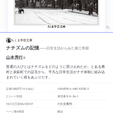
ちくま学芸文庫
ナチズムの記憶
——日常生活からみた第三帝国
山本秀行
著
普通の人びとはナチズムをどのように受け止めたか。とある農
村と炭鉱町での証言から、平凡な日常生活がナチ体制に組み込
まれていく様をあぶりだす。
円
定価
ISBN
1,650
（10％税込）
978-4-480-51235-2
Cコード
整理番号
ヤ
0122
-34-1
文庫判
刊行日
判型
2024/03/07
頁
ページ数
解説
416