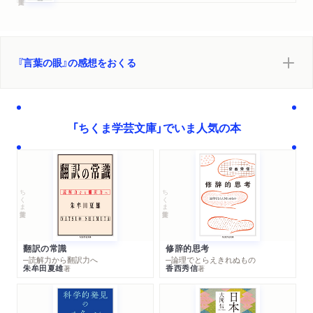
『言葉の眼』の感想をおくる
「ちくま学芸文庫」でいま人気の本
ちくま学芸文庫
ちくま学芸文庫
翻訳の常識
修辞的思考
─読解力から翻訳力へ
─論理でとらえきれぬもの
朱牟田夏雄
香西秀信
著
著