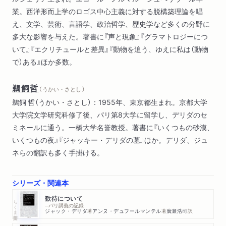
業。西洋形而上学のロゴス中心主義に対する脱構築理論を唱
え、文学、芸術、言語学、政治哲学、歴史学など多くの分野に
多大な影響を与えた。著書に『声と現象』『グラマトロジーにつ
いて』『エクリチュールと差異』『動物を追う、ゆえに私は（動物
で）ある』ほか多数。
鵜飼哲
（ うかい・さとし ）
鵜飼 哲（うかい・さとし）：1955年、東京都生まれ。京都大学
大学院文学研究科修了後、パリ第8大学に留学し、デリダのセ
ミネールに通う。一橋大学名誉教授。著書に『いくつもの砂漠、
いくつもの夜』『ジャッキー・デリダの墓』ほか。デリダ、ジュ
ネらの翻訳も多く手掛ける。
シリーズ・関連本
歓待について
ちくま学芸文庫
─パリ講義の記録
ジャック・デリダ
著
アンヌ・デュフールマンテル
著
廣瀬浩司
訳