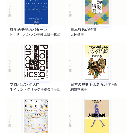
ちくま学芸文庫
ちくま学芸文庫
科学的発見のパターン
日本詩歌の特質
Ｎ．Ｒ．ハンソン
村上陽一郎
大岡信
著
訳
著
ちくま学芸文庫
ちくま学芸文庫
プロパガンダ入門
日本の歴史をよみなおす（全）
ネイサン・クリック
渡会圭子
網野善彦
著
訳
著
ちくま学芸文庫
ちくま学芸文庫