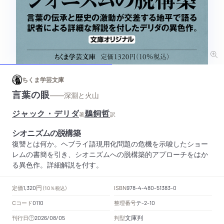
ちくま学芸文庫
言葉の眼
——深淵と火山
ジャック・デリダ
鵜飼哲
著
訳
シオニズムの脱構築
復讐とは何か。ヘブライ語現用化問題の危機を示唆したショー
レムの書簡を引き、シオニズムへの脱構築的アプローチをはか
る異色作。詳細解説を付す。
円
定価
ISBN
1,320
（10％税込）
978-4-480-51383-0
Cコード
整理番号
テ
0110
-2-10
文庫判
刊行日
判型
2026/08/05