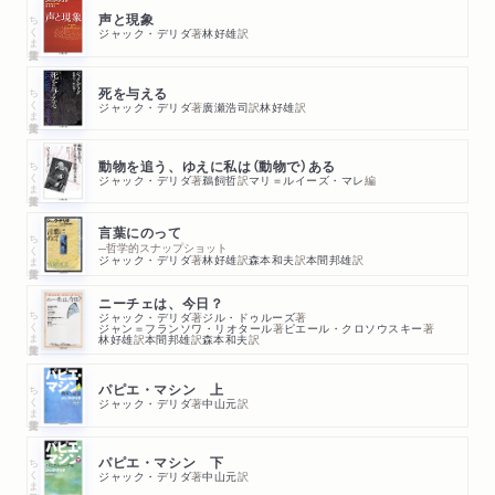
ちくま学芸文庫
声と現象
ジャック・デリダ
著
林好雄
訳
ちくま学芸文庫
死を与える
ジャック・デリダ
著
廣瀬浩司
訳
林好雄
訳
ちくま学芸文庫
動物を追う、ゆえに私は（動物で）ある
ジャック・デリダ
著
鵜飼哲
訳
マリ＝ルイーズ・マレ
編
言葉にのって
ちくま学芸文庫
─哲学的スナップショット
ジャック・デリダ
著
林好雄
訳
森本和夫
訳
本間邦雄
訳
ニーチェは、今日？
ちくま学芸文庫
ジャック・デリダ
著
ジル・ドゥルーズ
著
ジャン＝フランソワ・リオタール
著
ピエール・クロソウスキー
著
林好雄
訳
本間邦雄
訳
森本和夫
訳
ちくま学芸文庫
パピエ・マシン 上
ジャック・デリダ
著
中山元
訳
ちくま学芸文庫
パピエ・マシン 下
ジャック・デリダ
著
中山元
訳