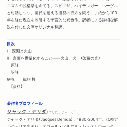
ニズムの脱構築を企てる。スピノザ、ハイデッガー、ヘーゲル
と対話しつつ、世代を超える復讐の行方を問う、手紙から100
年を経た現在を照射する予言的な異色作。訳者による詳細な解
説を付した文庫オリジナル翻訳。
目次
Ⅰ 深淵と火山
Ⅱ 言葉を世俗化すること――火山、火、〈啓蒙の光〉
原註
訳註
解説 鵜飼 哲
【資料】
著作者プロフィール
ジャック・デリダ
（ でりだ，じゃっく ）
ジャック・デリダ（Jacques Derrida）：1930-2004年。仏領ア
ルジェリア生まれ。エコール・ノルマル・シュペリウール卒