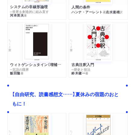
システムの非線形論理
人間の条件
─世界を創造的に組み直す
ハンナ・アーレント
志水速雄
著
訳
河本英夫
著
ちくま学芸文庫
ちくま学芸文庫
ウィトゲンシュタイン〔増補新版〕
古典注釈入門
─言語の限界
─歴史と技法
飯田隆
鈴木健一
著
著
【自由研究、読書感想文……】夏休みの宿題のおと
もに！
ちくま文庫
ちくま学芸文庫