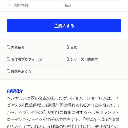
頁
ページ数
解説
224
購入する
内容紹介
目次
著作者プロフィール
シリーズ・関連本
感想をおくる
内容紹介
ベンヤミンと深い交友のあったゲルショム・ショーレムは、ユ
ダヤ人の「民族的郷土」建設計画に揺れる1920年代のパレスチナ
から、ヘブライ語の「現用化」の将来に対する不安をフランツ・
ローゼンツヴァイク宛の手紙で告白する。「神聖な言葉」の復讐
がもたらす黙示録という破局の思想を切り口に、デリダはシオ