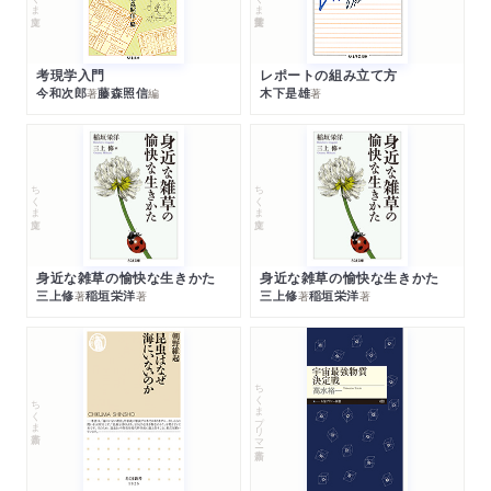
考現学入門
レポートの組み立て方
今和次郎
藤森照信
木下是雄
著
編
著
ちくま文庫
ちくま文庫
身近な雑草の愉快な生きかた
身近な雑草の愉快な生きかた
三上修
稲垣栄洋
三上修
稲垣栄洋
著
著
著
著
ちくまプリマー新書
ちくま新書