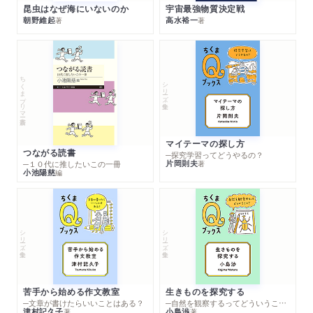
昆虫はなぜ海にいないのか
宇宙最強物質決定戦
朝野維起
高水裕一
著
著
ちくまプリマー新書
シリーズ・全集
マイテーマの探し方
つながる読書
─探究学習ってどうやるの？
片岡則夫
著
─１０代に推したいこの一冊
小池陽慈
編
シリーズ・全集
シリーズ・全集
苦手から始める作文教室
生きものを探究する
─文章が書けたらいいことはある？
─自然を観察するってどういうこと？
津村記久子
小島渉
著
著