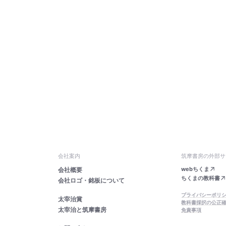
会社案内
筑摩書房の外部サ
webちくま
会社概要
ちくまの教科書
会社ロゴ・銘板について
プライバシーポリ
太宰治賞
教科書採択の公正
太宰治と筑摩書房
免責事項