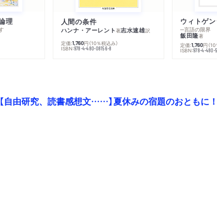
論理
人間の条件
す
─言語の限界
ハンナ・アーレント
志水速雄
著
訳
飯田隆
著
定価:
円
（10％税込み）
1,760
定価:
円
（1
1,760
ISBN:
978-4-480-08156-8
ISBN:
978-4-480-
【自由研究、読書感想文……】夏休みの宿題のおともに