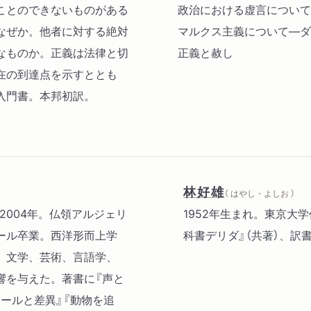
ことのできないものがある
政治における虚言について
なぜか。他者に対する絶対
マルクス主義について―ダ
なものか。正義は法律と切
正義と赦し
在の到達点を示すととも
入門書。本邦初訳。
林好雄
（ はやし・よしお ）
30-2004年。仏領アルジェリ
1952年生まれ。東京大
ール卒業。西洋形而上学
科書デリダ』（共著）、訳
、文学、芸術、言語学、
響を与えた。著書に『声と
ュールと差異』『動物を追