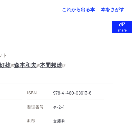
これから出る本
本をさがす
share
share
ット
好雄
森本和夫
本間邦雄
訳
訳
訳
ISBN
978-4-480-08613-6
整理番号
-2-1
テ
判型
文庫判