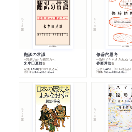
ちくま学芸文庫
ちくま学芸文庫
翻訳の常識
修辞的思考
─読解力から翻訳力へ
─論理でとらえきれぬも
朱牟田夏雄
香西秀信
著
著
定価:
円
（10％税込み）
定価:
円
（10％税込み）
1,320
1,320
ISBN:
ISBN:
978-4-480-51384-7
978-4-480-51382-3
ちくま学芸文庫
ちくま学芸文庫