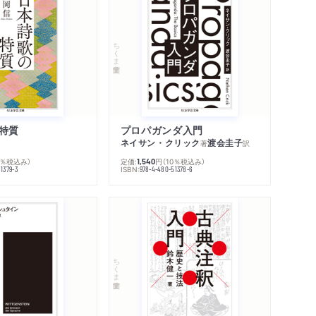
ちくま学芸文庫
特質
プロパガンダ入門
ネイサン・クリック
渡会圭子
著
訳
0％税込み）
定価:
円
（10％税込み）
1,540
ISBN:
1379-3
978-4-480-51378-6
ちくま学芸文庫