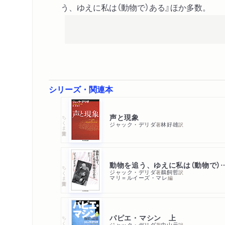
う、ゆえに私は（動物で）ある』ほか多数。
シリーズ・関連本
声と現象
ちくま学芸文庫
ジャック・デリダ
林好雄
著
訳
動物を追う、ゆえに私は
ちくま学芸文庫
ジャック・デリダ
鵜飼哲
著
訳
マリ＝ルイーズ・マレ
編
パピエ・マシン 上
ちくま学芸文庫
ジャック・デリダ
中山元
著
訳