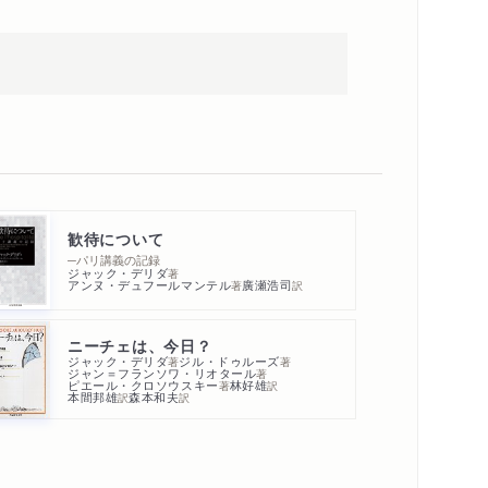
歓待について
─パリ講義の記録
ジャック・デリダ
著
アンヌ・デュフールマンテル
廣瀬浩司
著
訳
ニーチェは、今日？
ジャック・デリダ
ジル・ドゥルーズ
著
著
ジャン＝フランソワ・リオタール
著
ピエール・クロソウスキー
林好雄
著
訳
本間邦雄
森本和夫
訳
訳