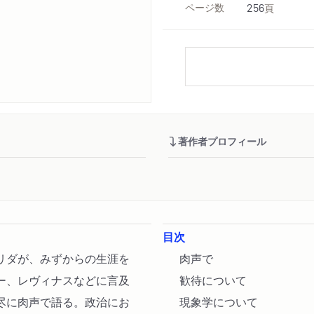
ページ数
256
頁
著作者プロフィール
目次
リダが、みずからの生涯を
肉声で
ー、レヴィナスなどに言及
歓待について
尽に肉声で語る。政治にお
現象学について