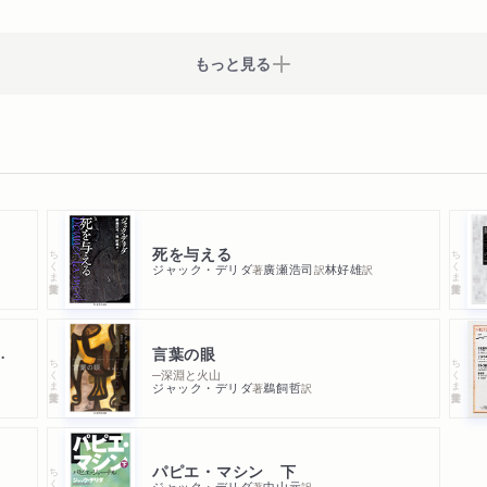
もっと見る
死を与える
ちくま学芸文庫
ちくま学芸文庫
ジャック・デリダ
廣瀬浩司
林好雄
著
訳
訳
言葉の眼
（動物で）ある
ちくま学芸文庫
ちくま学芸文庫
─深淵と火山
ジャック・デリダ
鵜飼哲
著
訳
パピエ・マシン 下
ちくま学芸文庫
ジャック・デリダ
中山元
著
訳