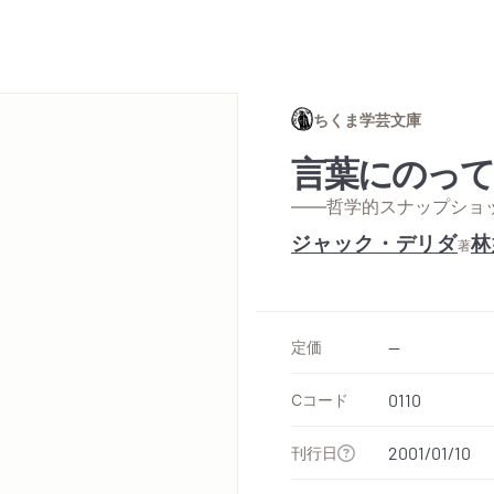
ちくま学芸文庫
言葉にのって
——哲学的スナップショ
ジャック・デリダ
林
著
定価
--
Cコード
0110
刊行日
2001/01/10