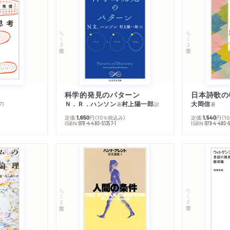
ちくま学芸文庫
ちくま学芸文庫
科学的発見のパターン
日本詩歌の
の
Ｎ．Ｒ．ハンソン
村上陽一郎
大岡信
著
訳
著
定価:
円
（10％税込み）
定価:
円
（1
1,650
1,540
ISBN:
ISBN:
978-4-480-51357-1
978-4-480-5
ちくま学芸文庫
ちくま学芸文庫