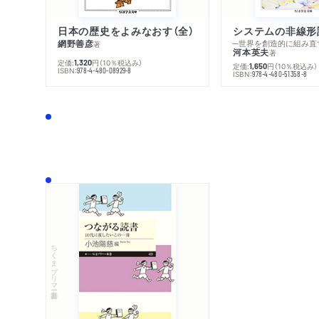
日本の歴史をよみなおす（全）
システムの非線形
網野善彦
─世界を創造的に組み直
著
河本英夫
著
定価:
円
（10％税込み）
1,320
定価:
円
（10％税込み）
1,650
ISBN:
978-4-480-08929-8
ISBN:
978-4-480-51358-8
ちくまプリマー新書