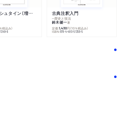
ウィトゲンシュタイン〔増補新版〕
古典注釈入門
─歴史と技法
鈴木健一
著
0％税込み）
定価:
円
（10％税込み）
1,430
ISBN:
51349-6
978-4-480-51359-5
！