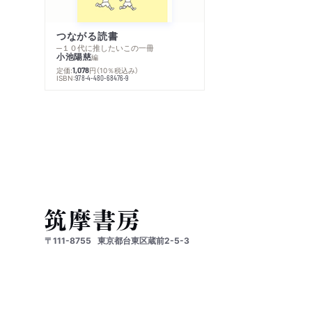
つながる読書
─１０代に推したいこの一冊
小池陽慈
編
定価:
円
（10％税込み）
1,078
ISBN:
978-4-480-68476-9
〒111-8755
東京都台東区蔵前2-5-3