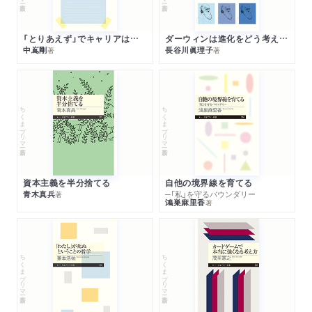
「とりあえず」でキャリアは決まる
ダーウィンは進化をどう考えたのか
中嶌剛
長谷川眞理子
著
著
ちくまプリマー新書
ちくまプリマー新書
資本主義を半分捨てる
自他の境界線を育てる
青木真兵
─「私」を守るバウンダリー
著
鴻巣麻里香
著
ちくまプリマー新書
ちくまプリマー新書