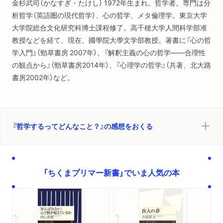
金杉武司（かなすぎ・たけし） 1972年生まれ。哲学者。専門は分
第４部 哲学に答えはある？（相対主義をめぐって―哲学的議論
析哲学（英語圏の現代哲学）、心の哲学、メタ倫理学。東京大学
の方法
大学院総合文化研究科博士課程修了。高千穂大学人間科学部准
何らかの「答え」を求めて）
教授などを経て、現在、國學院大學文学部教授。著書に『心の哲
学入門』（勁草書房 2007年）、『解釈主義の心の哲学――合理性
の観点から』（勁草書房2014年）、『心理学の哲学』（共著、北大路
書房2002年）など。
『哲学するってどんなこと？』の感想をおくる
「ちくまプリマー新書」でいま人気の本