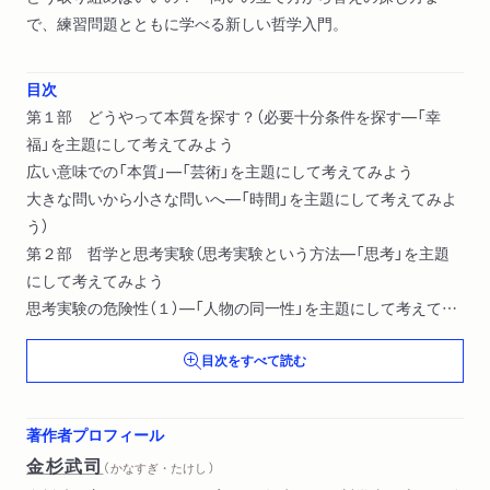
で、練習問題とともに学べる新しい哲学入門。
目次
第１部 どうやって本質を探す？（必要十分条件を探す―「幸
福」を主題にして考えてみよう
広い意味での「本質」―「芸術」を主題にして考えてみよう
大きな問いから小さな問いへ―「時間」を主題にして考えてみよ
う）
第２部 哲学と思考実験（思考実験という方法―「思考」を主題
にして考えてみよう
思考実験の危険性（１）―「人物の同一性」を主題にして考えてみ
よう
目次をすべて読む
思考実験の危険性（２）―「善悪」を主題にして考えてみよう）
第３部 哲学は宗教や科学と何が違う？（哲学と宗教
科学とは？（１）―論証や検証の方法
著作者プロフィール
科学とは？（２）―探究プログラム論から見る科学
金杉武司
（ かなすぎ・たけし ）
哲学と科学）