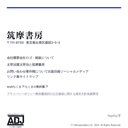
〒111-8755
東京都台東区蔵前2-5-3
会社概要
会社ロゴ・銘板について
太宰治賞
太宰治と筑摩書房
お問い合わせ
著作権について
出版目録
ソーシャルメディア
リンク集
サイトマップ
webちくま
ちくまの教科書
プライバシーポリシー
教科書採択の公正確保に関する基本方針
免責事項
PageTop
© Chikumashobo Ltd.
2024
All Rights Reserved.