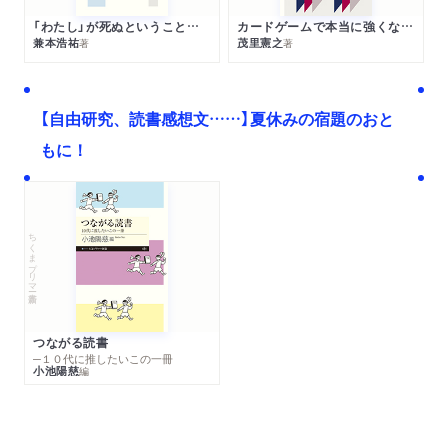
「わたし」が死ぬということの哲学
カードゲームで本当に強くなる考え方
兼本浩祐
茂里憲之
著
著
【自由研究、読書感想文……】夏休みの宿題のおと
もに！
ちくまプリマー新書
つながる読書
─１０代に推したいこの一冊
小池陽慈
編