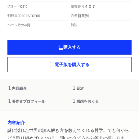
Cコード
整理番号
0210
４０７
新書判
刊行日
判型
2022/07/05
頁
ページ数
解説
256
購入する
電子版を購入する
内容紹介
目次
著作者プロフィール
感想をおくる
内容紹介
謎に溢れた世界の読み解き方を教えてくれる哲学。でも何から
どう取り組めばいいの？ 問いの立て方から答えの探し方ま