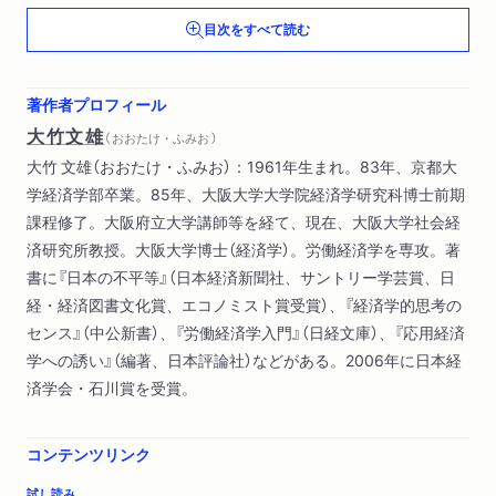
６ 行動経済学への目覚め
目次をすべて読む
第二章 経済学者はどのように世の中を捉えているか
１ 経済学者が考える人間と社会
著作者プロフィール
２ 社会と経済の関わり
大竹文雄
（ おおたけ・ふみお ）
３ 経済学者が目指すものは
大竹 文雄（おおたけ・ふみお）：1961年生まれ。83年、京都大
学経済学部卒業。85年、大阪大学大学院経済学研究科博士前期
第三章 行動経済学とはどんな学問か
課程修了。大阪府立大学講師等を経て、現在、大阪大学社会経
１ 行動経済学の始まり
済研究所教授。大阪大学博士（経済学）。労働経済学を専攻。著
２ 行動経済学の実践
書に『日本の不平等』（日本経済新聞社、サントリー学芸賞、日
経・経済図書文化賞、エコノミスト賞受賞）、『経済学的思考の
第四章 経済学は社会にどう「役に立つ」のか
センス』（中公新書）、『労働経済学入門』（日経文庫）、『応用経済
１ 人間の行動をよりよく変える
学への誘い』（編著、日本評論社）などがある。2006年に日本経
２ 行動経済学とゲーム理論
済学会・石川賞を受賞。
３ 「努力する仕組み」の行動経済学的解決
４ 経済学を学ぶと、どのように「役に立つ」のか
コンテンツリンク
第五章 経済学者のアタマの中
試し読み