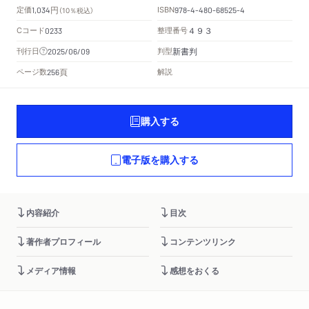
円
定価
ISBN
1,034
（10％税込）
978-4-480-68525-4
Cコード
整理番号
0233
４９３
新書判
刊行日
判型
2025/06/09
頁
ページ数
解説
256
購入する
電子版を購入する
内容紹介
目次
著作者プロフィール
コンテンツリンク
メディア情報
感想をおくる