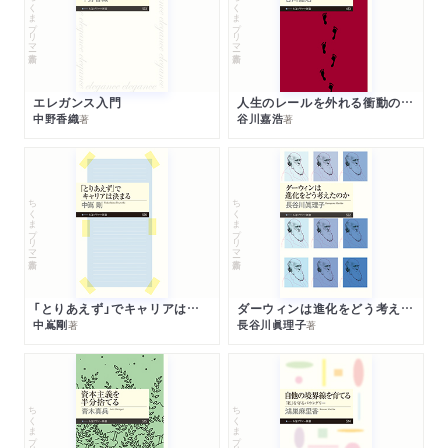
ちくまプリマー新書
ちくまプリマー新書
エレガンス入門
人生のレールを外れる衝動のみつけかた
中野香織
谷川嘉浩
著
著
ちくまプリマー新書
ちくまプリマー新書
「とりあえず」でキャリアは決まる
ダーウィンは進化をどう考えたのか
中嶌剛
長谷川眞理子
著
著
ちくまプリマー新書
ちくまプリマー新書