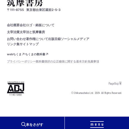
〒111-8755
東京都台東区蔵前2-5-3
会社概要
会社ロゴ・銘板について
太宰治賞
太宰治と筑摩書房
お問い合わせ
著作権について
出版目録
ソーシャルメディア
リンク集
サイトマップ
webちくま
ちくまの教科書
プライバシーポリシー
教科書採択の公正確保に関する基本方針
免責事項
PageTop
© Chikumashobo Ltd.
2024
All Rights Reserved.
本をさがす