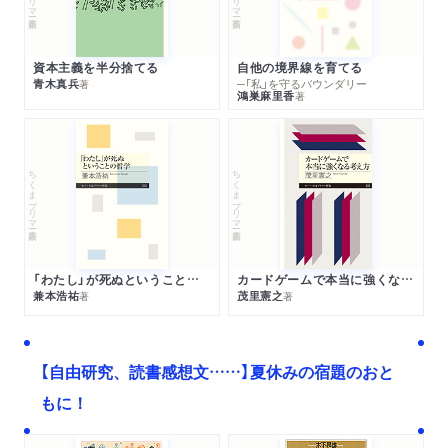
資本主義を半分捨てる
自他の境界線を育てる
青木真兵
─「私」を守るバウンダリー
著
鴻巣麻里香
著
ちくまプリマー新書
ちくまプリマー新書
「わたし」が死ぬということの哲学
カードゲームで本当に強くなる考え方
兼本浩祐
茂里憲之
著
著
【自由研究、読書感想文……】夏休みの宿題のおと
もに！