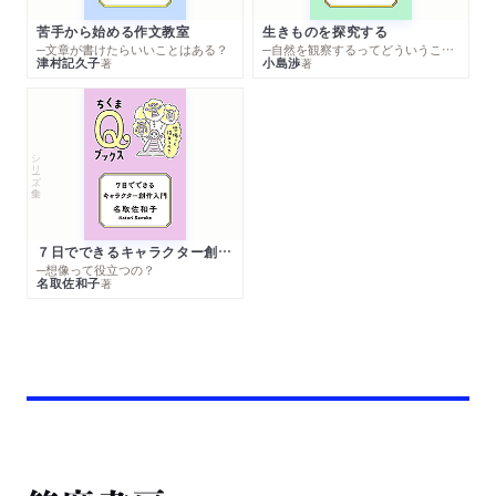
苦手から始める作文教室
生きものを探究する
─文章が書けたらいいことはある？
─自然を観察するってどういうこと？
津村記久子
小島渉
著
著
シリーズ・全集
７日でできるキャラクター創作入門
─想像って役立つの？
名取佐和子
著