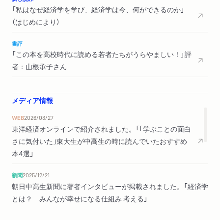
１ 日常生活は「行動経済学」でよりよくなる？…
「私はなぜ経済学を学び、経済学は今、何ができるのか」
２ 経済学者の働き方
（はじめにより）
おわりに
書評
参考文献
「この本を高校時代に読める若者たちがうらやましい！」評
索引
者：山根承子さん
メディア情報
WEB
2026/03/27
東洋経済オンラインで紹介されました。「｢学ぶことの面白
さに気付いた｣東大生が中高生の時に読んでいたおすすめ
本4選」
新聞
2025/12/21
朝日中高生新聞に著者インタビューが掲載されました。「経済学
とは？ みんなが幸せになる仕組み 考える」
2025/09/04