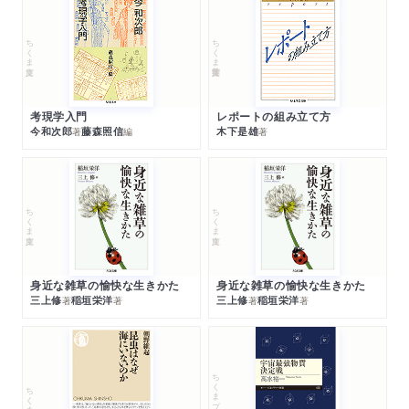
ちくま文庫
ちくま学芸文庫
考現学入門
レポートの組み立て方
今和次郎
藤森照信
木下是雄
著
編
著
ちくま文庫
ちくま文庫
身近な雑草の愉快な生きかた
身近な雑草の愉快な生きかた
三上修
稲垣栄洋
三上修
稲垣栄洋
著
著
著
著
ちくまプリマー新書
ちくま新書