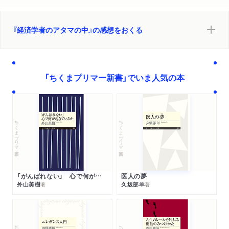
WEB
ダイヤモンドオンラインに抜粋記事が掲載されました。
「毎朝嫌がっていた子が笑顔で登園？行動経済学者が教え
『経済学者のアタマの中』の感想をおくる
る「やる気を引き出す魔法のひと言」」
WEB
2025/09/03
ダイヤモンド・オンラインに抜粋記事が掲載されました。
「ちくまプリマー新書」でいま人気の本
「うな丼の松・竹・梅、どれを選ぶと「カモにされやすい
人」なのか？」
WEB
2025/09/02
ちくまプリマー新書
ちくまプリマー新書
ダイヤモンド・オンラインに抜粋記事が掲載されました。
「公的年金の強制加入が必要な「本当の理由」…行動経済学
者の答えに納得感しかなかった！」
「がんばれない」 心で何が起きているか
医人の夢
外山美樹
久坂部羊
著
著