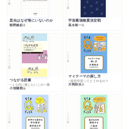
昆虫はなぜ海にいないのか
宇宙最強物質決定戦
朝野維起
高水裕一
著
著
ちくまプリマー新書
シリーズ・全集
マイテーマの探し方
つながる読書
─探究学習ってどうやるの？
片岡則夫
著
─１０代に推したいこの一冊
小池陽慈
編
シリーズ・全集
シリーズ・全集