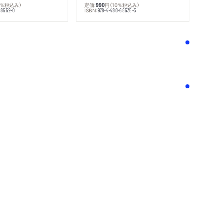
0％税込み）
定価:
円
（10％税込み）
990
ISBN:
68552-0
978-4-480-68535-3
！