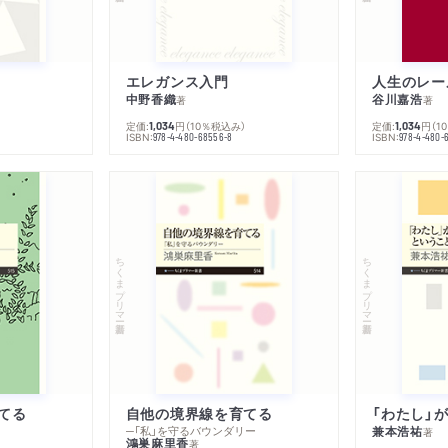
エレガンス入門
中野香織
谷川嘉浩
著
著
定価:
円
（10％税込み）
定価:
円
（1
1,034
1,034
ISBN:
ISBN:
978-4-480-68556-8
978-4-480-
ちくまプリマー新書
ちくまプリマー新書
てる
自他の境界線を育てる
─「私」を守るバウンダリー
兼本浩祐
著
鴻巣麻里香
著