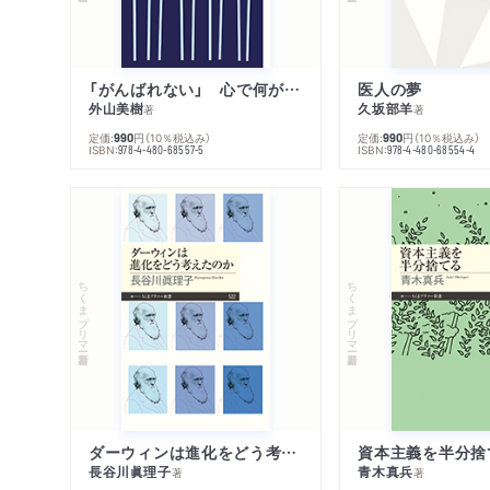
「がんばれない」 心で何が起きているか
医人の夢
外山美樹
久坂部羊
著
著
定価:
円
（10％税込み）
定価:
円
（10％税込み）
990
990
ISBN:
ISBN:
978-4-480-68557-5
978-4-480-68554-4
ちくまプリマー新書
ちくまプリマー新書
ダーウィンは進化をどう考えたのか
資本主義を半分捨
長谷川眞理子
青木真兵
著
著