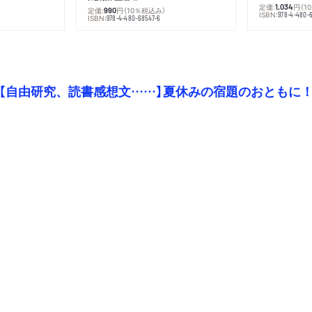
定価:
円
（1
1,034
定価:
円
（10％税込み）
990
ISBN:
978-4-480-
ISBN:
978-4-480-68547-6
【自由研究、読書感想文……】夏休みの宿題のおともに