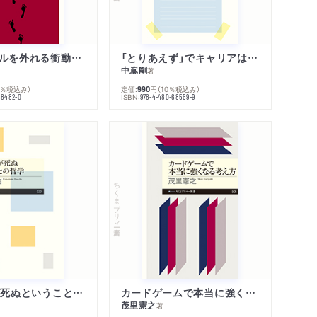
人生のレールを外れる衝動のみつけかた
「とりあえず」でキャリアは決まる
中嶌剛
著
0％税込み）
定価:
円
（10％税込み）
990
ISBN:
68482-0
978-4-480-68559-9
ちくまプリマー新書
「わたし」が死ぬということの哲学
カードゲームで本当に強くなる考え方
茂里憲之
著