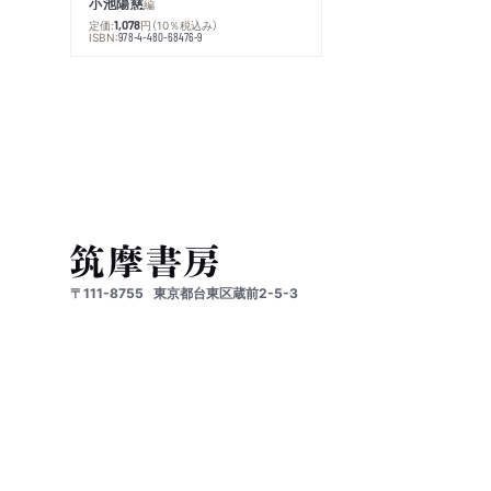
小池陽慈
編
定価:
円
（10％税込み）
1,078
ISBN:
978-4-480-68476-9
〒111-8755
東京都台東区蔵前2-5-3