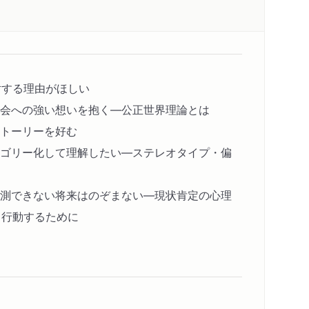
対する理由がほしい
会への強い想いを抱く―公正世界理論とは
トーリーを好む
ゴリー化して理解したい―ステレオタイプ・偏
測できない将来はのぞまない―現状肯定の心理
、行動するために