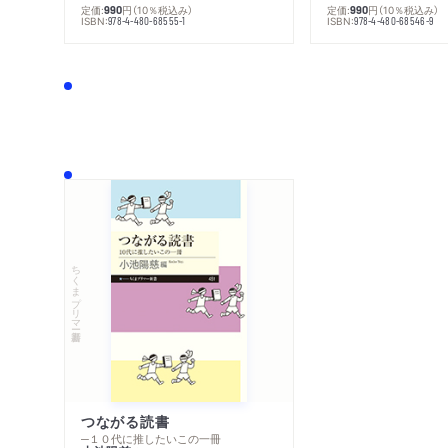
定価:
円
（10％税込み）
定価:
円
（10％税込み）
990
990
ISBN:
ISBN:
978-4-480-68555-1
978-4-480-68546-9
ちくまプリマー新書
つながる読書
─１０代に推したいこの一冊