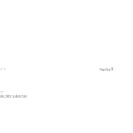
イト
PageTop
シー
確保に関する基本方針