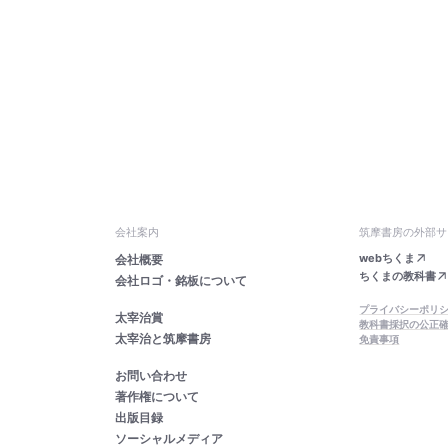
会社案内
筑摩書房の外部サ
webちくま
会社概要
ちくまの教科書
会社ロゴ・銘板について
プライバシーポリ
太宰治賞
教科書採択の公正
太宰治と筑摩書房
免責事項
お問い合わせ
著作権について
出版目録
ソーシャルメディア