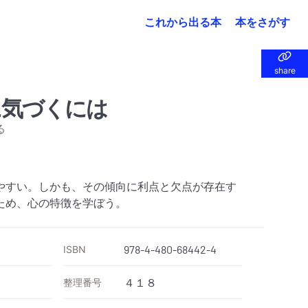
これから出る本
本をさがす
share
share
に気づくには
る
やすい。しかも、その傾向に利点と欠点が存在す
ため、心の特徴を学ぼう。
ISBN
978-4-480-68442-4
整理番号
４１８