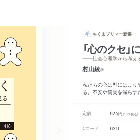
ちくまプリマー新書
「心のクセ」
——社会心理学から考え
村山綾
著
私たちの心は型にはまり
る。不安や衝突を減らす
定価
924
円
（10％税込）
Cコード
0211
Next slide