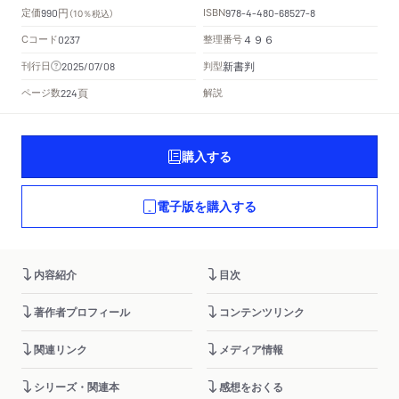
円
定価
ISBN
990
（10％税込）
978-4-480-68527-8
Cコード
整理番号
0237
４９６
新書判
刊行日
判型
2025/07/08
頁
ページ数
解説
224
購入する
電子版を購入する
内容紹介
目次
著作者プロフィール
コンテンツリンク
関連リンク
メディア情報
シリーズ・関連本
感想をおくる