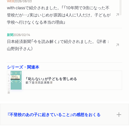
WEB
2026/08/03
with classで紹介されました。「「10年間で3倍になった不
登校だが…」実はいじめが原因は4人に1人だけ。子どもが
学校へ行けなくなる本当の理由」
新聞
2026/02/14
日本経済新聞「今を読み解く」で紹介されました。（評者：
山野則子さん）
WEB
2025/11/19
シリーズ・関連本
ダイヤモンドオンラインに抜粋記事が掲載されました。
ちくまプリマー新書
「「子どもを救いたい」…その親心が狙われる！不登校ビジ
「叱らない」が子どもを苦しめる
ネス業者がよく使う“危ない宣伝ワード”とは？」
藪下遊
著
高坂康雅
著
WEB
2025/11/18
ダイヤモンドオンラインに抜粋記事が掲載されました。
「PTAでも給食費でもない…不登校の親が一番つらい「学校
『不登校のあの子に起きていること』の感想をおくる
とのやり取り」」
WEB
2025/11/17