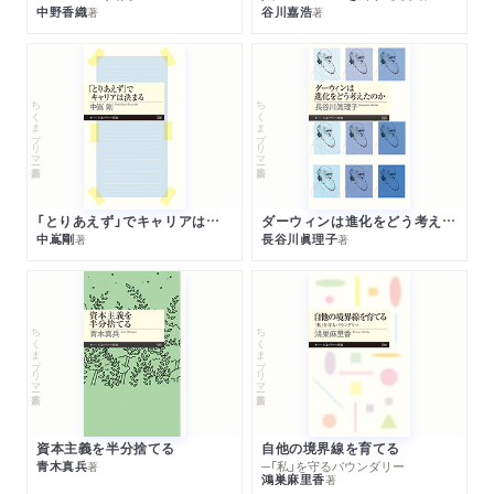
中野香織
谷川嘉浩
著
著
ちくまプリマー新書
ちくまプリマー新書
「とりあえず」でキャリアは決まる
ダーウィンは進化をどう考えたのか
中嶌剛
長谷川眞理子
著
著
ちくまプリマー新書
ちくまプリマー新書
資本主義を半分捨てる
自他の境界線を育てる
青木真兵
─「私」を守るバウンダリー
著
鴻巣麻里香
著