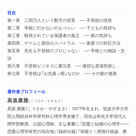
目次
第一章 三四万人という数字の背景 ── 不登校の現状
第二章 学校に行かないのもつらい ── 子どもの気持ち
第三章 軽視されている保護者の孤立 ── 親の気持ち
第四章 ゲームと寝坊のスパイラル ── 家庭での対応方法
第五章 先生も不登校のプロじゃない ── 学校との相談・交
渉
第六章 不登校ビジネスに要注意 ── 適切な居場所探し
第七章 不登校は「お先真っ暗」なのか ── その後の進路
著作者プロフィール
高坂康雅
（ こうさか・やすまさ ）
髙坂 康雅（こうさか・やすまさ）：1977年生まれ。筑波大学大学
院人間総合科学研究科心理学専攻修了。現在は和光大学現代人
間学部教授。公認心理師。主な著書に『恋愛と結婚の心理学――
恋愛心理学研究の現在地』（福村出版）『深掘り！関係行政論 教