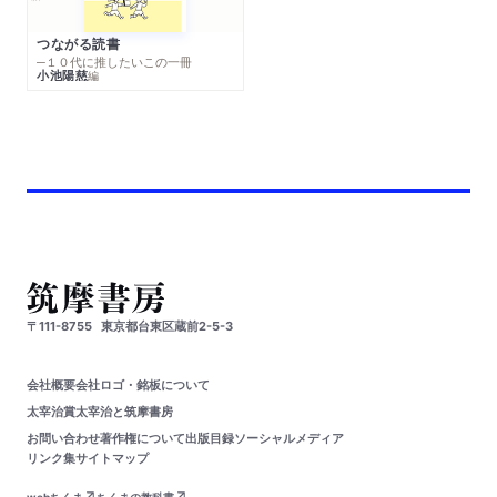
つながる読書
─１０代に推したいこの一冊
小池陽慈
編
〒111-8755
東京都台東区蔵前2-5-3
会社概要
会社ロゴ・銘板について
太宰治賞
太宰治と筑摩書房
お問い合わせ
著作権について
出版目録
ソーシャルメディア
リンク集
サイトマップ
webちくま
ちくまの教科書