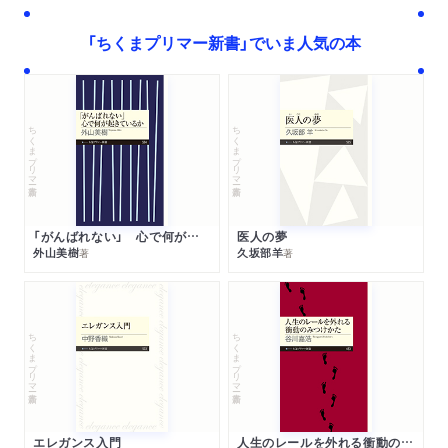
ダイヤモンドオンラインに抜粋記事が掲載されました。
「ちくまプリマー新書」でいま人気の本
「ブラック企業なら辞めてもいいのに…不登校の子にだけ
「我慢」を求めるのはなぜ？」
ちくまプリマー新書
ちくまプリマー新書
「がんばれない」 心で何が起きているか
医人の夢
外山美樹
久坂部羊
著
著
ちくまプリマー新書
ちくまプリマー新書
エレガンス入門
人生のレールを外れる衝動のみつけかた