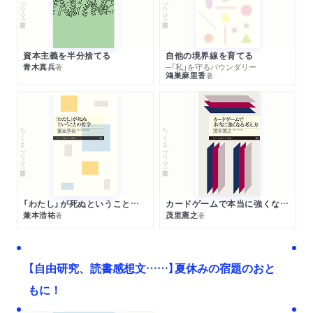
資本主義を半分捨てる
自他の境界線を育てる
青木真兵
─「私」を守るバウンダリー
著
鴻巣麻里香
著
ちくまプリマー新書
ちくまプリマー新書
「わたし」が死ぬということの哲学
カードゲームで本当に強くなる考え方
兼本浩祐
茂里憲之
著
著
【自由研究、読書感想文……】夏休みの宿題のおと
もに！