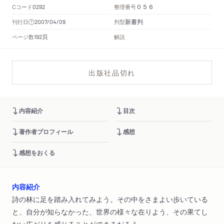
Cコード
整理番号
0292
０５６
新書判
刊行日
判型
2007/04/09
頁
ページ数
解説
192
出版社品切れ
内容紹介
目次
著作者プロフィール
感想
感想をおくる
内容紹介
詩の林に足を踏み入れてみよう。その中をさまよい歩いている
と、自分が知らなかった、世界の様々な在りよう、その果てし