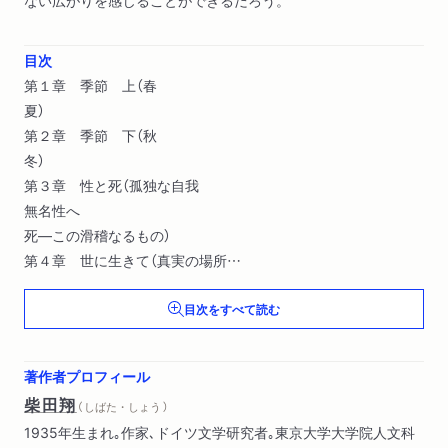
ない広がりを感じることができるだろう。
目次
第１章 季節 上（春
夏）
第２章 季節 下（秋
冬）
第３章 性と死（孤独な自我
無名性へ
死―この滑稽なるもの）
第４章 世に生きて（真実の場所
政治的理想
目次をすべて読む
原形を夢みつつ）
第５章 無限空間へ（寂寥の極北
抜け道
著作者プロフィール
宇宙の安らぎ）
柴田翔
（ しばた・しょう ）
1935年生まれ｡作家､ドイツ文学研究者｡東京大学大学院人文科