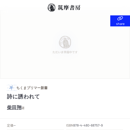
share
share
ちくまプリマー新書
詩に誘われて
柴田翔
著
定価
ISBN
--
978-4-480-68757-9