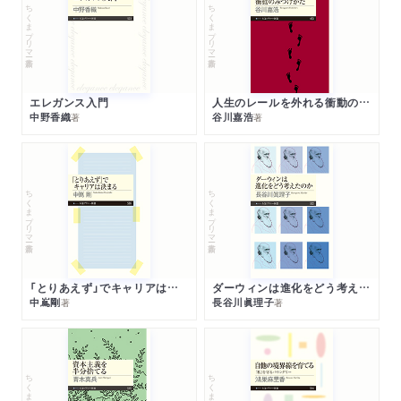
ちくまプリマー新書
ちくまプリマー新書
エレガンス入門
人生のレールを外れる衝動のみつけかた
中野香織
谷川嘉浩
著
著
ちくまプリマー新書
ちくまプリマー新書
「とりあえず」でキャリアは決まる
ダーウィンは進化をどう考えたのか
中嶌剛
長谷川眞理子
著
著
ちくまプリマー新書
ちくまプリマー新書