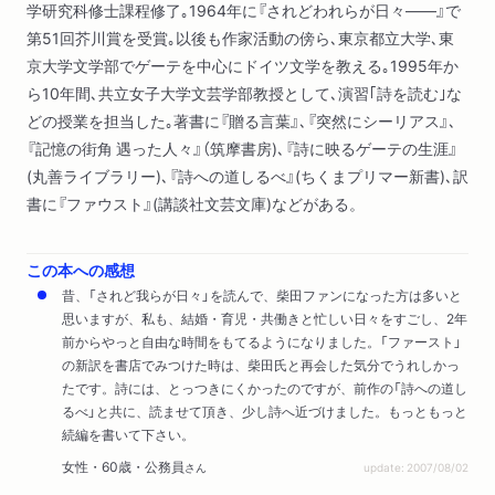
学研究科修士課程修了｡1964年に『されどわれらが日々――』で
第51回芥川賞を受賞｡以後も作家活動の傍ら､東京都立大学､東
京大学文学部でゲーテを中心にドイツ文学を教える｡1995年か
ら10年間､共立女子大学文芸学部教授として､演習｢詩を読む｣な
どの授業を担当した｡著書に『贈る言葉』､『突然にシーリアス』､
『記憶の街角 遇った人々』（筑摩書房)､『詩に映るゲーテの生涯』
(丸善ライブラリー)､『詩への道しるべ』(ちくまプリマー新書)､訳
書に『ファウスト』(講談社文芸文庫)などがある。
この本への感想
昔、「されど我らが日々」を読んで、柴田ファンになった方は多いと
思いますが、私も、結婚・育児・共働きと忙しい日々をすごし、2年
前からやっと自由な時間をもてるようになりました。「ファースト」
の新訳を書店でみつけた時は、柴田氏と再会した気分でうれしかっ
たです。詩には、とっつきにくかったのですが、前作の「詩への道し
るべ」と共に、読ませて頂き、少し詩へ近づけました。もっともっと
続編を書いて下さい。
女性・60歳・公務員
さん
update: 2007/08/02