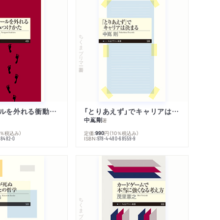
ちくまプリマー新書
人生のレールを外れる衝動のみつけかた
「とりあえず」でキャリアは決まる
中嶌剛
著
0％税込み）
定価:
円
（10％税込み）
990
ISBN:
68482-0
978-4-480-68559-9
ちくまプリマー新書