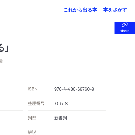
これから出る本
本をさがす
share
share
る」
著
ISBN
978-4-480-68760-9
整理番号
０５８
判型
新書判
解説