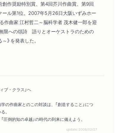
術創作奨励特別賞、第4回芥川作曲賞、第9回
ール第1位。2007年5月26日大阪いずみホー
対話する作曲家 江村哲二～脳科学者 茂木健一郎を迎
能無限への頌詩 語りとオーケストラのための
る～》を発表した。
ティブ・クラス」へ
独学の作曲家とのこの対談は、「創造すること」につ
いる。
、「圧倒的知の卓越」の時代の到来に備えよう。
update: 2008/02/27