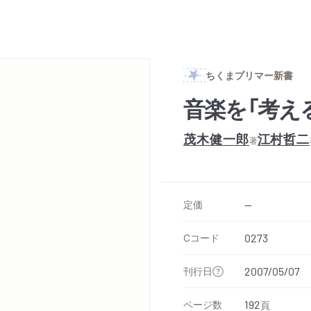
ちくまプリマー新書
音楽を「考え
茂木健一郎
江村哲二
著
定価
--
Cコード
0273
刊行日
2007/05/07
ページ数
192
頁