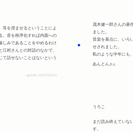
茂木健一郎さんの著
、耳を澄ませるということによ
ました。
る。音を秩序化すれば内面への
音楽を基点に、いろ
愉しみであることをやめるわけ
せされました。
と江村さんとの対話のなかで、
私のような中年にも
じて話せないことはないという
あんとん
さん
update: 2007/08/02
うろこ
まだ読み終えていな
す。