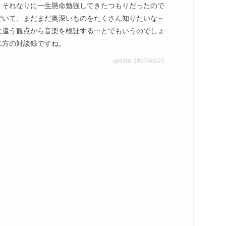
、それなりに一生懸命勉強してきたつもりだったので
著作者プロフィール
感想
でいて、まだまだ奥深いものをたくさん知りたいな～
感想をおくる
に違う観点から音楽を検証する…とでもいうのでしょ
二方の対談録ですね。
update: 2007/06/25