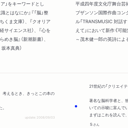
ア」をキーワードとし
平成四年度文化庁舞台芸
識とはなにか』『「脳」整
ブザンソン国際作曲コンク
（ちくま文庫）、『クオリア
ル「TRANSMUSIC 
日経サイエンス社）、『心を
えて」において新作《可
らめき脳』（新潮新書）、
～茂木健一郎の英詩によ
：坂本真典）
21世紀の「クリエイ
、考えるとき、きっとこの本の
。
著名な脳科学者と、
た。
いての示唆に富んで
まずはこれを読んで
update: 2008/09/03
Ｓ
さん