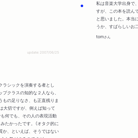
私は音楽大学出身で
すが、この本を読ん
と思いました。本当
うか、すばらしいお
tom
さん
update: 2007/06/25
クラシックを演奏する者とし
ップクラスの知的な２人なら、
うもの足りなさ、も正直残りま
とは大切ですが、例えば知って
でも何でも、その人の表現活動
てみたかったです。（オタク的に
質か、といえば、そうではない