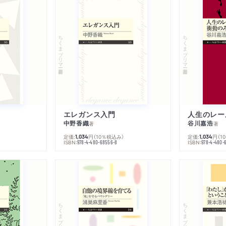
ちくまプリマー新書
ちくまプリマー新書
エレガンス入門
中野香織
谷川嘉浩
著
著
定価:
円
（10％税込み）
定価:
円
（1
1,034
1,034
ISBN:
ISBN:
978-4-480-68556-8
978-4-480-
ちくまプリマー新書
ちくまプリマー新書