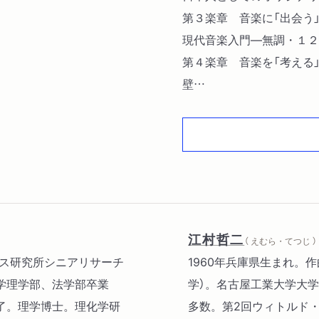
第３楽章 音楽に「出会う
現代音楽入門―無調・１２
第４楽章 音楽を「考える
壁
「お子様向けクラシック」
江村哲二
（ えむら・てつじ ）
ンス研究所シニアリサーチ
1960年兵庫県生まれ。
学理学部、法学部卒業
学）。名古屋工業大学大
了。理学博士。理化学研
多数。第2回ウィトルド