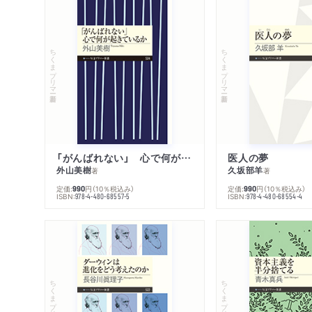
ちくまプリマー新書
ちくまプリマー新書
「がんばれない」 心で何が起きているか
医人の夢
外山美樹
久坂部羊
著
著
定価:
円
（10％税込み）
定価:
円
（10％税込み）
990
990
ISBN:
ISBN:
978-4-480-68557-5
978-4-480-68554-4
ちくまプリマー新書
ちくまプリマー新書