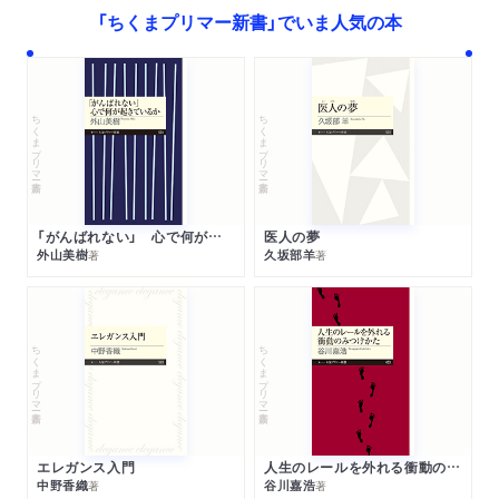
「ちくまプリマー新書」でいま人気の本
ちくまプリマー新書
ちくまプリマー新書
「がんばれない」 心で何が起きているか
医人の夢
外山美樹
久坂部羊
著
著
ちくまプリマー新書
ちくまプリマー新書
エレガンス入門
人生のレールを外れる衝動のみつけかた
中野香織
谷川嘉浩
著
著