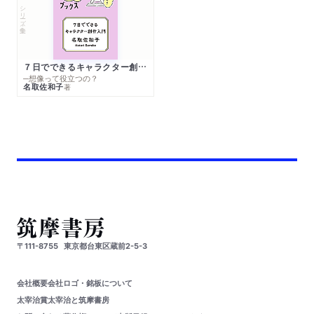
シリーズ・全集
７日でできるキャラクター創作入門
─想像って役立つの？
名取佐和子
著
〒111-8755
東京都台東区蔵前2-5-3
会社概要
会社ロゴ・銘板について
太宰治賞
太宰治と筑摩書房