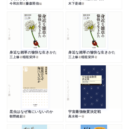
今和次郎
藤森照信
木下是雄
著
編
著
ちくま文庫
ちくま文庫
身近な雑草の愉快な生きかた
身近な雑草の愉快な生きかた
三上修
稲垣栄洋
三上修
稲垣栄洋
著
著
著
著
ちくまプリマー新書
ちくま新書
昆虫はなぜ海にいないのか
宇宙最強物質決定戦
朝野維起
高水裕一
著
著