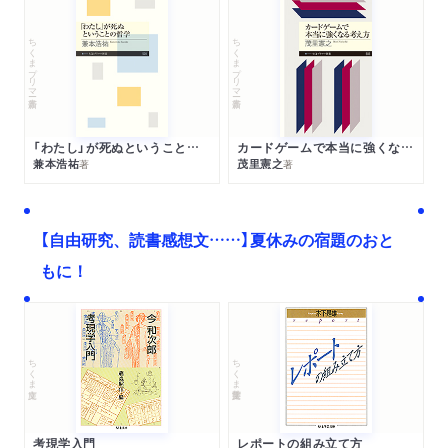
ちくまプリマー新書
ちくまプリマー新書
「わたし」が死ぬということの哲学
カードゲームで本当に強くなる考え方
兼本浩祐
茂里憲之
著
著
【自由研究、読書感想文……】夏休みの宿題のおと
もに！
ちくま文庫
ちくま学芸文庫
考現学入門
レポートの組み立て方