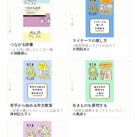
ちくまプリマー新書
シリーズ・全集
マイテーマの探し方
つながる読書
─探究学習ってどうやるの？
片岡則夫
著
─１０代に推したいこの一冊
小池陽慈
編
シリーズ・全集
シリーズ・全集
苦手から始める作文教室
生きものを探究する
─文章が書けたらいいことはある？
─自然を観察するってどういうこと？
津村記久子
小島渉
著
著