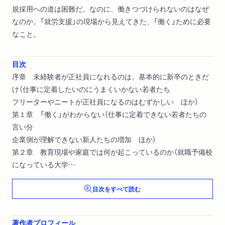
規採用への道は困難だ。なのに、働きつづけられないのはなぜ
なのか。「就労支援」の現場から見えてきた、「働く」ために必要
なこと。
目次
序章 未経験者が正社員になれるのは、基本的に新卒のときだ
け（仕事に定着したいのにうまくいかない若者たち
フリーターやニートが正社員になるのはむずかしい ほか）
第１章 「働く」がわからない（仕事に定着できない若者たちの
言い分
企業側が理解できない新人たちの増加 ほか）
第２章 教育現場や家庭では何が起こっているのか（就職予備校
になっている大学
小学校・中学校・高校でやっていること ほか）
目次をすべて読む
第３章 社会に適応できる、自立した人間になるために必要な
こと（「自立する」とはどういう意味か
リスク要因と保護要因という考え方 ほか）
著作者プロフィール