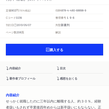
円
定価
ISBN
902
（10％税込）
978-4-480-68898-9
Cコード
整理番号
0236
１９６
新書判
刊行日
判型
2013/05/07
頁
ページ数
解説
208
購入する
内容紹介
目次
著作者プロフィール
感想をおくる
内容紹介
せっかく就職したのに三年以内に離職する人、約３０％。経験
者扱いもされず卒業後四年めからは新卒扱いにもならない。正