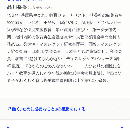
第４章 自分の特性を理解すれば、道はきっと開ける（第一章に
品川裕香
（ しながわ・ゆか ）
登場する若者たちは、なぜうまくいかなかったのか
1964年兵庫県生まれ。教育ジャーナリスト。扶桑社の編集者を
「自己理解」から始めよう）
経て独立。いじめ、不登校、虐待やLD、ADHD、アスペルガー
症候群など特別支援教育、矯正教育に詳しい。第一次安倍内
閣・福田内閣の教育再生会議委員や中央教育審議会専門委員も
務める。発達性ディスレクシア研究会理事、国際ディスレクシ
ア協会会員、日本LD学会会員、日本子どもの虐待防止研究会会
員。著書に『怠けてなんかない！ディスレクシア』シリーズ（岩
崎書店）、『心からのごめんなさいへ――一人ひとりの個性に合
わせた教育を導入した少年院の挑戦』（中央法規出版）、『気にな
る子がわくわく育つ授業成功事例編』（小学館）ほか多数。
『「働く」ために必要なこと』の感想をおくる