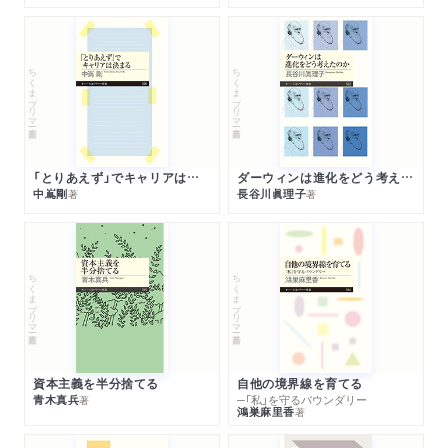
ちくまプリマー新書
ちくまプリマー新書
「とりあえず」でキャリアは決まる
ダーウィンは進化をどう考えたのか
中嶌剛
長谷川眞理子
著
著
ちくまプリマー新書
ちくまプリマー新書
資本主義を半分捨てる
自他の境界線を育てる
青木真兵
─「私」を守るバウンダリー
著
鴻巣麻里香
著