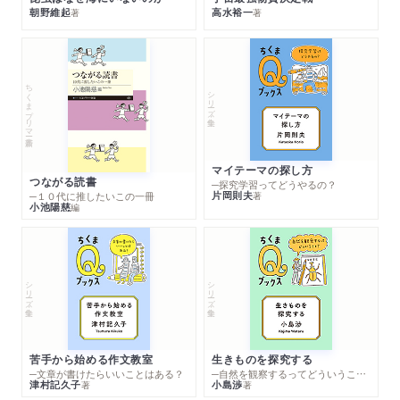
朝野維起
高水裕一
著
著
ちくまプリマー新書
シリーズ・全集
マイテーマの探し方
つながる読書
─探究学習ってどうやるの？
片岡則夫
著
─１０代に推したいこの一冊
小池陽慈
編
シリーズ・全集
シリーズ・全集
苦手から始める作文教室
生きものを探究する
─文章が書けたらいいことはある？
─自然を観察するってどういうこと？
津村記久子
小島渉
著
著