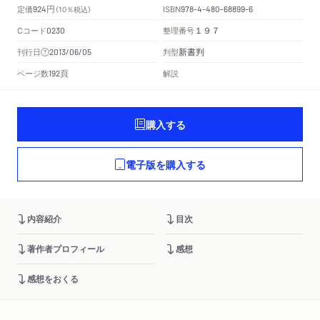
円
定価
ISBN
924
（10％税込）
978-4-480-68899-6
Cコード
整理番号
0230
１９７
新書判
刊行日
判型
2013/06/05
頁
ページ数
解説
192
購入する
電子版を購入する
内容紹介
目次
著作者プロフィール
感想
感想をおくる