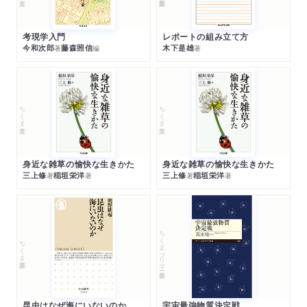
考現学入門
レポートの組み立て方
今和次郎
藤森照信
木下是雄
著
編
著
ちくま文庫
ちくま文庫
身近な雑草の愉快な生きかた
身近な雑草の愉快な生きかた
三上修
稲垣栄洋
三上修
稲垣栄洋
著
著
著
著
ちくまプリマー新書
ちくま新書
昆虫はなぜ海にいないのか
宇宙最強物質決定戦