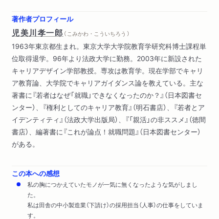
著作者プロフィール
児美川孝一郎
（ こみかわ・こういちろう ）
1963年東京都生まれ。東京大学大学院教育学研究科博士課程単
位取得退学。96年より法政大学に勤務。2003年に新設された
キャリアデザイン学部教授。専攻は教育学。現在学部でキャリ
ア教育論、大学院でキャリアガイダンス論を教えている。主な
著書に『若者はなぜ「就職」できなくなったのか？』（日本図書セ
ンター）、『権利としてのキャリア教育』（明石書店）、『若者とア
イデンティティ』（法政大学出版局）、『「親活」の非ススメ』（徳間
書店）、編著書に『これが論点！就職問題』（日本図書センター）
がある。
この本への感想
私の胸につかえていたモノが一気に無くなったような気がしまし
た。
私は田舎の中小製造業（下請け）の採用担当（人事）の仕事をしていま
す。