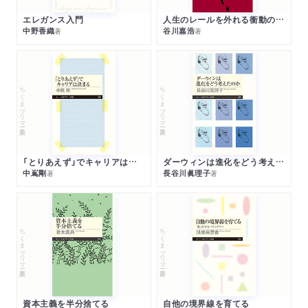
エレガンス入門
人生のレールを外れる衝動のみつけかた
中野香織
谷川嘉浩
著
著
ちくまプリマー新書
ちくまプリマー新書
「とりあえず」でキャリアは決まる
ダーウィンは進化をどう考えたのか
中嶌剛
長谷川眞理子
著
著
ちくまプリマー新書
ちくまプリマー新書
資本主義を半分捨てる
自他の境界線を育てる