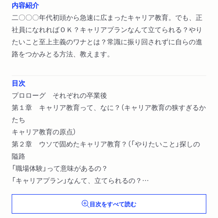
内容紹介
二〇〇〇年代初頭から急速に広まったキャリア教育。でも、正
社員になれればＯＫ？キャリアプランなんて立てられる？やり
たいこと至上主義のワナとは？常識に振り回されずに自らの進
路をつかみとる方法、教えます。
目次
プロローグ それぞれの卒業後
第１章 キャリア教育って、なに？（キャリア教育の狭すぎるか
たち
キャリア教育の原点）
第２章 ウソで固めたキャリア教育？（「やりたいこと」探しの
隘路
「職場体験」って意味があるの？
「キャリアプラン」なんて、立てられるの？
「正社員モデル」の限界）
目次をすべて読む
エピローグ 転換期を生きるということ