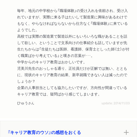
毎年、地元の中学校から「職場体験」の受け入れを依頼され、受け入
れていますが、実際に来る子はたいして製造業に興味があるわけで
もなく、やらなければならないから仕方なく「職場体験」に来ている
ようでした。
高校では実際の製造業で製造以外にもいろいろな職があることを話
して欲しい、ということで文系向けの仕事紹介も話していますが先
生たちからは「生徒たちは医師、看護師、保育士としった師（士）が付
く職業ばかり考えている」と嘆きの言葉が･･･。
中学からのキャリア教育はおかしいです。
児美川先生のおっしゃる通り、正社員だけが正解では無い、ととも
に、現状のキャリア教育の結果、新卒就職できない人は減ったので
しょうか？
企業の人事担当としても協力したいですが、方向性が間違っている
キャリア教育では、疑問ばかり感じてしまいます。
ひゅう
さん
update: 2014/11/03
『キャリア教育のウソ』の感想をおくる