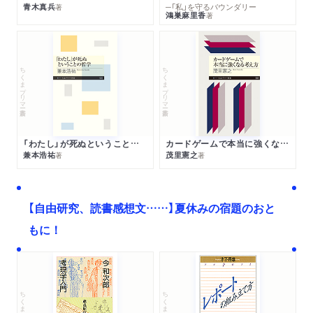
青木真兵
─「私」を守るバウンダリー
著
鴻巣麻里香
著
ちくまプリマー新書
ちくまプリマー新書
「わたし」が死ぬということの哲学
カードゲームで本当に強くなる考え方
兼本浩祐
茂里憲之
著
著
【自由研究、読書感想文……】夏休みの宿題のおと
もに！
ちくま文庫
ちくま学芸文庫