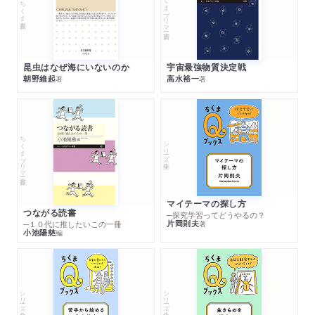
ちくまプリマー新書
ちくま新書
昆虫はなぜ海にいないのか
宇宙最強物質決定戦
朝野維起
高水裕一
著
著
ちくまプリマー新書
シリーズ・全集
マイテーマの探し方
つながる読書
─探究学習ってどうやるの？
片岡則夫
著
─１０代に推したいこの一冊
小池陽慈
編
シリーズ・全集
シリーズ・全集