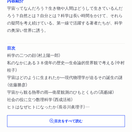
内容紹介
宇宙ってなんだろう？生き物や人間はどうして生きているんだ
ろう？自然とは？自分とは？科学は長い時間をかけて、それら
の疑問を考え続けている。第一線で活躍する著者たちが、科学
の奥深い世界に誘う。
目次
科学の二つの顔（村上陽一郎）
私のなかにある３８億年の歴史―生命論的世界観で考える（中村
桂子）
宇宙はどのように生まれたか―現代物理学が迫るその誕生の謎
（佐藤勝彦）
宇宙から観る熱帯の雨―衛星観測のひもとくもの（高藪縁）
社会の役に立つ数理科学（西成活裕）
ヒトはなぜヒトになったか（長谷川眞理子）
「共生の意味論」きれい社会の落とし穴―アトピーからガンまで
目次をすべて読む
（藤田紘一郎）
生命を考えるキーワード それは“動的平衡”（福岡伸一）