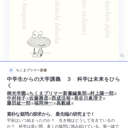
ちくまプリマー新書
中学生からの大学講義 ３ 科学は未来をひら
く
桐光学園
ちくまプリマー新書編集部
村上陽一郎
編
編
著
中村桂子
佐藤勝彦
西成活裕
長谷川眞理子
著
著
著
著
藤田紘一郎
福岡伸一
高藪縁
著
著
著
素朴な疑問の探求から、 最先端の研究まで！
宇宙はいつ始まったのか？ 生き物はどうして生きているの
か？ 科学は長い間、多くの疑問に挑み続けている。第一線で