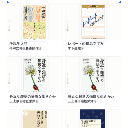
ちくま文庫
ちくま学芸文庫
考現学入門
レポートの組み立て方
今和次郎
藤森照信
木下是雄
著
編
著
ちくま文庫
ちくま文庫
身近な雑草の愉快な生きかた
身近な雑草の愉快な生きかた
三上修
稲垣栄洋
三上修
稲垣栄洋
著
著
著
著