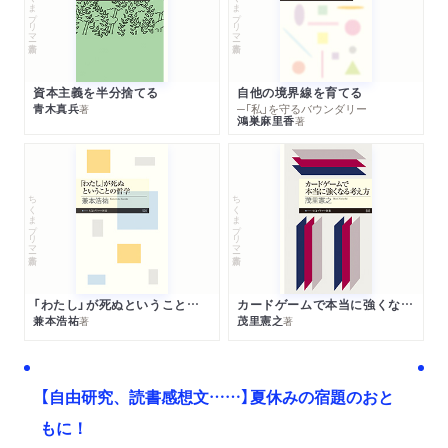
ちくまプリマー新書
ちくまプリマー新書
資本主義を半分捨てる
自他の境界線を育てる
青木真兵
─「私」を守るバウンダリー
著
鴻巣麻里香
著
ちくまプリマー新書
ちくまプリマー新書
「わたし」が死ぬということの哲学
カードゲームで本当に強くなる考え方
兼本浩祐
茂里憲之
著
著
【自由研究、読書感想文……】夏休みの宿題のおと
もに！