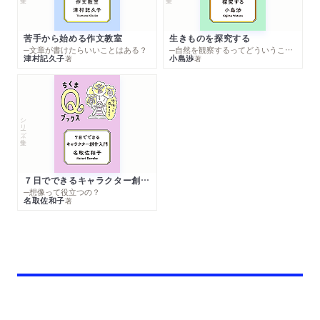
苦手から始める作文教室
生きものを探究する
─文章が書けたらいいことはある？
─自然を観察するってどういうこと？
津村記久子
小島渉
著
著
シリーズ・全集
７日でできるキャラクター創作入門
─想像って役立つの？
名取佐和子
著