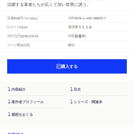
活躍する著者たちが広くて深い世界に誘う。
円
定価
ISBN
946
（10％税込）
978-4-480-68933-7
Cコード
整理番号
0240
２２８
新書判
刊行日
判型
2015/03/04
頁
ページ数
解説
240
購入する
内容紹介
目次
著作者プロフィール
シリーズ・関連本
感想をおくる