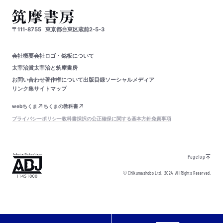
〒111-8755
東京都台東区蔵前2-5-3
会社概要
会社ロゴ・銘板について
太宰治賞
太宰治と筑摩書房
お問い合わせ
著作権について
出版目録
ソーシャルメディア
リンク集
サイトマップ
webちくま
ちくまの教科書
プライバシーポリシー
教科書採択の公正確保に関する基本方針
免責事項
PageTop
© Chikumashobo Ltd.
2024
All Rights Reserved.