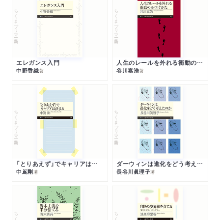
ちくまプリマー新書
ちくまプリマー新書
エレガンス入門
人生のレールを外れる衝動のみつけかた
中野香織
谷川嘉浩
著
著
ちくまプリマー新書
ちくまプリマー新書
「とりあえず」でキャリアは決まる
ダーウィンは進化をどう考えたのか
中嶌剛
長谷川眞理子
著
著