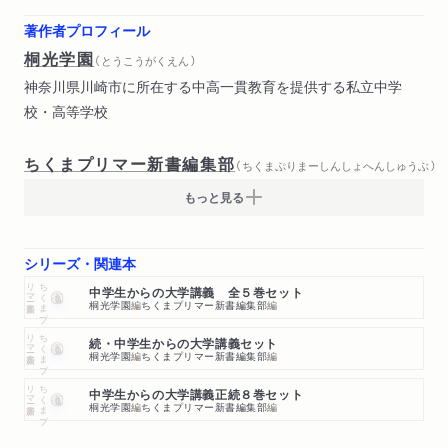
著作者プロフィール
桐光学園
（ とうこうがくえん ）
神奈川県川崎市に所在する中高一貫教育を提供する私立中学
校・高等学校
ちくまプリマー新書編集部
（ ちくまぷりまーしんしょへんしゅうぶ ）
もっと見る
シリーズ・関連本
ー新書
ち
く
ま
プ
リ
マ
中学生からの大学講義 全５巻セット
桐光学園
編
ちくまプリマー新書編集部
編
ー新書
ち
く
ま
プ
リ
マ
続・中学生からの大学講義セット
桐光学園
編
ちくまプリマー新書編集部
編
ー新書
ち
く
ま
プ
リ
マ
中学生からの大学講義正続８巻セット
桐光学園
編
ちくまプリマー新書編集部
編