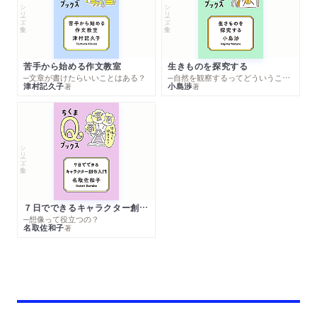
シリーズ・全集
シリーズ・全集
苦手から始める作文教室
生きものを探究する
─文章が書けたらいいことはある？
─自然を観察するってどういうこと？
津村記久子
小島渉
著
著
シリーズ・全集
７日でできるキャラクター創作入門
─想像って役立つの？
名取佐和子
著