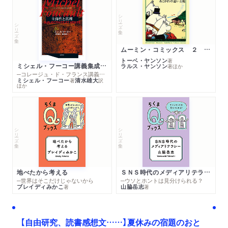
シリーズ・全集
シリーズ・全集
ムーミン・コミックス ２ あこがれの遠い土地
トーベ・ヤンソン
著
ミシェル・フーコー講義集成１０ 主体性と真理
ラルス・ヤンソン
著
ほか
─コレージュ・ド・フランス講義１９８０－１９８１年度
ミシェル・フーコー
清水雄大
著
訳
ほか
シリーズ・全集
シリーズ・全集
地べたから考える
ＳＮＳ時代のメディアリテラシー
─世界はそこだけじゃないから
─ウソとホントは見分けられる？
ブレイディみかこ
山脇岳志
著
著
【自由研究、読書感想文……】夏休みの宿題のおと