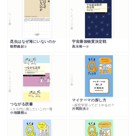
ちくまプリマー新書
ちくま新書
昆虫はなぜ海にいないのか
宇宙最強物質決定戦
朝野維起
高水裕一
著
著
ちくまプリマー新書
シリーズ・全集
マイテーマの探し方
つながる読書
─探究学習ってどうやるの？
片岡則夫
著
─１０代に推したいこの一冊
小池陽慈
編