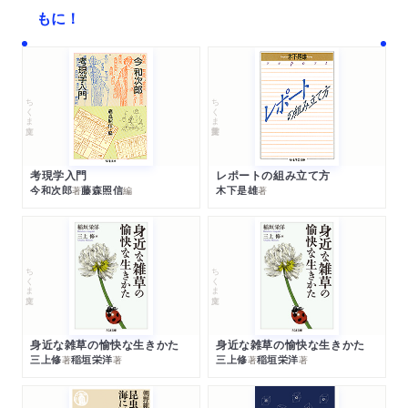
もに！
ちくま文庫
ちくま学芸文庫
考現学入門
レポートの組み立て方
今和次郎
藤森照信
木下是雄
著
編
著
ちくま文庫
ちくま文庫
身近な雑草の愉快な生きかた
身近な雑草の愉快な生きかた
三上修
稲垣栄洋
三上修
稲垣栄洋
著
著
著
著