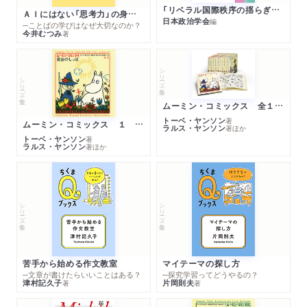
「リベラル国際秩序の揺らぎ」再考 年報政治学２０２６‐Ⅰ
ＡＩにはない「思考力」の身につけ方
日本政治学会
編
─ことばの学びはなぜ大切なのか？
今井むつみ
著
シリーズ・全集
シリーズ・全集
ムーミン・コミックス 全１４巻セット
トーベ・ヤンソン
著
ムーミン・コミックス １ 黄金のしっぽ
ラルス・ヤンソン
著
ほか
トーベ・ヤンソン
著
ラルス・ヤンソン
著
ほか
シリーズ・全集
シリーズ・全集
苦手から始める作文教室
マイテーマの探し方
─文章が書けたらいいことはある？
─探究学習ってどうやるの？
津村記久子
片岡則夫
著
著