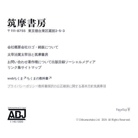
〒111-8755
東京都台東区蔵前2-5-3
会社概要
会社ロゴ・銘板について
太宰治賞
太宰治と筑摩書房
お問い合わせ
著作権について
出版目録
ソーシャルメディア
リンク集
サイトマップ
webちくま
ちくまの教科書
プライバシーポリシー
教科書採択の公正確保に関する基本方針
免責事項
PageTop
© Chikumashobo Ltd.
2024
All Rights Reserved.