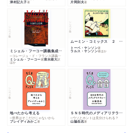
津村記久子
片岡則夫
著
著
シリーズ・全集
シリーズ・全集
ムーミン・コミックス ２ あこがれの遠い土地
トーベ・ヤンソン
著
ミシェル・フーコー講義集成１０ 主体性と真理
ラルス・ヤンソン
著
ほか
─コレージュ・ド・フランス講義１９８０－１９８１年度
ミシェル・フーコー
清水雄大
著
訳
ほか
シリーズ・全集
シリーズ・全集
地べたから考える
ＳＮＳ時代のメディアリテラシー
─世界はそこだけじゃないから
─ウソとホントは見分けられる？
ブレイディみかこ
山脇岳志
著
著