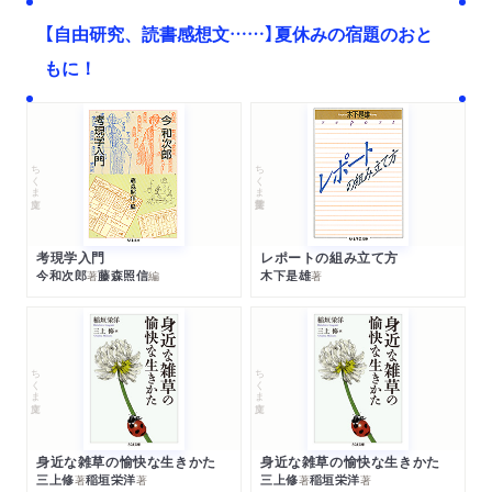
【自由研究、読書感想文……】夏休みの宿題のおと
もに！
ちくま文庫
ちくま学芸文庫
考現学入門
レポートの組み立て方
今和次郎
藤森照信
木下是雄
著
編
著
ちくま文庫
ちくま文庫
身近な雑草の愉快な生きかた
身近な雑草の愉快な生きかた
三上修
稲垣栄洋
三上修
稲垣栄洋
著
著
著
著