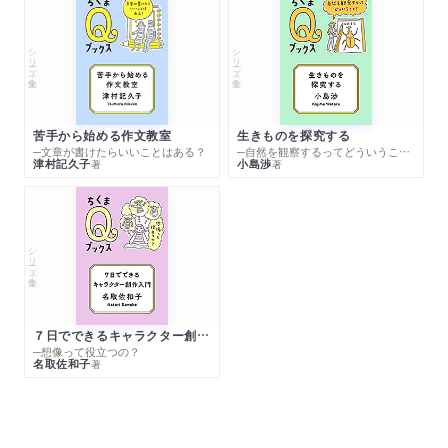
シリーズ・全集
シリーズ・全集
苦手から始める作文教室
生きものを探究する
─文章が書けたらいいことはある？
─自然を観察するってどういうこと？
津村記久子
小島渉
著
著
シリーズ・全集
７日でできるキャラクター創作入門
─想像って役立つの？
名取佐和子
著