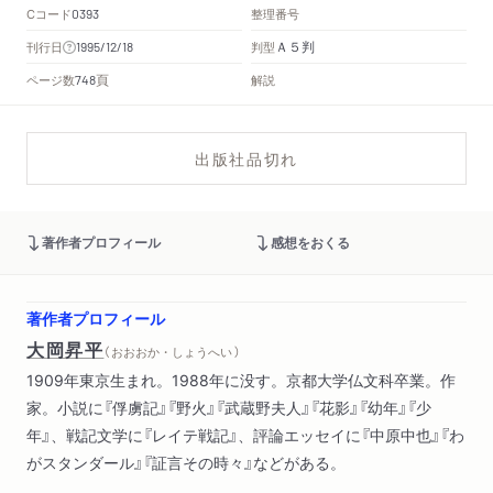
Cコード
整理番号
0393
Ａ５判
刊行日
判型
1995/12/18
頁
ページ数
解説
748
出版社品切れ
著作者プロフィール
感想をおくる
著作者プロフィール
大岡昇平
（ おおおか・しょうへい ）
1909年東京生まれ。1988年に没す。京都大学仏文科卒業。作
家。小説に『俘虜記』『野火』『武蔵野夫人』『花影』『幼年』『少
年』、戦記文学に『レイテ戦記』、評論エッセイに『中原中也』『わ
がスタンダール』『証言その時々』などがある。