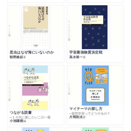
ちくまプリマー新書
ちくま新書
昆虫はなぜ海にいないのか
宇宙最強物質決定戦
朝野維起
高水裕一
著
著
ちくまプリマー新書
シリーズ・全集
マイテーマの探し方
つながる読書
─探究学習ってどうやるの？
片岡則夫
著
─１０代に推したいこの一冊
小池陽慈
編