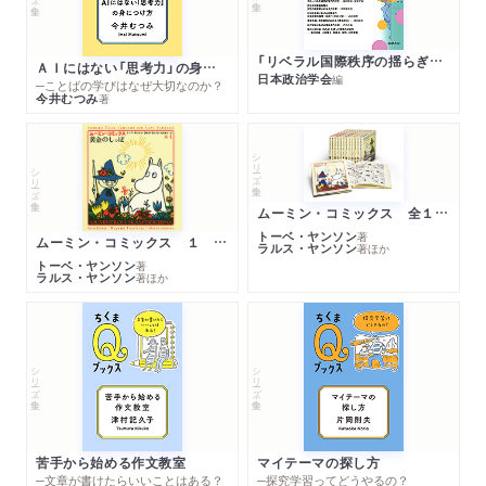
「リベラル国際秩序の揺らぎ」再考 年報政治学２０２６‐Ⅰ
ＡＩにはない「思考力」の身につけ方
日本政治学会
編
─ことばの学びはなぜ大切なのか？
今井むつみ
著
シリーズ・全集
シリーズ・全集
ムーミン・コミックス 全１４巻セット
トーベ・ヤンソン
著
ムーミン・コミックス １ 黄金のしっぽ
ラルス・ヤンソン
著
ほか
トーベ・ヤンソン
著
ラルス・ヤンソン
著
ほか
シリーズ・全集
シリーズ・全集
苦手から始める作文教室
マイテーマの探し方
─文章が書けたらいいことはある？
─探究学習ってどうやるの？