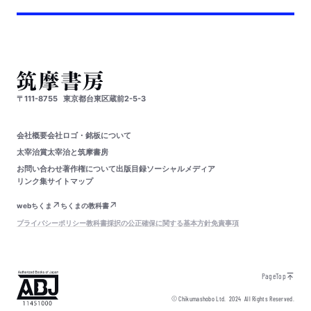
〒111-8755
東京都台東区蔵前2-5-3
会社概要
会社ロゴ・銘板について
太宰治賞
太宰治と筑摩書房
お問い合わせ
著作権について
出版目録
ソーシャルメディア
リンク集
サイトマップ
webちくま
ちくまの教科書
プライバシーポリシー
教科書採択の公正確保に関する基本方針
免責事項
PageTop
© Chikumashobo Ltd.
2024
All Rights Reserved.