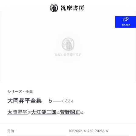
share
share
シリーズ・全集
大岡昇平全集 ５
——小説４
大岡昇平
大江健三郎
菅野昭正
著
編
編
定価
ISBN
--
978-4-480-70265-4