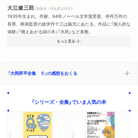
大江健三郎
（ おおえ・けんざぶろう ）
1935年生まれ。作家。94年ノーベル文学賞受賞。伊丹万作の
長男、映画監督の故伊丹十三は義兄にあたる。作品に『個人的な
体験』『燃えあがる緑の木』『水死』など多数。
もっと見る
『大岡昇平全集 ５』の感想をおくる
「シリーズ・全集」でいま人気の本
シリーズ・全集
シリーズ・全集