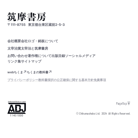
〒111-8755
東京都台東区蔵前2-5-3
会社概要
会社ロゴ・銘板について
太宰治賞
太宰治と筑摩書房
お問い合わせ
著作権について
出版目録
ソーシャルメディア
リンク集
サイトマップ
webちくま
ちくまの教科書
プライバシーポリシー
教科書採択の公正確保に関する基本方針
免責事項
PageTop
© Chikumashobo Ltd.
2024
All Rights Reserved.