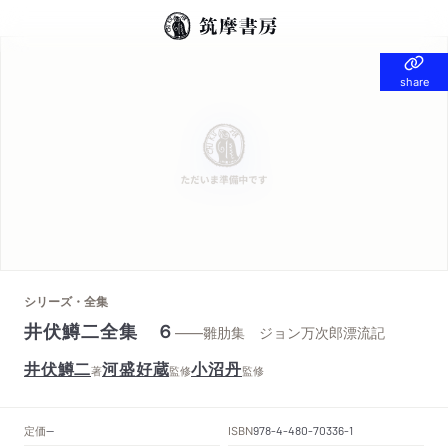
share
share
シリーズ・全集
井伏鱒二全集 ６
——雛肋集 ジョン万次郎漂流記
井伏鱒二
河盛好蔵
小沼丹
著
監修
監修
定価
ISBN
--
978-4-480-70336-1