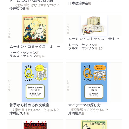
ＡＩにはない「思考力」の身につけ方
日本政治学会
編
─ことばの学びはなぜ大切なのか？
今井むつみ
著
シリーズ・全集
シリーズ・全集
ムーミン・コミックス 全１４巻セット
トーベ・ヤンソン
著
ムーミン・コミックス １ 黄金のしっぽ
ラルス・ヤンソン
著
ほか
トーベ・ヤンソン
著
ラルス・ヤンソン
著
ほか
シリーズ・全集
シリーズ・全集
苦手から始める作文教室
マイテーマの探し方
─文章が書けたらいいことはある？
─探究学習ってどうやるの？
津村記久子
片岡則夫
著
著