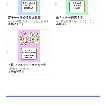
苦手から始める作文教室
生きものを探究する
─文章が書けたらいいことはある？
─自然を観察するってどういうこと？
津村記久子
小島渉
著
著
シリーズ・全集
７日でできるキャラクター創作入門
─想像って役立つの？
名取佐和子
著