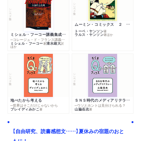
シリーズ・全集
シリーズ・全集
ムーミン・コミックス ２ あこがれの遠い土地
トーベ・ヤンソン
著
ミシェル・フーコー講義集成１０ 主体性と真理
ラルス・ヤンソン
著
ほか
─コレージュ・ド・フランス講義１９８０－１９８１年度
ミシェル・フーコー
清水雄大
著
訳
ほか
シリーズ・全集
シリーズ・全集
地べたから考える
ＳＮＳ時代のメディアリテラシー
─世界はそこだけじゃないから
─ウソとホントは見分けられる？
ブレイディみかこ
山脇岳志
著
著
【自由研究、読書感想文……】夏休みの宿題のおと
もに！