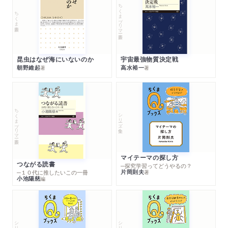
ちくまプリマー新書
ちくま新書
昆虫はなぜ海にいないのか
宇宙最強物質決定戦
朝野維起
高水裕一
著
著
ちくまプリマー新書
シリーズ・全集
マイテーマの探し方
つながる読書
─探究学習ってどうやるの？
片岡則夫
著
─１０代に推したいこの一冊
小池陽慈
編
シリーズ・全集
シリーズ・全集