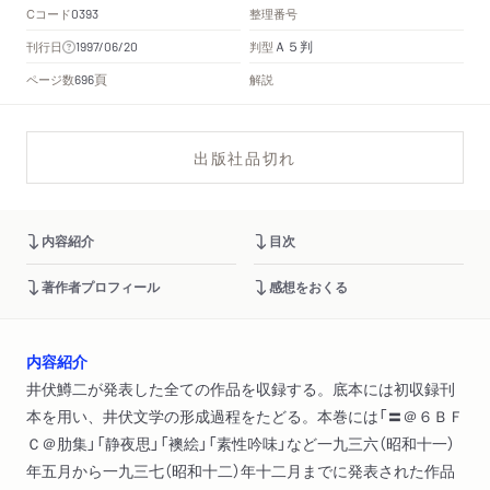
Cコード
整理番号
0393
Ａ５判
刊行日
判型
1997/06/20
頁
ページ数
解説
696
出版社品切れ
内容紹介
目次
著作者プロフィール
感想をおくる
内容紹介
井伏鱒二が発表した全ての作品を収録する。底本には初収録刊
本を用い、井伏文学の形成過程をたどる。本巻には「〓＠６ＢＦ
Ｃ＠肋集」「静夜思」「襖絵」「素性吟味」など一九三六（昭和十一）
年五月から一九三七（昭和十二）年十二月までに発表された作品