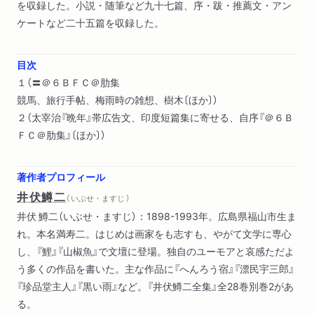
を収録した。小説・随筆など九十七篇、序・跋・推薦文・アン
ケートなど二十五篇を収録した。
目次
１（〓＠６ＢＦＣ＠肋集
競馬、旅行手帖、梅雨時の雑想、樹木〔ほか〕）
２（太宰治『晩年』帯広告文、印度短篇集に寄せる、自序『＠６Ｂ
ＦＣ＠肋集』〔ほか〕）
著作者プロフィール
井伏鱒二
（ いぶせ・ますじ ）
井伏 鱒二（いぶせ・ますじ）：1898-1993年。広島県福山市生ま
れ。本名満寿二。はじめは画家をも志すも、やがて文学に専心
し、『鯉』『山椒魚』で文壇に登場。独自のユーモアと哀感ただよ
う多くの作品を書いた。主な作品に『へんろう宿』『漂民宇三郎』
『珍品堂主人』『黒い雨』など。『井伏鱒二全集』全28巻別巻2があ
る。