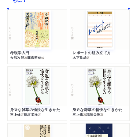
ちくま文庫
ちくま学芸文庫
考現学入門
レポートの組み立て方
今和次郎
藤森照信
木下是雄
著
編
著
ちくま文庫
ちくま文庫
身近な雑草の愉快な生きかた
身近な雑草の愉快な生きかた
三上修
稲垣栄洋
三上修
稲垣栄洋
著
著
著
著