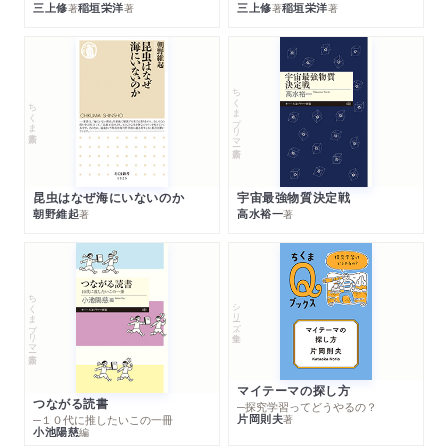
三上修
稲垣栄洋
三上修
稲垣栄洋
著
著
著
著
ちくまプリマー新書
ちくま新書
昆虫はなぜ海にいないのか
宇宙最強物質決定戦
朝野維起
高水裕一
著
著
ちくまプリマー新書
シリーズ・全集
マイテーマの探し方
つながる読書
─探究学習ってどうやるの？
片岡則夫
著
─１０代に推したいこの一冊
小池陽慈
編