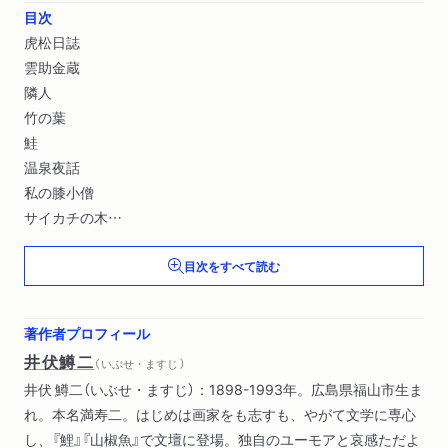
目次
虎松日誌
雲助金蔵
隣人
竹の葉
鮭
温泉夜話
私の膝小僧
サイカチの木
試験監督
目次をすべて読む
韮崎にて〔ほか〕
著作者プロフィール
井伏鱒二
（ いぶせ・ますじ ）
井伏 鱒二（いぶせ・ますじ）：1898-1993年。広島県福山市生ま
れ。本名満寿二。はじめは画家をも志すも、やがて文学に専心
し、『鯉』『山椒魚』で文壇に登場。独自のユーモアと哀感ただよ