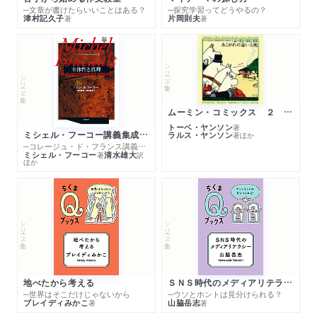
─文章が書けたらいいことはある？
─探究学習ってどうやるの？
津村記久子
片岡則夫
著
著
シリーズ・全集
シリーズ・全集
ムーミン・コミックス ２ あこがれの遠い土地
トーベ・ヤンソン
著
ミシェル・フーコー講義集成１０ 主体性と真理
ラルス・ヤンソン
著
ほか
─コレージュ・ド・フランス講義１９８０－１９８１年度
ミシェル・フーコー
清水雄大
著
訳
ほか
シリーズ・全集
シリーズ・全集
地べたから考える
ＳＮＳ時代のメディアリテラシー
─世界はそこだけじゃないから
─ウソとホントは見分けられる？
ブレイディみかこ
山脇岳志
著
著