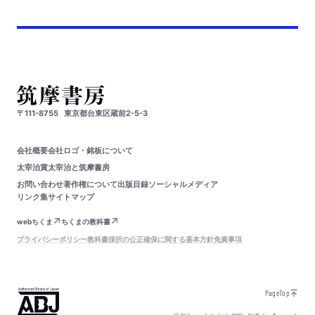
〒111-8755
東京都台東区蔵前2-5-3
会社概要
会社ロゴ・銘板について
太宰治賞
太宰治と筑摩書房
お問い合わせ
著作権について
出版目録
ソーシャルメディア
リンク集
サイトマップ
webちくま
ちくまの教科書
プライバシーポリシー
教科書採択の公正確保に関する基本方針
免責事項
PageTop