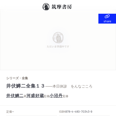
share
share
シリーズ・全集
井伏鱒二全集１３
——本日休診 をんなごころ
井伏鱒二
河盛好蔵
小沼丹
著
監修
監修
定価
ISBN
--
978-4-480-70343-9