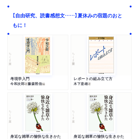
【自由研究、読書感想文……】夏休みの宿題のおと
もに！
ちくま文庫
ちくま学芸文庫
考現学入門
レポートの組み立て方
今和次郎
藤森照信
木下是雄
著
編
著
ちくま文庫
ちくま文庫
身近な雑草の愉快な生きかた
身近な雑草の愉快な生きかた