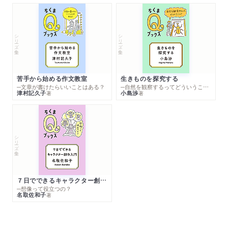
シリーズ・全集
シリーズ・全集
苦手から始める作文教室
生きものを探究する
─文章が書けたらいいことはある？
─自然を観察するってどういうこと？
津村記久子
小島渉
著
著
シリーズ・全集
７日でできるキャラクター創作入門
─想像って役立つの？
名取佐和子
著