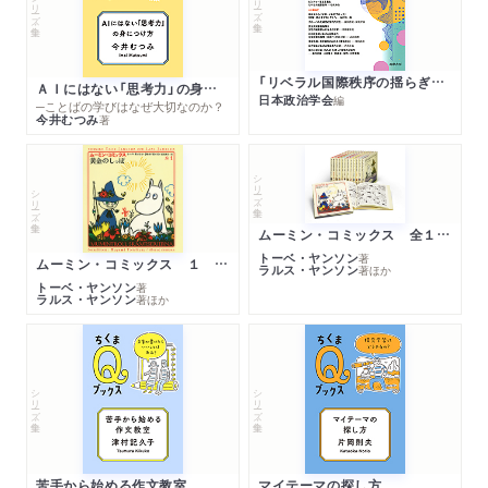
シリーズ・全集
「リベラル国際秩序の揺らぎ」再考 年報政治学２０２６‐Ⅰ
ＡＩにはない「思考力」の身につけ方
日本政治学会
編
─ことばの学びはなぜ大切なのか？
今井むつみ
著
シリーズ・全集
シリーズ・全集
ムーミン・コミックス 全１４巻セット
トーベ・ヤンソン
著
ムーミン・コミックス １ 黄金のしっぽ
ラルス・ヤンソン
著
ほか
トーベ・ヤンソン
著
ラルス・ヤンソン
著
ほか
シリーズ・全集
シリーズ・全集
苦手から始める作文教室
マイテーマの探し方