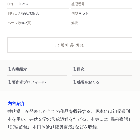
Cコード
整理番号
0393
Ａ５判
刊行日
判型
1998/09/25
頁
ページ数
解説
608
出版社品切れ
内容紹介
目次
著作者プロフィール
感想をおくる
内容紹介
井伏鱒二が発表した全ての作品を収録する。底本には初収録刊
本を用い、井伏文学の形成過程をたどる。本巻には「温泉夜話」
「試験監督」「本日休診」「陸奥百景」などを収録。