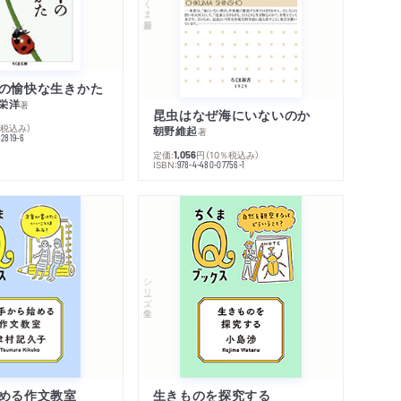
の愉快な生きかた
栄洋
著
昆虫はなぜ海にいないのか
％税込み）
朝野維起
著
42819-6
定価:
円
（10％税込み）
1,056
ISBN:
978-4-480-07756-1
シリーズ・全集
める作文教室
生きものを探究する