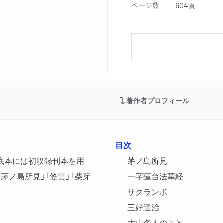
ページ数
604
頁
著作者プロフィール
目次
底本には初収録刊本を用
茅ノ島所見
茅ノ島所見」「笠雲」「柴芽
一字蓮台法華経
サクランボ
三好達治
大山名人のこと