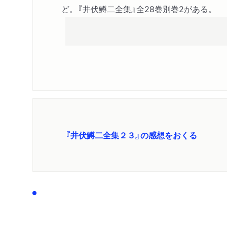
ど。『井伏鱒二全集』全28巻別巻2がある。
『井伏鱒二全集２３』の感想をおくる