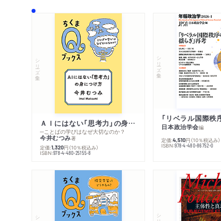
シリーズ・全集
シリーズ・全集
ＡＩにはない「思考力」の身につけ方
日本政治学会
編
─ことばの学びはなぜ大切なのか？
今井むつみ
著
定価:
円
（10％税込み）
4,510
ISBN:
978-4-480-86752-0
定価:
円
（10％税込み）
1,320
ISBN:
978-4-480-25155-8
シリーズ・全集
シリーズ・全集