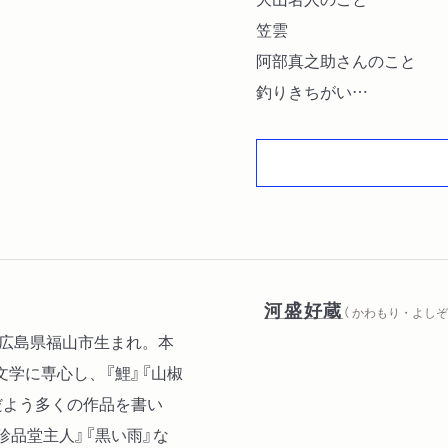
笠雲
阿部真之助さんのこと
釣りきちがい
先輩
備前焼―備前町観光記〔ほ
河盛好蔵
（ かわもり・よしぞ
年。広島県福山市生まれ。本
学に専心し、『鯉』『山椒
だよう多くの作品を書い
珍品堂主人』『黒い雨』な