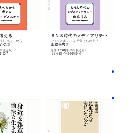
考える
ＳＮＳ時代のメディアリテラシー
けじゃないから
─ウソとホントは見分けられる？
かこ
山脇岳志
著
著
0％税込み）
定価:
円
（10％税込み）
1,320
ISBN:
5152-7
978-4-480-25154-1
！
ちくま新書