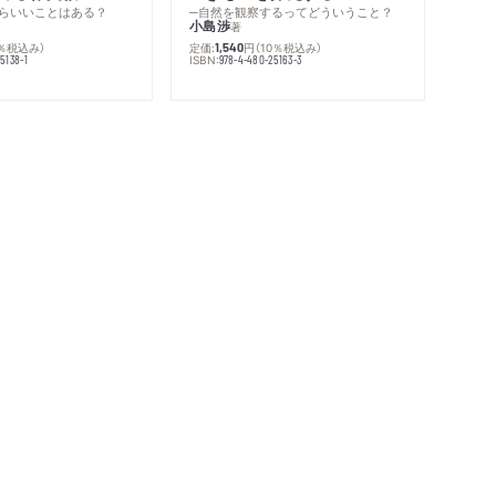
らいいことはある？
─自然を観察するってどういうこと？
小島渉
著
0％税込み）
定価:
円
（10％税込み）
1,540
ISBN:
5138-1
978-4-480-25163-3