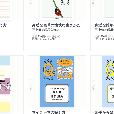
て方
身近な雑草の愉快な生きかた
身近な雑草
三上修
稲垣栄洋
三上修
稲垣
著
著
著
定価:
円
（10％税込み）
定価:
円
（10
814
814
ISBN:
ISBN:
978-4-480-42819-6
978-4-480-
シリーズ・全集
シリーズ・全集
マイテーマの探し方
苦手から始