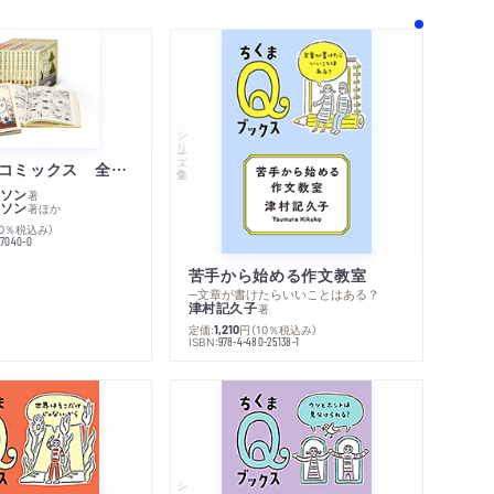
シリーズ・全集
ムーミン・コミックス 全１４巻セット
ソン
著
ソン
著
ほか
10％税込み）
77040-0
苦手から始める作文教室
─文章が書けたらいいことはある？
津村記久子
著
定価:
円
（10％税込み）
1,210
ISBN:
978-4-480-25138-1
内容紹介・目次
著作者プロフィール
感想をおくる
シリーズ・全集