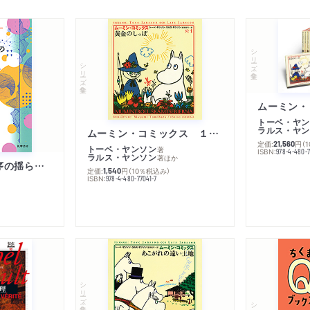
シリーズ・全集
シリーズ・全集
トーベ・ヤン
ラルス・ヤン
ムーミン・コミックス １ 黄金のしっぽ
定価:
円
（
21,560
トーベ・ヤンソン
著
ISBN:
978-4-480-
ラルス・ヤンソン
著
ほか
「リベラル国際秩序の揺らぎ」再考 年報政治学２０２６‐Ⅰ
定価:
円
（10％税込み）
1,540
ISBN:
978-4-480-77041-7
シリーズ・全集
シリーズ・全集