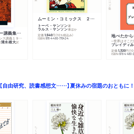
ムーミン・コミックス ２ あこがれの遠い土地
トーベ・ヤンソン
著
ラルス・ヤンソン
著
ほか
ミシェル・フーコー講義集成１０ 主体性と真理
定価:
円
（10％税込み）
地べたから
1,540
─コレージュ・ド・フランス講義１９８０－１９８１年度
ISBN:
978-4-480-77042-4
─世界はそこだ
清水雄大
著
訳
ブレイディみ
定価:
円
（1
1,320
）
ISBN:
978-4-480-2
【自由研究、読書感想文……】夏休みの宿題のおともに
ちくま文庫
ちくま文庫