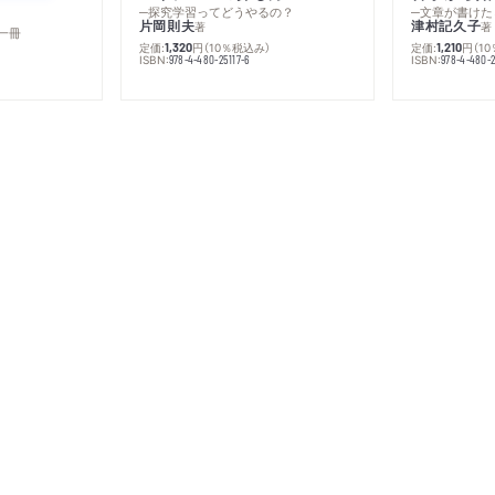
─探究学習ってどうやるの？
─文章が書けた
片岡則夫
津村記久子
著
著
一冊
定価:
円
（10％税込み）
定価:
円
（1
1,320
1,210
ISBN:
ISBN:
978-4-480-25117-6
978-4-480-2