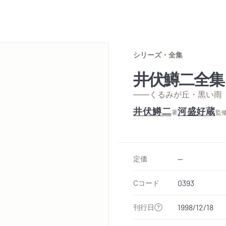
シリーズ・全集
井伏鱒二全集
——くるみが丘・黒い雨
井伏鱒二
河盛好蔵
著
監
定価
--
Cコード
0393
刊行日
1998/12/18