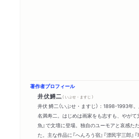
著作者プロフィール
井伏鱒二
（ いぶせ・ますじ ）
井伏 鱒二（いぶせ・ますじ）：1898-1993
名満寿二。はじめは画家をも志すも、やがて文
魚』で文壇に登場。独自のユーモアと哀感た
た。主な作品に『へんろう宿』『漂民宇三郎』『