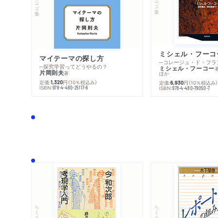
マイテーマの探し方
─探究学習ってどうやるの？
ミシェル・フーコー
片岡則夫
著
ほか
定価:
円
（10％税込み）
1,320
定価:
円
（10％税込み
6,930
ISBN:
978-4-480-25117-6
ISBN:
978-4-480-79050-7
ちくま文庫
ちくま学芸文庫