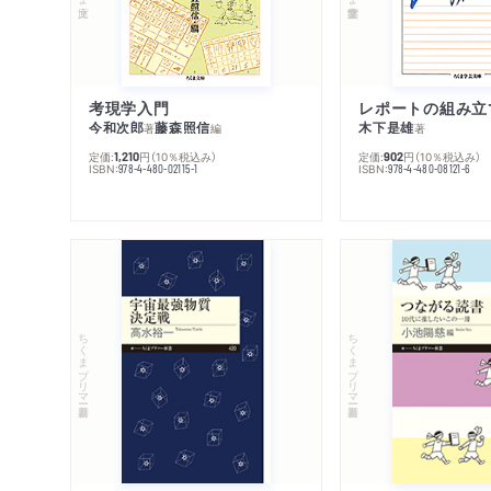
考現学入門
レポートの組み立
今和次郎
藤森照信
木下是雄
著
編
著
定価:
円
（10％税込み）
定価:
円
（10％税込み）
1,210
902
ISBN:
ISBN:
978-4-480-02115-1
978-4-480-08121-6
ちくまプリマー新書
ちくまプリマー新書