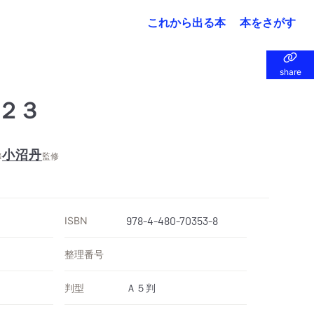
これから出る本
本をさがす
share
share
２３
小沼丹
修
監修
ISBN
978-4-480-70353-8
整理番号
判型
Ａ５判