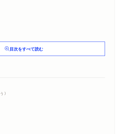
か〕
目次をすべて読む
う ）