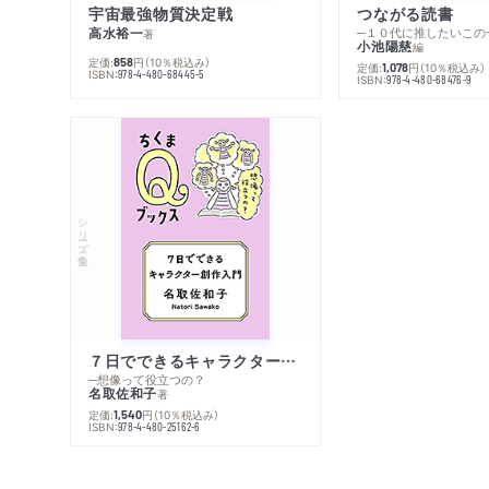
宇宙最強物質決定戦
つながる読書
高水裕一
─１０代に推したいこの
著
小池陽慈
編
定価:
円
（10％税込み）
858
定価:
円
（10％税込み）
1,078
ISBN:
978-4-480-68445-5
ISBN:
978-4-480-68476-9
シリーズ・全集
７日でできるキャラクター創作入門
─想像って役立つの？
名取佐和子
著
定価:
円
（10％税込み）
1,540
ISBN:
978-4-480-25162-6