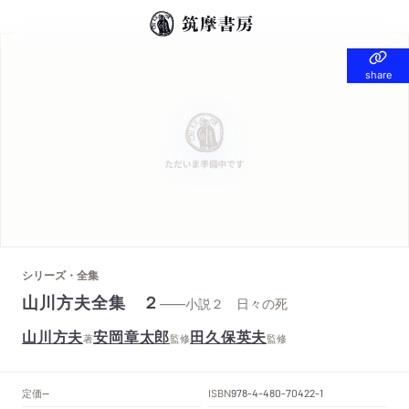
share
share
シリーズ・全集
山川方夫全集 ２
——小説２ 日々の死
山川方夫
安岡章太郎
田久保英夫
著
監修
監修
定価
ISBN
--
978-4-480-70422-1