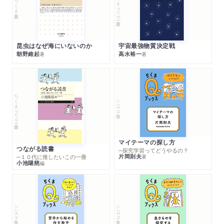
ちくまプリマー新書
ちくま新書
昆虫はなぜ海にいないのか
宇宙最強物質決定戦
朝野維起
高水裕一
著
著
ちくまプリマー新書
シリーズ・全集
マイテーマの探し方
つながる読書
─探究学習ってどうやるの？
片岡則夫
著
─１０代に推したいこの一冊
小池陽慈
編
シリーズ・全集
シリーズ・全集