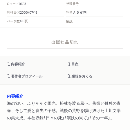
Cコード
整理番号
0393
Ａ５変判
刊行日
判型
2000/07/19
頁
ページ数
解説
416
出版社品切れ
内容紹介
目次
著作者プロフィール
感想をおくる
内容紹介
海の匂い、ふりそそぐ陽光、松林を渡る風…。焦燥と孤独の青
春、そして愛と喪失の予感。戦後の荒野を駆け抜けた山川文学
の集大成。本巻収録「日々の死」「演技の果て」「その一年」。