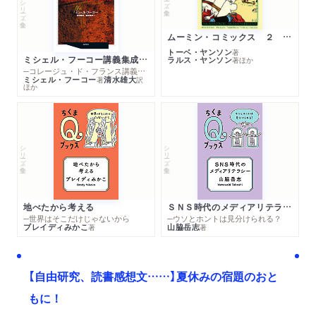
シリーズ・全集
ムーミン・コミックス ２ あこがれの遠い土地
トーベ・ヤンソン
著
ミシェル・フーコー講義集成１０ 主体性と真理
ラルス・ヤンソン
著
ほか
─コレージュ・ド・フランス講義１９８０－１９８１年度
ミシェル・フーコー
清水雄大
著
訳
ほか
シリーズ・全集
シリーズ・全集
地べたから考える
ＳＮＳ時代のメディアリテラシー
─世界はそこだけじゃないから
─ウソとホントは見分けられる？
ブレイディみかこ
山脇岳志
著
著
【自由研究、読書感想文……】夏休みの宿題のおと
もに！