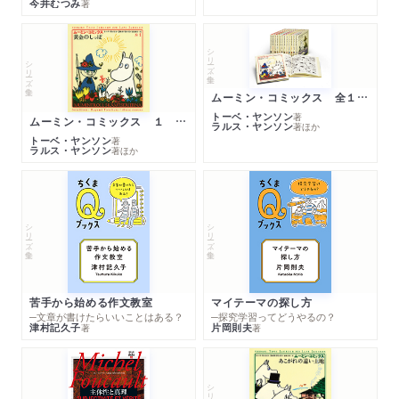
今井むつみ
著
シリーズ・全集
シリーズ・全集
ムーミン・コミックス 全１４巻セット
トーベ・ヤンソン
著
ムーミン・コミックス １ 黄金のしっぽ
ラルス・ヤンソン
著
ほか
トーベ・ヤンソン
著
ラルス・ヤンソン
著
ほか
シリーズ・全集
シリーズ・全集
苦手から始める作文教室
マイテーマの探し方
─文章が書けたらいいことはある？
─探究学習ってどうやるの？
津村記久子
片岡則夫
著
著
シリーズ・全集