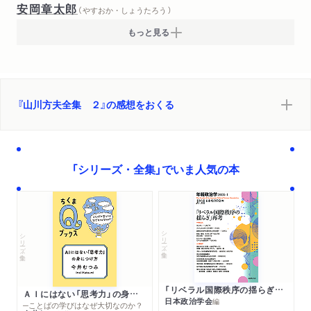
安岡章太郎
（ やすおか・しょうたろう ）
もっと見る
『山川方夫全集 ２』の感想をおくる
「シリーズ・全集」でいま人気の本
シリーズ・全集
シリーズ・全集
「リベラル国際秩序の揺らぎ」再考 年報政治学２０２６‐Ⅰ
ＡＩにはない「思考力」の身につけ方
日本政治学会
編
─ことばの学びはなぜ大切なのか？