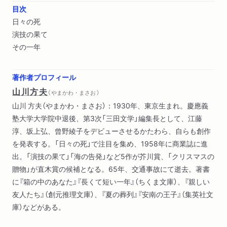
目次
日々の死
演技の果て
その一年
著作者プロフィール
山川方夫
（ やまかわ・まさお ）
山川 方夫（やまかわ・まさお）：1930年、東京生まれ。慶應義
塾大学大学院中退後、第3次「三田文学」編集長として、江藤
淳、坂上弘、曾野綾子をデビューさせるかたわら、自らも創作
を発表する。「日々の死」で注目を集め、1958年に商業誌に進
出。「演技の果て」「海の告発」など5作が芥川賞、「クリスマスの
贈物」が直木賞の候補となる。65年、交通事故にて逝去。著書
に『箱の中のあなた』『長くて短い一年』（ちくま文庫）、『親しい
友人たち』（創元推理文庫）、『夏の葬列』『安南の王子』（集英社文
庫）などがある。