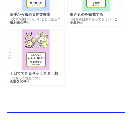
苦手から始める作文教室
生きものを探究する
─文章が書けたらいいことはある？
─自然を観察するってどういうこと？
津村記久子
小島渉
著
著
シリーズ・全集
７日でできるキャラクター創作入門
─想像って役立つの？
名取佐和子
著