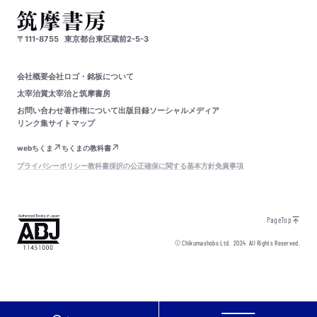
〒111-8755
東京都台東区蔵前2-5-3
会社概要
会社ロゴ・銘板について
太宰治賞
太宰治と筑摩書房
お問い合わせ
著作権について
出版目録
ソーシャルメディア
リンク集
サイトマップ
webちくま
ちくまの教科書
プライバシーポリシー
教科書採択の公正確保に関する基本方針
免責事項
PageTop
© Chikumashobo Ltd.
2024
All Rights Reserved.