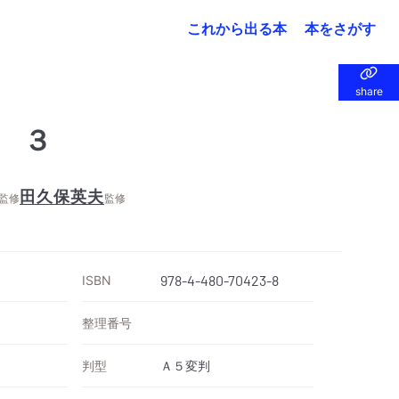
これから出る本
本をさがす
share
share
 ３
田久保英夫
監修
監修
ISBN
978-4-480-70423-8
整理番号
判型
Ａ５変判