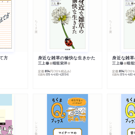
ちくま文庫
ちくま文庫
て方
身近な雑草の愉快な生きかた
身近な雑草
三上修
稲垣栄洋
三上修
稲垣
著
著
著
定価:
円
（10％税込み）
定価:
円
（10
814
814
ISBN:
ISBN:
978-4-480-42819-6
978-4-480-
シリーズ・全集
シリーズ・全集