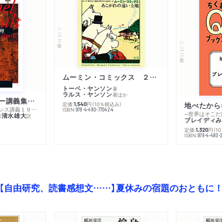
シリーズ・全集
シリーズ・全集
ムーミン・コミックス ２ あこがれの遠い土地
トーベ・ヤンソン
著
ラルス・ヤンソン
著
ほか
ミシェル・フーコー講義集成１０ 主体性と真理
定価:
円
（10％税込み）
地べたから
1,540
─コレージュ・ド・フランス講義１９８０－１９８１年度
ISBN:
978-4-480-77042-4
─世界はそこだ
清水雄大
著
訳
ブレイディみ
定価:
円
（1
1,320
）
ISBN:
978-4-480-2
【自由研究、読書感想文……】夏休みの宿題のおともに