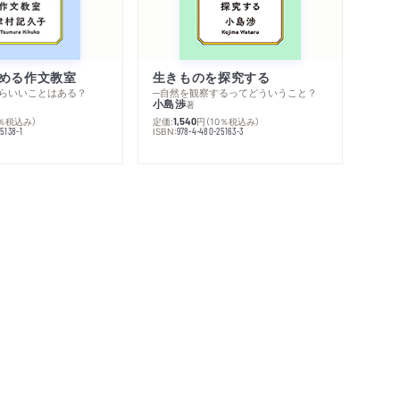
める作文教室
生きものを探究する
らいいことはある？
─自然を観察するってどういうこと？
小島渉
著
0％税込み）
定価:
円
（10％税込み）
1,540
ISBN:
5138-1
978-4-480-25163-3