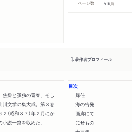
ページ数
416
頁
著作者プロフィール
目次
。焦燥と孤独の青春、そし
帰任
山川文学の集大成。第３巻
海の告発
６２（昭和３７）年２月にか
画廊にて
の小説一篇を収めた。
にせもの
十三年