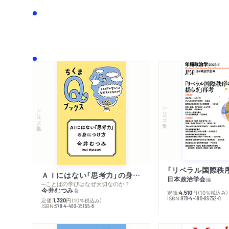
シリーズ・全集
シリーズ・全集
ＡＩにはない「思考力」の身につけ方
日本政治学会
編
─ことばの学びはなぜ大切なのか？
今井むつみ
著
定価:
円
（10％税込み）
4,510
ISBN:
978-4-480-86752-0
定価:
円
（10％税込み）
1,320
ISBN:
978-4-480-25155-8