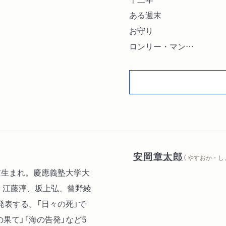
ある週末
お守り
ロンリー・マン
箱の中のあなた
予感
海岸公園
軍国歌謡集
解題
安岡章太郎
（ やすおか・し
東京生まれ。慶應義塾大学大
、江藤淳、坂上弘、曾野綾
表する。「日々の死」で
の果て」「海の告発」など5