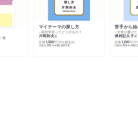
マイテーマの探し方
苦手から始
─探究学習ってどうやるの？
─文章が書けた
片岡則夫
津村記久子
著
著
一冊
定価:
円
（10％税込み）
定価:
円
（1
1,320
1,210
ISBN:
ISBN:
978-4-480-25117-6
978-4-480-2