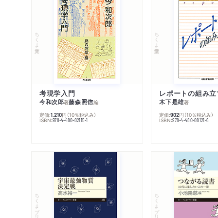
ちくま文庫
ちくま学芸文庫
考現学入門
レポートの組み立
今和次郎
藤森照信
木下是雄
著
編
著
定価:
円
（10％税込み）
定価:
円
（10％税込み）
1,210
902
ISBN:
ISBN:
978-4-480-02115-1
978-4-480-08121-6
ちくまプリマー新書
ちくまプリマー新書