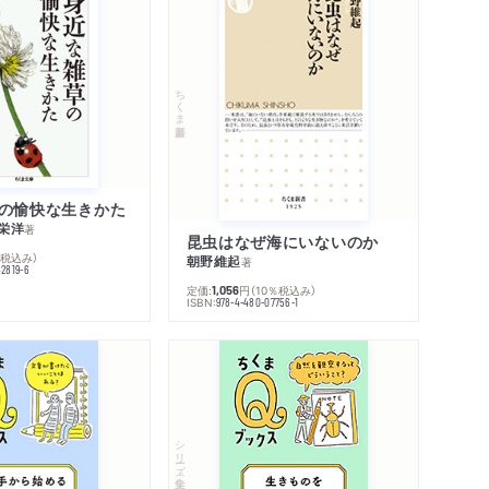
ちくま新書
の愉快な生きかた
栄洋
著
昆虫はなぜ海にいないのか
％税込み）
朝野維起
著
42819-6
定価:
円
（10％税込み）
1,056
ISBN:
978-4-480-07756-1
シリーズ・全集