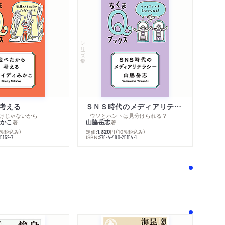
シリーズ・全集
考える
ＳＮＳ時代のメディアリテラシー
けじゃないから
─ウソとホントは見分けられる？
かこ
山脇岳志
著
著
0％税込み）
定価:
円
（10％税込み）
1,320
ISBN:
5152-7
978-4-480-25154-1
！