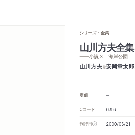
シリーズ・全集
山川方夫全集
——小説３ 海岸公園
山川方夫
安岡章太郎
著
定価
--
Cコード
0393
刊行日
2000/06/21