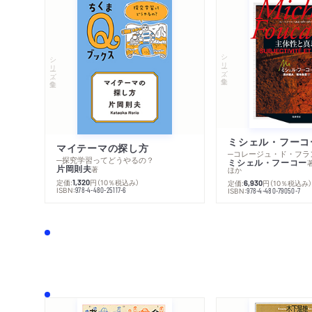
シリーズ・全集
シリーズ・全集
マイテーマの探し方
─探究学習ってどうやるの？
ミシェル・フーコー
片岡則夫
著
ほか
定価:
円
（10％税込み）
1,320
定価:
円
（10％税込み
6,930
ISBN:
978-4-480-25117-6
ISBN:
978-4-480-79050-7