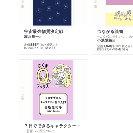
宇宙最強物質決定戦
つながる読書
高水裕一
─１０代に推したいこの
著
小池陽慈
編
定価:
円
（10％税込み）
858
定価:
円
（10％税込み）
1,078
ISBN:
978-4-480-68445-5
ISBN:
978-4-480-68476-9
シリーズ・全集
７日でできるキャラクター創作入門
─想像って役立つの？