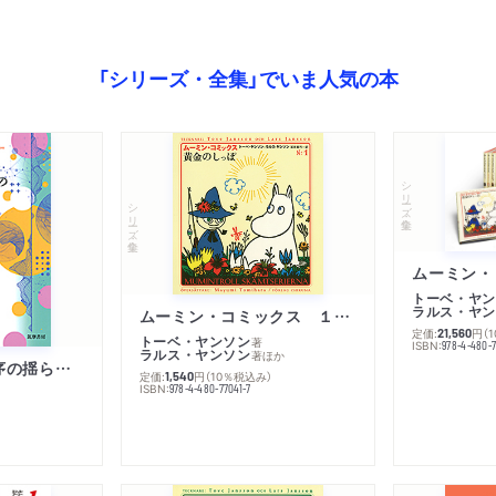
「シリーズ・全集」でいま人気の本
シリーズ・全集
シリーズ・全集
トーベ・ヤン
ラルス・ヤン
ムーミン・コミックス １ 黄金のしっぽ
定価:
円
（
21,560
トーベ・ヤンソン
著
ISBN:
978-4-480-
ラルス・ヤンソン
著
ほか
「リベラル国際秩序の揺らぎ」再考 年報政治学２０２６‐Ⅰ
定価:
円
（10％税込み）
1,540
ISBN:
978-4-480-77041-7