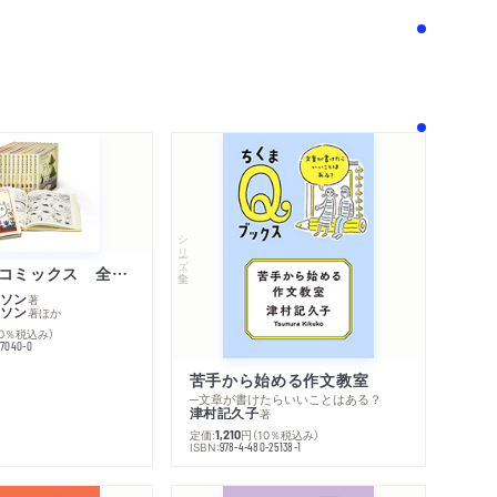
シリーズ・全集
ムーミン・コミックス 全１４巻セット
ソン
著
ソン
著
ほか
10％税込み）
77040-0
苦手から始める作文教室
─文章が書けたらいいことはある？
津村記久子
著
内容紹介・目次
定価:
円
（10％税込み）
1,210
著作者プロフィール
ISBN:
978-4-480-25138-1
感想をおくる