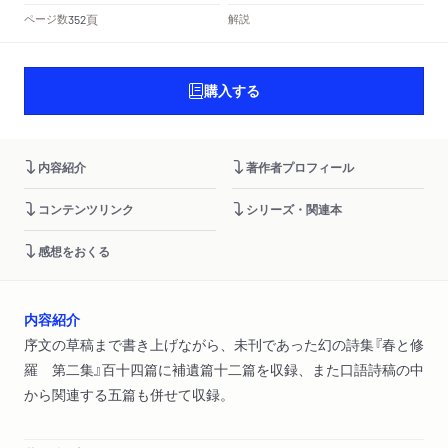
頁
ページ数
解説
352
購入する
内容紹介
著作者プロフィール
コンテンツリンク
シリーズ・関連本
感想をおくる
内容紹介
序文の草稿まで書き上げながら、未刊であった幻の詩集『春と修
羅 第二集』百十四篇に補遺篇十二篇を収録、また口語詩稿の中
から関連する五篇も併せて収録。