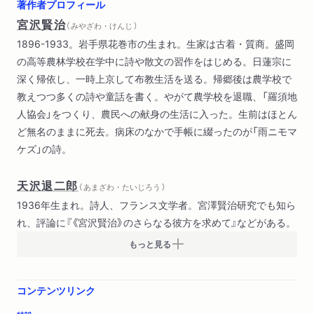
著作者プロフィール
宮沢賢治
（ みやざわ・けんじ ）
1896-1933。岩手県花巻市の生まれ。生家は古着・質商。盛岡
の高等農林学校在学中に詩や散文の習作をはじめる。日蓮宗に
深く帰依し、一時上京して布教生活を送る。帰郷後は農学校で
教えつつ多くの詩や童話を書く。やがて農学校を退職、「羅須地
人協会」をつくり、農民への献身の生活に入った。生前はほとん
ど無名のままに死去。病床のなかで手帳に綴ったのが「雨ニモマ
ケズ」の詩。
天沢退二郎
（ あまざわ・たいじろう ）
1936年生まれ。詩人、フランス文学者。宮澤賢治研究でも知ら
れ、評論に『《宮沢賢治》のさらなる彼方を求めて』などがある。
もっと見る
コンテンツリンク