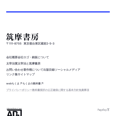
〒111-8755
東京都台東区蔵前2-5-3
会社概要
会社ロゴ・銘板について
太宰治賞
太宰治と筑摩書房
お問い合わせ
著作権について
出版目録
ソーシャルメディア
リンク集
サイトマップ
webちくま
ちくまの教科書
プライバシーポリシー
教科書採択の公正確保に関する基本方針
免責事項
PageTop