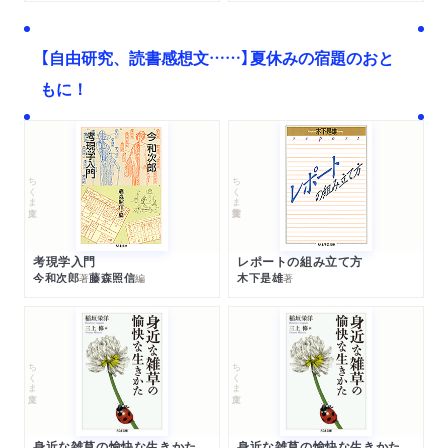
【自由研究、読書感想文……】夏休みの宿題のおと
もに！
ちくま文庫
ちくま学芸文庫
考現学入門
レポートの組み立て方
今和次郎
藤森照信
木下是雄
著
編
著
ちくま文庫
ちくま文庫
身近な雑草の愉快な生きかた
身近な雑草の愉快な生きかた