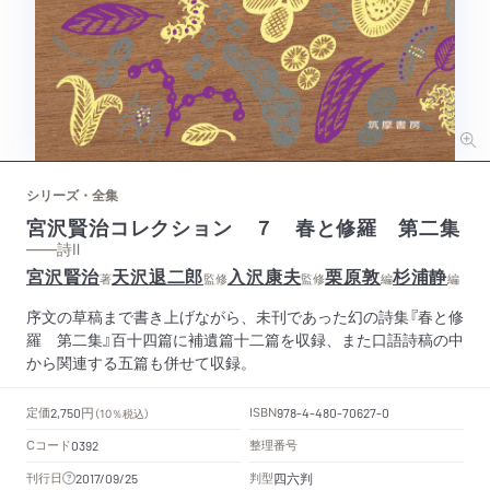
シリーズ・全集
宮沢賢治コレクション ７ 春と修羅 第二集
——詩Ⅱ
宮沢賢治
天沢退二郎
入沢康夫
栗原敦
杉浦静
著
監修
監修
編
編
序文の草稿まで書き上げながら、未刊であった幻の詩集『春と修
羅 第二集』百十四篇に補遺篇十二篇を収録、また口語詩稿の中
から関連する五篇も併せて収録。
円
定価
ISBN
2,750
（10％税込）
978-4-480-70627-0
Cコード
整理番号
0392
四六判
刊行日
判型
2017/09/25