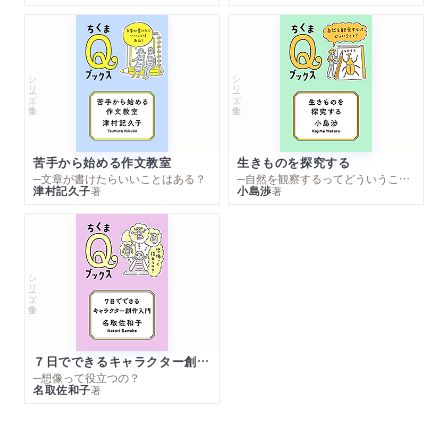
シリーズ・全集
シリーズ・全集
苦手から始める作文教室
生きものを探究する
─文章が書けたらいいことはある？
─自然を観察するってどういうこと？
津村記久子
小島渉
著
著
シリーズ・全集
７日でできるキャラクター創作入門
─想像って役立つの？
名取佐和子
著