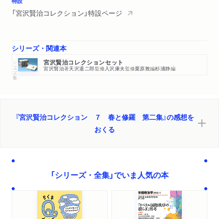
特設
「宮沢賢治コレクション」特設ページ
シリーズ・関連本
シリーズ・全集
宮沢賢治コレクションセット
宮沢賢治
著
天沢退二郎
監修
入沢康夫
監修
栗原敦
編
杉浦静
編
『宮沢賢治コレクション ７ 春と修羅 第二集』の感想を
おくる
「シリーズ・全集」でいま人気の本