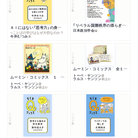
シリーズ・全集
シリーズ・全集
「リベラル国際秩序の揺らぎ」再考 年報政治学２０２６‐Ⅰ
ＡＩにはない「思考力」の身につけ方
日本政治学会
編
─ことばの学びはなぜ大切なのか？
今井むつみ
著
シリーズ・全集
シリーズ・全集
ムーミン・コミックス 全１４巻セット
トーベ・ヤンソン
著
ムーミン・コミックス １ 黄金のしっぽ
ラルス・ヤンソン
著
ほか
トーベ・ヤンソン
著
ラルス・ヤンソン
著
ほか
シリーズ・全集
シリーズ・全集