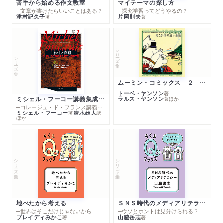
苦手から始める作文教室
マイテーマの探し方
─文章が書けたらいいことはある？
─探究学習ってどうやるの？
津村記久子
片岡則夫
著
著
シリーズ・全集
シリーズ・全集
ムーミン・コミックス ２ あこがれの遠い土地
トーベ・ヤンソン
著
ミシェル・フーコー講義集成１０ 主体性と真理
ラルス・ヤンソン
著
ほか
─コレージュ・ド・フランス講義１９８０－１９８１年度
ミシェル・フーコー
清水雄大
著
訳
ほか
シリーズ・全集
シリーズ・全集
地べたから考える
ＳＮＳ時代のメディアリテラシー
─世界はそこだけじゃないから
─ウソとホントは見分けられる？
ブレイディみかこ
山脇岳志
著
著