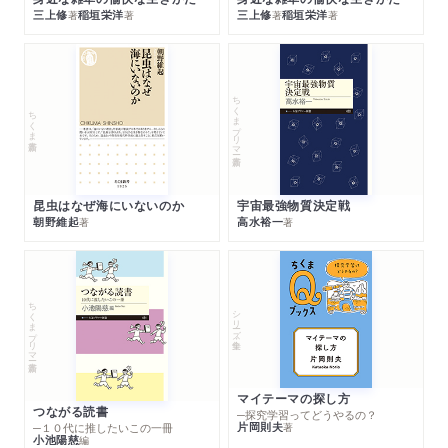
三上修
稲垣栄洋
三上修
稲垣栄洋
著
著
著
著
ちくまプリマー新書
ちくま新書
昆虫はなぜ海にいないのか
宇宙最強物質決定戦
朝野維起
高水裕一
著
著
ちくまプリマー新書
シリーズ・全集
マイテーマの探し方
つながる読書
─探究学習ってどうやるの？
片岡則夫
著
─１０代に推したいこの一冊
小池陽慈
編