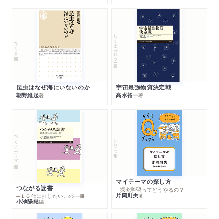
ちくまプリマー新書
ちくま新書
昆虫はなぜ海にいないのか
宇宙最強物質決定戦
朝野維起
高水裕一
著
著
ちくまプリマー新書
シリーズ・全集
マイテーマの探し方
つながる読書
─探究学習ってどうやるの？
片岡則夫
著
─１０代に推したいこの一冊
小池陽慈
編