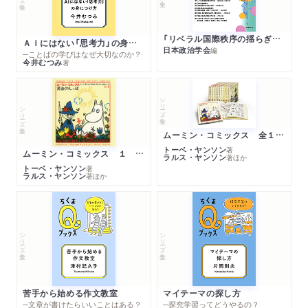
「リベラル国際秩序の揺らぎ」再考 年報政治学２０２６‐Ⅰ
ＡＩにはない「思考力」の身につけ方
日本政治学会
編
─ことばの学びはなぜ大切なのか？
今井むつみ
著
シリーズ・全集
シリーズ・全集
ムーミン・コミックス 全１４巻セット
トーベ・ヤンソン
著
ムーミン・コミックス １ 黄金のしっぽ
ラルス・ヤンソン
著
ほか
トーベ・ヤンソン
著
ラルス・ヤンソン
著
ほか
シリーズ・全集
シリーズ・全集
苦手から始める作文教室
マイテーマの探し方
─文章が書けたらいいことはある？
─探究学習ってどうやるの？