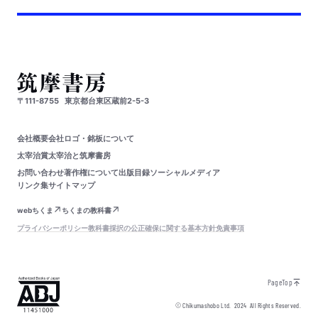
〒111-8755
東京都台東区蔵前2-5-3
会社概要
会社ロゴ・銘板について
太宰治賞
太宰治と筑摩書房
お問い合わせ
著作権について
出版目録
ソーシャルメディア
リンク集
サイトマップ
webちくま
ちくまの教科書
プライバシーポリシー
教科書採択の公正確保に関する基本方針
免責事項
PageTop
© Chikumashobo Ltd.
2024
All Rights Reserved.