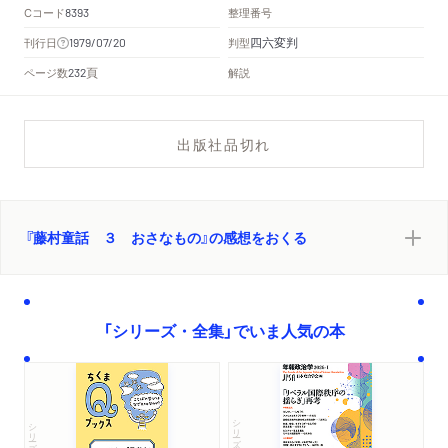
Cコード
整理番号
8393
四六変判
刊行日
判型
1979/07/20
頁
ページ数
解説
232
出版社品切れ
『藤村童話 ３ おさなもの』の感想をおくる
「シリーズ・全集」でいま人気の本
シリーズ・全集
シリーズ・全集