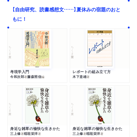
【自由研究、読書感想文……】夏休みの宿題のおと
もに！
ちくま文庫
ちくま学芸文庫
考現学入門
レポートの組み立て方
今和次郎
藤森照信
木下是雄
著
編
著
ちくま文庫
ちくま文庫
身近な雑草の愉快な生きかた
身近な雑草の愉快な生きかた
三上修
稲垣栄洋
三上修
稲垣栄洋
著
著
著
著