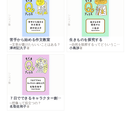
シリーズ・全集
シリーズ・全集
苦手から始める作文教室
生きものを探究する
─文章が書けたらいいことはある？
─自然を観察するってどういうこと？
津村記久子
小島渉
著
著
シリーズ・全集
７日でできるキャラクター創作入門
─想像って役立つの？
名取佐和子
著