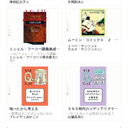
津村記久子
片岡則夫
著
著
シリーズ・全集
シリーズ・全集
ムーミン・コミックス ２ あこがれの遠い土地
トーベ・ヤンソン
著
ミシェル・フーコー講義集成１０ 主体性と真理
ラルス・ヤンソン
著
ほか
─コレージュ・ド・フランス講義１９８０－１９８１年度
ミシェル・フーコー
清水雄大
著
訳
ほか
シリーズ・全集
シリーズ・全集
地べたから考える
ＳＮＳ時代のメディアリテラシー
─世界はそこだけじゃないから
─ウソとホントは見分けられる？
ブレイディみかこ
山脇岳志
著
著