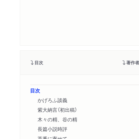
目次
著作
目次
かげろふ談義
紫大納言（初出稿）
木々の精、谷の精
長篇小説時評
茶番に寄せて