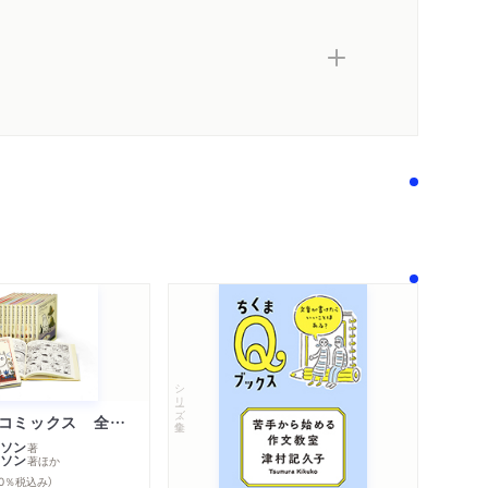
内容紹介・目次
著作者プロフィール
シリーズ・関連本
感想をおくる
シリーズ・全集
ムーミン・コミックス 全１４巻セット
ソン
著
ソン
著
ほか
10％税込み）