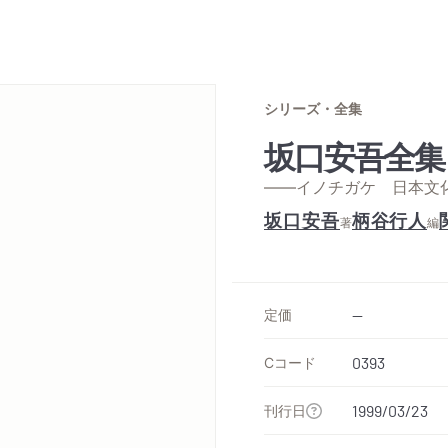
シリーズ・全集
坂口安吾全集
——イノチガケ 日本文
坂口安吾
柄谷行人
著
編
定価
--
Cコード
0393
刊行日
1999/03/23