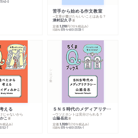
77040-0
苦手から始める作文教室
─文章が書けたらいいことはある？
津村記久子
著
定価:
円
（10％税込み）
1,210
ISBN:
978-4-480-25138-1
シリーズ・全集
考える
ＳＮＳ時代のメディアリテラシー
けじゃないから
─ウソとホントは見分けられる？
かこ
山脇岳志
著
著
0％税込み）
定価:
円
（10％税込み）
1,320
ISBN:
5152-7
978-4-480-25154-1