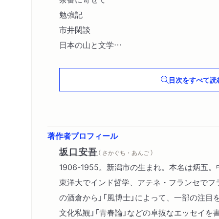
勉強記
市井閑談
日本の山と文学
醍醐の里
総理大臣が貰った手紙の話〔ほか〕
目次をすべて読
著作者プロフィール
坂口安吾
（ さかぐち・あんご ）
1906-1955。新潟市の生まれ。本名は炳五
東洋大でインド哲学、アテネ・フランセでフ
の酒倉から」「風博士」によって、一部の注目
文化私観」「青春論」などの卓抜なエッセイを