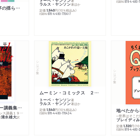
トーベ・ヤンソン
著
ISBN:
978-4-480-
ラルス・ヤンソン
著
ほか
「リベラル国際秩序の揺らぎ」再考 年報政治学２０２６‐Ⅰ
定価:
円
（10％税込み）
1,540
ISBN:
978-4-480-77041-7
シリーズ・全集
シリーズ・全集
ムーミン・コミックス ２ あこがれの遠い土地
トーベ・ヤンソン
著
ラルス・ヤンソン
著
ほか
ミシェル・フーコー講義集成１０ 主体性と真理
定価:
円
（10％税込み）
地べたから
1,540
─コレージュ・ド・フランス講義１９８０－１９８１年度
ISBN:
978-4-480-77042-4
─世界はそこだ
清水雄大
著
訳
ブレイディみ
定価:
円
（1
1,320
）
ISBN:
978-4-480-2