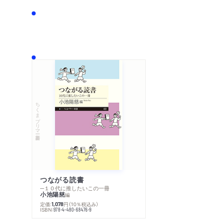
ちくまプリマー新書
つながる読書
─１０代に推したいこの一冊
小池陽慈
編
定価:
円
（10％税込み）
1,078
ISBN:
978-4-480-68476-9