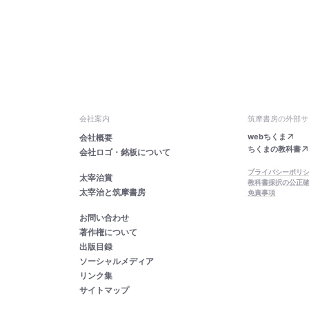
会社案内
筑摩書房の外部サ
webちくま
会社概要
ちくまの教科書
会社ロゴ・銘板について
プライバシーポリ
太宰治賞
教科書採択の公正
太宰治と筑摩書房
免責事項
お問い合わせ
著作権について
出版目録
ソーシャルメディア
リンク集
サイトマップ