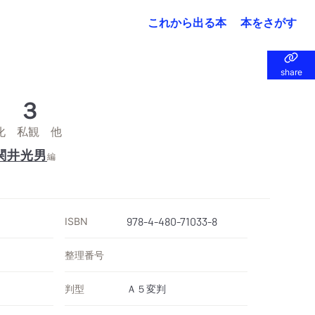
これから出る本
本をさがす
share
share
 ３
化 私観 他
関井光男
編
ISBN
978-4-480-71033-8
整理番号
判型
Ａ５変判