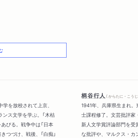
む
柄谷行人
（ からたに・こうじ
。中学を放校されて上京、
1941年、兵庫県生まれ
ランス文学を学ぶ。「木枯
士課程修了。文芸批評家・
をあびる。戦争中は「日本
新人文学賞評論部門を受
書きつづけ、戦後、「白痴」
な批評や、マルクス・カ