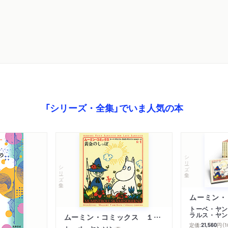
「シリーズ・全集」でいま人気の本
シリーズ・全集
シリーズ・全集
トーベ・ヤン
ラルス・ヤン
ムーミン・コミックス １ 黄金のしっぽ
定価:
円
（
21,560