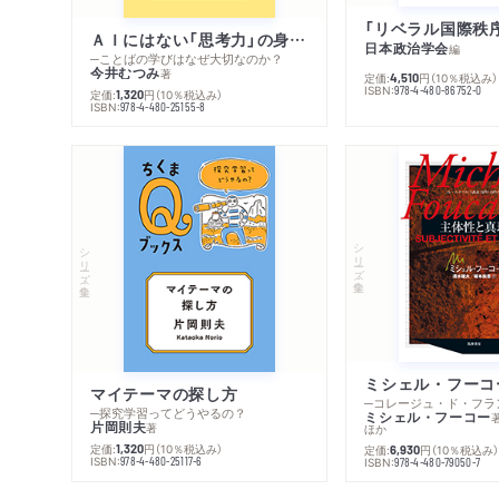
ＡＩにはない「思考力」の身につけ方
日本政治学会
編
─ことばの学びはなぜ大切なのか？
今井むつみ
著
定価:
円
（10％税込み）
4,510
ISBN:
978-4-480-86752-0
定価:
円
（10％税込み）
1,320
ISBN:
978-4-480-25155-8
シリーズ・全集
シリーズ・全集
マイテーマの探し方
─探究学習ってどうやるの？
ミシェル・フーコー
片岡則夫
著
ほか
定価:
円
（10％税込み）
1,320
定価:
円
（10％税込み
6,930
ISBN:
978-4-480-25117-6
ISBN:
978-4-480-79050-7