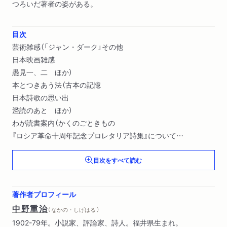
つろいだ著者の姿がある。
目次
芸術雑感（「ジャン・ダーク」その他
日本映画雑感
愚見一、二 ほか）
本とつきあう法（古本の記憶
日本詩歌の思い出
濫読のあと ほか）
わが読書案内（かくのごときもの
『ロシア革命十周年記念プロレタリア詩集』について
文学の推移 ほか）
目次をすべて読む
著作者プロフィール
中野重治
（ なかの・しげはる ）
1902-79年。小説家、評論家、詩人。福井県生まれ。