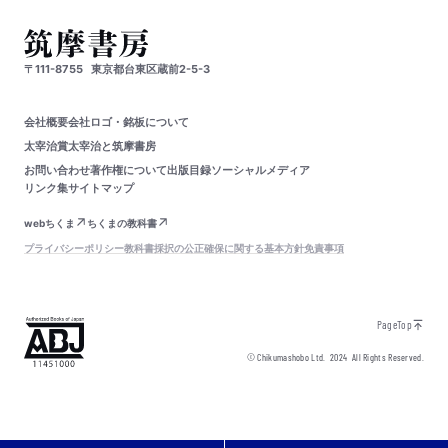
〒111-8755
東京都台東区蔵前2-5-3
会社概要
会社ロゴ・銘板について
太宰治賞
太宰治と筑摩書房
お問い合わせ
著作権について
出版目録
ソーシャルメディア
リンク集
サイトマップ
webちくま
ちくまの教科書
プライバシーポリシー
教科書採択の公正確保に関する基本方針
免責事項
PageTop
© Chikumashobo Ltd.
2024
All Rights Reserved.