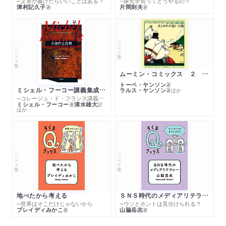
─文章が書けたらいいことはある？
─探究学習ってどうやるの？
津村記久子
片岡則夫
著
著
シリーズ・全集
シリーズ・全集
ムーミン・コミックス ２ あこがれの遠い土地
トーベ・ヤンソン
著
ミシェル・フーコー講義集成１０ 主体性と真理
ラルス・ヤンソン
著
ほか
─コレージュ・ド・フランス講義１９８０－１９８１年度
ミシェル・フーコー
清水雄大
著
訳
ほか
シリーズ・全集
シリーズ・全集
地べたから考える
ＳＮＳ時代のメディアリテラシー
─世界はそこだけじゃないから
─ウソとホントは見分けられる？
ブレイディみかこ
山脇岳志
著
著