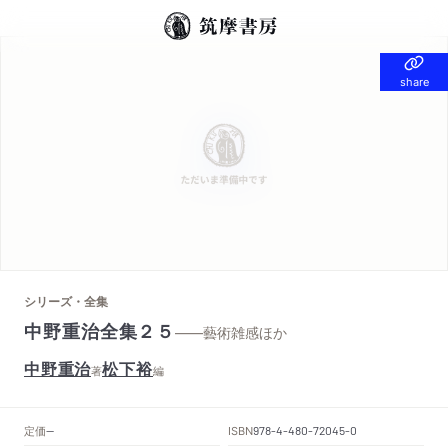
share
share
シリーズ・全集
中野重治全集２５
——藝術雑感ほか
中野重治
松下裕
著
編
定価
ISBN
--
978-4-480-72045-0