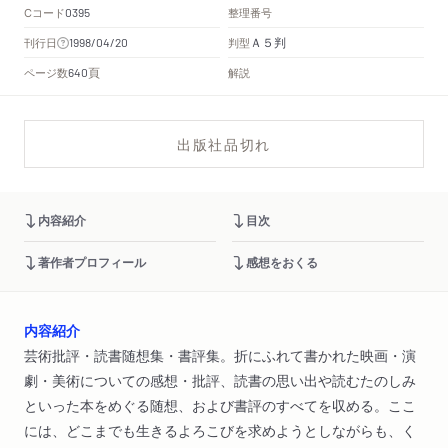
Cコード
整理番号
0395
Ａ５判
刊行日
判型
1998/04/20
頁
ページ数
解説
640
出版社品切れ
内容紹介
目次
著作者プロフィール
感想をおくる
内容紹介
芸術批評・読書随想集・書評集。折にふれて書かれた映画・演
劇・美術についての感想・批評、読書の思い出や読むたのしみ
といった本をめぐる随想、および書評のすべてを収める。ここ
には、どこまでも生きるよろこびを求めようとしながらも、く