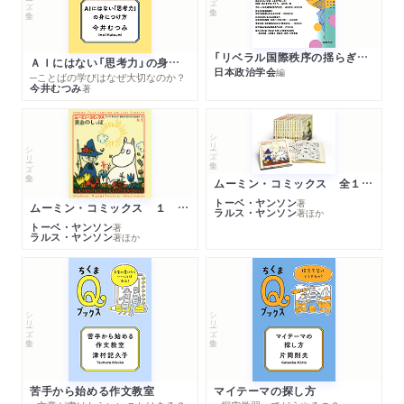
「リベラル国際秩序の揺らぎ」再考 年報政治学２０２６‐Ⅰ
ＡＩにはない「思考力」の身につけ方
日本政治学会
編
─ことばの学びはなぜ大切なのか？
今井むつみ
著
シリーズ・全集
シリーズ・全集
ムーミン・コミックス 全１４巻セット
トーベ・ヤンソン
著
ムーミン・コミックス １ 黄金のしっぽ
ラルス・ヤンソン
著
ほか
トーベ・ヤンソン
著
ラルス・ヤンソン
著
ほか
シリーズ・全集
シリーズ・全集
苦手から始める作文教室
マイテーマの探し方