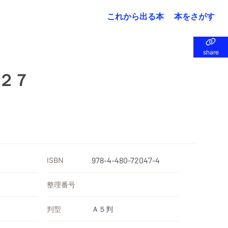
これから出る本
本をさがす
share
share
２７
ISBN
978-4-480-72047-4
整理番号
判型
Ａ５判