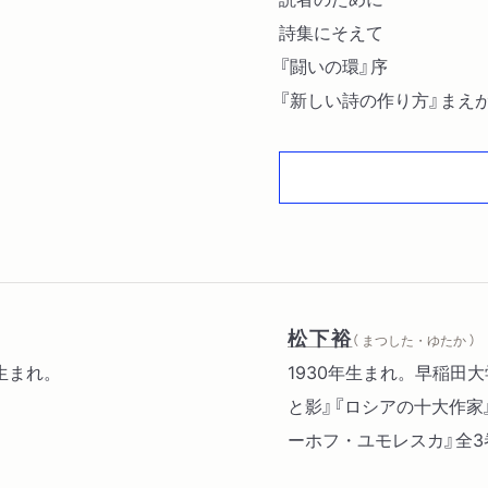
詩集にそえて
『闘いの環』序
『新しい詩の作り方』まえ
三条の人びとに
人の世の因縁〔ほか〕
松下裕
（ まつした・ゆたか ）
生まれ。
1930年生まれ。早稲田
と影』『ロシアの十大作家
ーホフ・ユモレスカ』全3