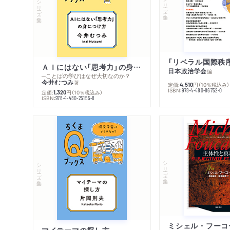
シリーズ・全集
シリーズ・全集
ＡＩにはない「思考力」の身につけ方
日本政治学会
編
─ことばの学びはなぜ大切なのか？
今井むつみ
著
定価:
円
（10％税込み）
4,510
ISBN:
978-4-480-86752-0
定価:
円
（10％税込み）
1,320
ISBN:
978-4-480-25155-8
シリーズ・全集
シリーズ・全集
マイテーマの探し方