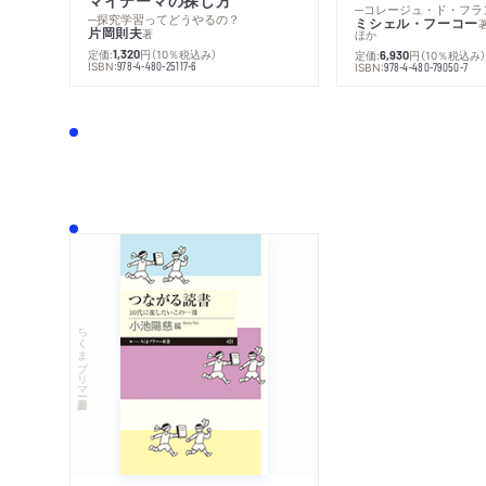
─探究学習ってどうやるの？
ミシェル・フーコー
片岡則夫
著
ほか
定価:
円
（10％税込み）
1,320
定価:
円
（10％税込み
6,930
ISBN:
978-4-480-25117-6
ISBN:
978-4-480-79050-7
ちくまプリマー新書