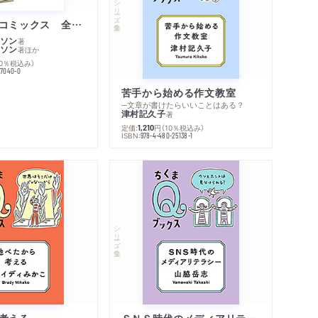
シリーズ・全集
ムーミン・コミックス 全１４巻セット
ソン
著
ソン
著
ほか
10％税込み）
77040-0
苦手から始める作文教室
─文章が書けたらいいことはある？
津村記久子
著
定価:
円
（10％税込み）
1,210
ISBN:
978-4-480-25138-1
シリーズ・全集
考える
ＳＮＳ時代のメディアリテラシー