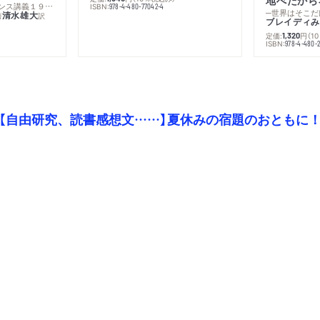
─コレージュ・ド・フランス講義１９８０－１９８１年度
ISBN:
978-4-480-77042-4
─世界はそこだ
清水雄大
著
訳
ブレイディみ
定価:
円
（1
1,320
）
ISBN:
978-4-480-2
【自由研究、読書感想文……】夏休みの宿題のおともに