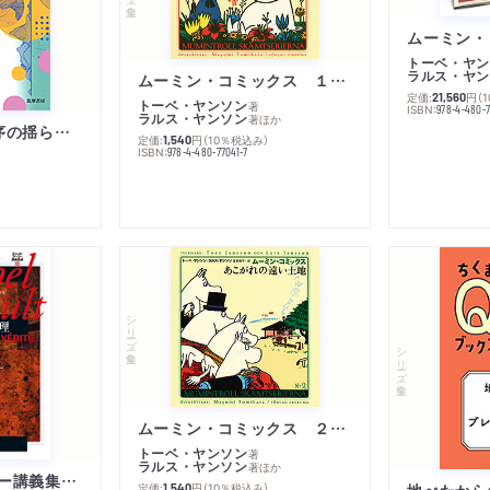
トーベ・ヤン
ラルス・ヤン
ムーミン・コミックス １ 黄金のしっぽ
定価:
円
（
21,560
トーベ・ヤンソン
著
ISBN:
978-4-480-
ラルス・ヤンソン
著
ほか
「リベラル国際秩序の揺らぎ」再考 年報政治学２０２６‐Ⅰ
定価:
円
（10％税込み）
1,540
ISBN:
978-4-480-77041-7
シリーズ・全集
シリーズ・全集
ムーミン・コミックス ２ あこがれの遠い土地
トーベ・ヤンソン
著
ラルス・ヤンソン
著
ほか
ミシェル・フーコー講義集成１０ 主体性と真理
定価:
円
（10％税込み）
地べたから
1,540