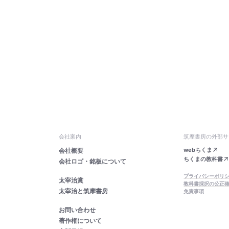
会社案内
筑摩書房の外部サ
webちくま
会社概要
ちくまの教科書
会社ロゴ・銘板について
プライバシーポリ
太宰治賞
教科書採択の公正
太宰治と筑摩書房
免責事項
お問い合わせ
著作権について