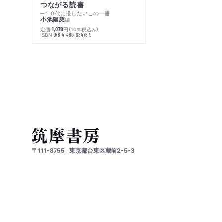
つながる読書
─１０代に推したいこの一冊
小池陽慈
編
定価:
円
（10％税込み）
1,078
ISBN:
978-4-480-68476-9
〒111-8755
東京都台東区蔵前2-5-3