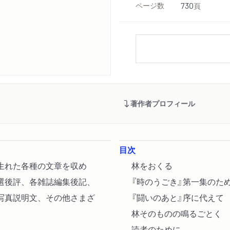
ページ数
730
頁
著作者プロフィール
目次
生れた各種の文章を収め
林をおくる
選後評、各雑誌編集後記、
『時のうごき』第一集のた
写真説明文、その他さまざ
『闘いのあと』序に代えて
林そのものの鳴るごとく
読者のために