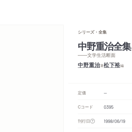
シリーズ・全集
中野重治全集
——文学生活断面
中野重治
松下裕
著
編
定価
--
Cコード
0395
刊行日
1998/06/19