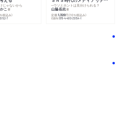
けじゃないから
─ウソとホントは見分けられる？
かこ
山脇岳志
著
著
0％税込み）
定価:
円
（10％税込み）
1,320
ISBN:
5152-7
978-4-480-25154-1
！