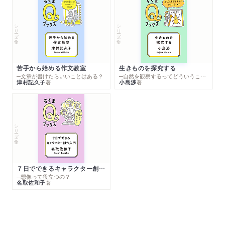
シリーズ・全集
シリーズ・全集
苦手から始める作文教室
生きものを探究する
─文章が書けたらいいことはある？
─自然を観察するってどういうこと？
津村記久子
小島渉
著
著
シリーズ・全集
７日でできるキャラクター創作入門
─想像って役立つの？
名取佐和子
著