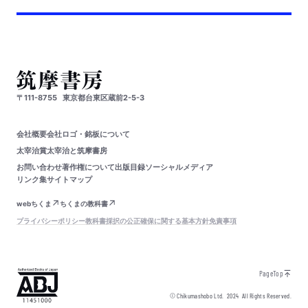
〒111-8755
東京都台東区蔵前2-5-3
会社概要
会社ロゴ・銘板について
太宰治賞
太宰治と筑摩書房
お問い合わせ
著作権について
出版目録
ソーシャルメディア
リンク集
サイトマップ
webちくま
ちくまの教科書
プライバシーポリシー
教科書採択の公正確保に関する基本方針
免責事項
PageTop
© Chikumashobo Ltd.
2024
All Rights Reserved.