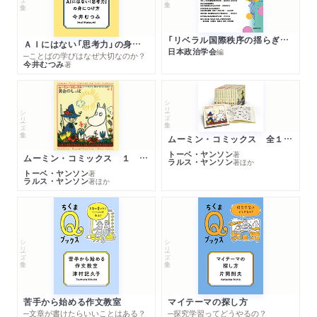
「リベラル国際秩序の揺らぎ」再考 年報政治学２０２６‐Ⅰ
ＡＩにはない「思考力」の身につけ方
日本政治学会
編
─ことばの学びはなぜ大切なのか？
今井むつみ
著
シリーズ・全集
シリーズ・全集
ムーミン・コミックス 全１４巻セット
トーベ・ヤンソン
著
ムーミン・コミックス １ 黄金のしっぽ
ラルス・ヤンソン
著
ほか
トーベ・ヤンソン
著
ラルス・ヤンソン
著
ほか
シリーズ・全集
シリーズ・全集
苦手から始める作文教室
マイテーマの探し方
─文章が書けたらいいことはある？
─探究学習ってどうやるの？