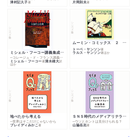
津村記久子
片岡則夫
著
著
シリーズ・全集
シリーズ・全集
ムーミン・コミックス ２ あこがれの遠い土地
トーベ・ヤンソン
著
ミシェル・フーコー講義集成１０ 主体性と真理
ラルス・ヤンソン
著
ほか
─コレージュ・ド・フランス講義１９８０－１９８１年度
ミシェル・フーコー
清水雄大
著
訳
ほか
シリーズ・全集
シリーズ・全集
地べたから考える
ＳＮＳ時代のメディアリテラシー
─世界はそこだけじゃないから
─ウソとホントは見分けられる？
ブレイディみかこ
山脇岳志
著
著