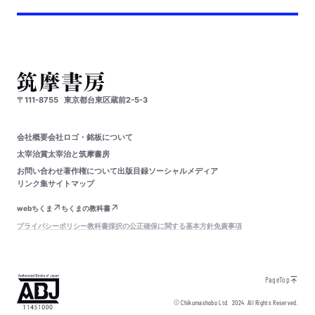
〒111-8755
東京都台東区蔵前2-5-3
会社概要
会社ロゴ・銘板について
太宰治賞
太宰治と筑摩書房
お問い合わせ
著作権について
出版目録
ソーシャルメディア
リンク集
サイトマップ
webちくま
ちくまの教科書
プライバシーポリシー
教科書採択の公正確保に関する基本方針
免責事項
PageTop
© Chikumashobo Ltd.
2024
All Rights Reserved.