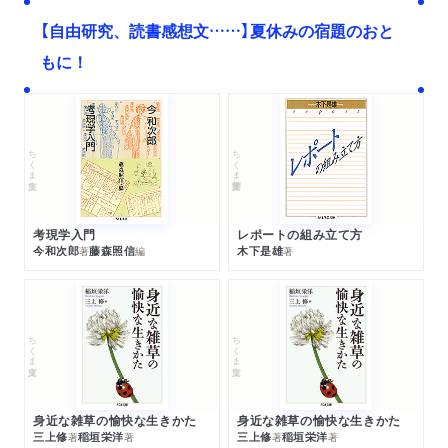
【自由研究、読書感想文……】夏休みの宿題のおと
もに！
ちくま文庫
ちくま学芸文庫
考現学入門
レポートの組み立て方
今和次郎
藤森照信
木下是雄
著
編
著
ちくま文庫
ちくま文庫
身近な雑草の愉快な生きかた
身近な雑草の愉快な生きかた
三上修
稲垣栄洋
三上修
稲垣栄洋
著
著
著
著