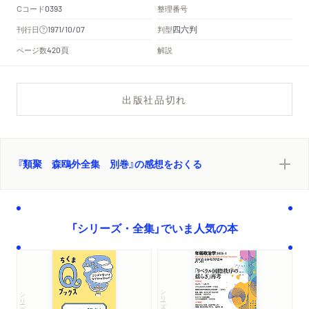
Cコード
整理番号
0393
四六判
刊行日
判型
1971/10/07
頁
ページ数
解説
420
出版社品切れ
『類聚 森鴎外全集 別巻』の感想をおくる
「シリーズ・全集」でいま人気の本
シリーズ・全集
シリーズ・全集