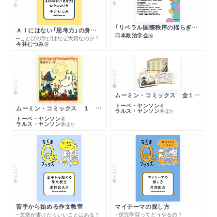
「リベラル国際秩序の揺らぎ」再考 年報政治学２０２６‐Ⅰ
ＡＩにはない「思考力」の身につけ方
日本政治学会
編
─ことばの学びはなぜ大切なのか？
今井むつみ
著
シリーズ・全集
シリーズ・全集
ムーミン・コミックス 全１４巻セット
トーベ・ヤンソン
著
ムーミン・コミックス １ 黄金のしっぽ
ラルス・ヤンソン
著
ほか
トーベ・ヤンソン
著
ラルス・ヤンソン
著
ほか
シリーズ・全集
シリーズ・全集
苦手から始める作文教室
マイテーマの探し方
─文章が書けたらいいことはある？
─探究学習ってどうやるの？