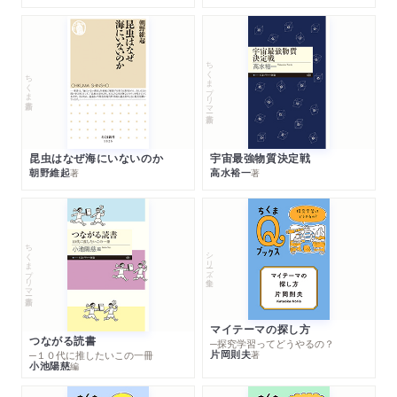
ちくまプリマー新書
ちくま新書
昆虫はなぜ海にいないのか
宇宙最強物質決定戦
朝野維起
高水裕一
著
著
ちくまプリマー新書
シリーズ・全集
マイテーマの探し方
つながる読書
─探究学習ってどうやるの？
片岡則夫
著
─１０代に推したいこの一冊
小池陽慈
編