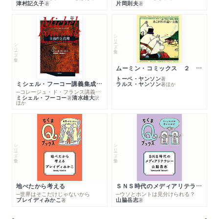
津村記久子
片岡則夫
著
著
シリーズ・全集
シリーズ・全集
ムーミン・コミックス ２ あこがれの遠い土地
トーベ・ヤンソン
著
ミシェル・フーコー講義集成１０ 主体性と真理
ラルス・ヤンソン
著
ほか
─コレージュ・ド・フランス講義１９８０－１９８１年度
ミシェル・フーコー
清水雄大
著
訳
ほか
シリーズ・全集
シリーズ・全集
地べたから考える
ＳＮＳ時代のメディアリテラシー
─世界はそこだけじゃないから
─ウソとホントは見分けられる？
ブレイディみかこ
山脇岳志
著
著