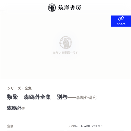
share
share
シリーズ・全集
類聚 森鴎外全集 別巻
——森鴎外研究
森鴎外
著
定価
ISBN
--
978-4-480-72109-9