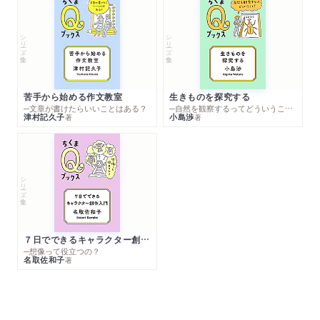
シリーズ・全集
シリーズ・全集
苦手から始める作文教室
生きものを探究する
─文章が書けたらいいことはある？
─自然を観察するってどういうこと？
津村記久子
小島渉
著
著
シリーズ・全集
７日でできるキャラクター創作入門
─想像って役立つの？
名取佐和子
著