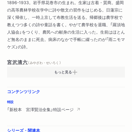
1896-1933。岩手県花巻市の生まれ。生家は古着・質商。盛岡
銀河鉄道の夜
の高等農林学校在学中に詩や散文の習作をはじめる。日蓮宗に
銀河鉄道の夜
深く帰依し、一時上京して布教生活を送る。帰郷後は農学校で
祭の晩
教えつつ多くの詩や童話を書く。やがて農学校を退職、「羅須地
紫紺染について
人協会」をつくり、農民への献身の生活に入った。生前はほとん
毒もみのすきな署長さん
ど無名のままに死去。病床のなかで手帳に綴ったのが「雨ニモマ
ポランの広場
ケズ」の詩。
税務署長の冒険
或る農学生の日誌
宮沢清六
なめとこ山の熊
（ みやざわ・せいろく ）
寓話 洞熊学校を卒業した三人
もっと見る
畑のへり
月夜のけだもの
コンテンツリンク
マリヴロンと少女
蛙のゴム靴
特設
まなづるとダアリヤ
「新校本 宮澤賢治全集」特設ページ
フランドン農学校の豚
一九三一年度極東ビヂテリアン大会見聞録
シリーズ・関連本