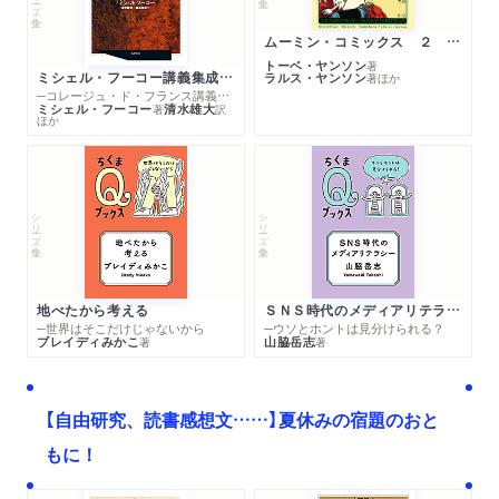
ムーミン・コミックス ２ あこがれの遠い土地
トーベ・ヤンソン
著
ミシェル・フーコー講義集成１０ 主体性と真理
ラルス・ヤンソン
著
ほか
─コレージュ・ド・フランス講義１９８０－１９８１年度
ミシェル・フーコー
清水雄大
著
訳
ほか
シリーズ・全集
シリーズ・全集
地べたから考える
ＳＮＳ時代のメディアリテラシー
─世界はそこだけじゃないから
─ウソとホントは見分けられる？
ブレイディみかこ
山脇岳志
著
著
【自由研究、読書感想文……】夏休みの宿題のおと
もに！