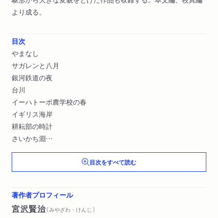
より成る。
目次
やまなし
サガレンと八月
銀河鉄道の夜
台川
イーハトーボ農学校の春
イギリス海岸
耕耘部の時計
さいかち淵
タネリはたしかにいちにち噛んでゐたやうだった
目次をすべて読む
黒ぶだう
車
氷と後光
著作者プロフィール
四又の百合
宮沢賢治
（ みやざわ・けんじ ）
虔十公園林