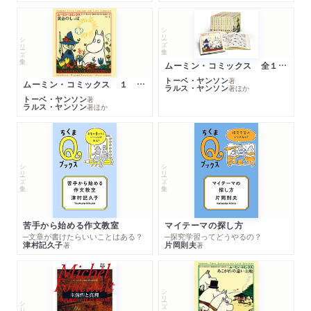
シリーズ・全集
シリーズ・全集
ムーミン・コミックス 全１４巻セット
トーベ・ヤンソン
著
ムーミン・コミックス １ 黄金のしっぽ
ラルス・ヤンソン
著
ほか
トーベ・ヤンソン
著
ラルス・ヤンソン
著
ほか
シリーズ・全集
シリーズ・全集
苦手から始める作文教室
マイテーマの探し方
─文章が書けたらいいことはある？
─探究学習ってどうやるの？
津村記久子
片岡則夫
著
著
シリーズ・全集
シリーズ・全集