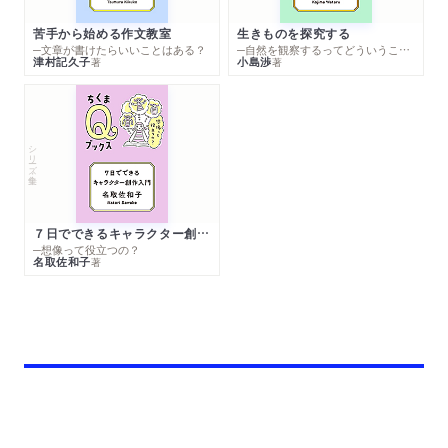
苦手から始める作文教室
生きものを探究する
─文章が書けたらいいことはある？
─自然を観察するってどういうこと？
津村記久子
小島渉
著
著
シリーズ・全集
７日でできるキャラクター創作入門
─想像って役立つの？
名取佐和子
著