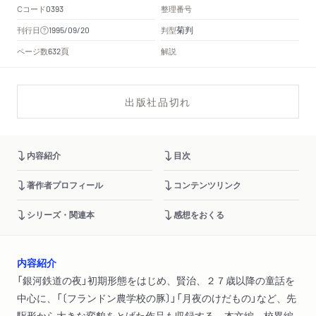
Cコード
整理番号
0393
菊判
刊行日
判型
1995/09/20
頁
ページ数
解説
632
出版社品切れ
内容紹介
目次
著作者プロフィール
コンテンツリンク
シリーズ・関連本
感想をおくる
内容紹介
「銀河鉄道の夜」初期形態をはじめ、賢治、２７歳以降の童話を
中心に、「〔フランドン農学校の豚〕」「月夜のけだもの」など、先
駆形から大きな変貌をとげた作品も収録する。本文編、校異編