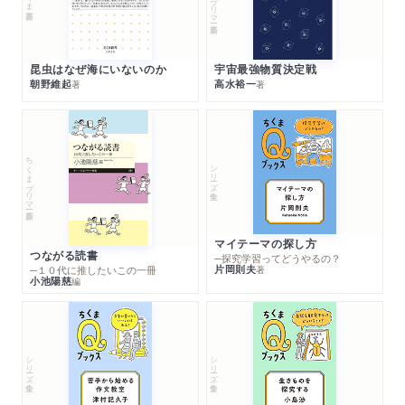
昆虫はなぜ海にいないのか
宇宙最強物質決定戦
朝野維起
高水裕一
著
著
ちくまプリマー新書
シリーズ・全集
マイテーマの探し方
つながる読書
─探究学習ってどうやるの？
片岡則夫
著
─１０代に推したいこの一冊
小池陽慈
編
シリーズ・全集
シリーズ・全集