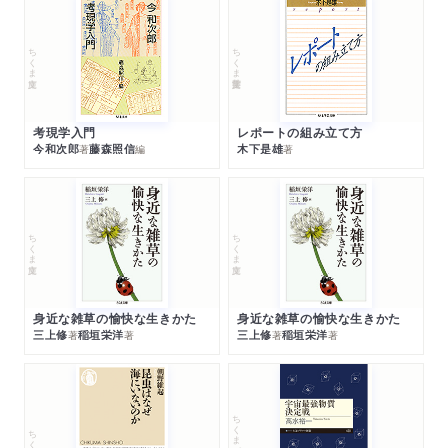
ちくま文庫
ちくま学芸文庫
考現学入門
レポートの組み立て方
今和次郎
藤森照信
木下是雄
著
編
著
ちくま文庫
ちくま文庫
身近な雑草の愉快な生きかた
身近な雑草の愉快な生きかた
三上修
稲垣栄洋
三上修
稲垣栄洋
著
著
著
著
ちくまプリマー新書
ちくま新書