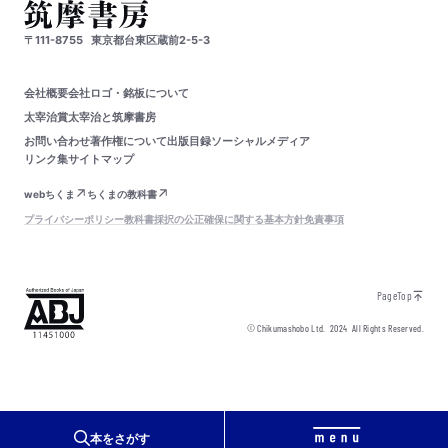
〒111-8755
東京都台東区蔵前2-5-3
会社概要
会社ロゴ・銘板について
太宰治賞
太宰治と筑摩書房
お問い合わせ
著作権について
出版目録
ソーシャルメディア
リンク集
サイトマップ
webちくま
ちくまの教科書
プライバシーポリシー
教科書採択の公正確保に関する基本方針
免責事項
PageTop
© Chikumashobo Ltd.
2024
All Rights Reserved.
本をさがす