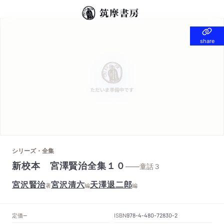
share
share
シリーズ・全集
新校本 宮澤賢治全集１０
——童話３
宮沢賢治
宮沢清六
天澤退二郎
著
編
編
定価
ISBN
--
978-4-480-72830-2