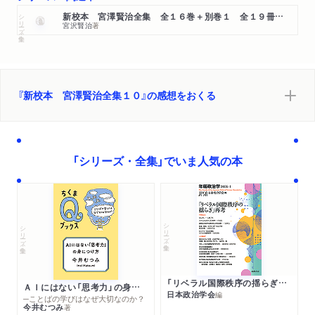
シリーズ・全集
新校本 宮澤賢治全集 全１６巻＋別巻１ 全１９冊セット
宮沢賢治
著
『新校本 宮澤賢治全集１０』の感想をおくる
「シリーズ・全集」でいま人気の本
シリーズ・全集
シリーズ・全集
「リベラル国際秩序の揺らぎ」再考 年報政治学２０２６‐Ⅰ
ＡＩにはない「思考力」の身につけ方
日本政治学会
編
─ことばの学びはなぜ大切なのか？
今井むつみ
著