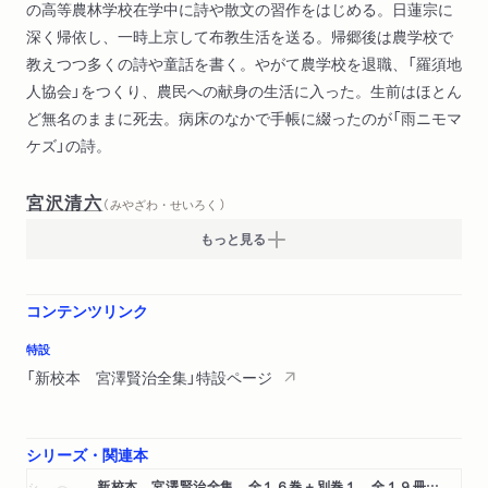
の高等農林学校在学中に詩や散文の習作をはじめる。日蓮宗に
深く帰依し、一時上京して布教生活を送る。帰郷後は農学校で
教えつつ多くの詩や童話を書く。やがて農学校を退職、「羅須地
人協会」をつくり、農民への献身の生活に入った。生前はほとん
ど無名のままに死去。病床のなかで手帳に綴ったのが「雨ニモマ
ケズ」の詩。
宮沢清六
（ みやざわ・せいろく ）
もっと見る
コンテンツリンク
特設
「新校本 宮澤賢治全集」特設ページ
シリーズ・関連本
新校本 宮澤賢治全集 全１６巻＋別巻１ 全１９冊セット