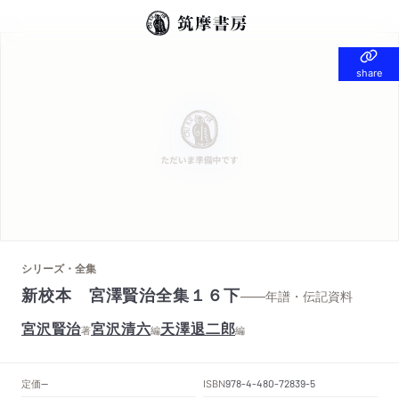
share
share
シリーズ・全集
新校本 宮澤賢治全集１６下
——年譜・伝記資料
宮沢賢治
宮沢清六
天澤退二郎
著
編
編
定価
ISBN
--
978-4-480-72839-5