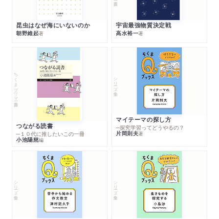
昆虫はなぜ海にいないのか
宇宙最強物質決定戦
朝野維起
高水裕一
著
著
ちくまプリマー新書
シリーズ・全集
マイテーマの探し方
つながる読書
─探究学習ってどうやるの？
片岡則夫
著
─１０代に推したいこの一冊
小池陽慈
編
シリーズ・全集
シリーズ・全集