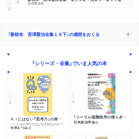
シリーズ・全集
宮沢賢治
著
『新校本 宮澤賢治全集１６下』の感想をおくる
「シリーズ・全集」でいま人気の本
シリーズ・全集
シリーズ・全集
「リベラル国際秩序の揺らぎ」再考 年報政治学２０２６‐Ⅰ
ＡＩにはない「思考力」の身につけ方
日本政治学会
編
─ことばの学びはなぜ大切なのか？
今井むつみ
著