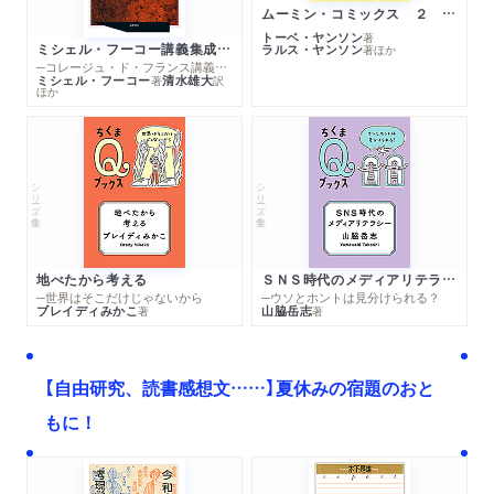
ムーミン・コミックス ２ あこがれの遠い土地
トーベ・ヤンソン
著
ミシェル・フーコー講義集成１０ 主体性と真理
ラルス・ヤンソン
著
ほか
─コレージュ・ド・フランス講義１９８０－１９８１年度
ミシェル・フーコー
清水雄大
著
訳
ほか
シリーズ・全集
シリーズ・全集
地べたから考える
ＳＮＳ時代のメディアリテラシー
─世界はそこだけじゃないから
─ウソとホントは見分けられる？
ブレイディみかこ
山脇岳志
著
著
【自由研究、読書感想文……】夏休みの宿題のおと
もに！