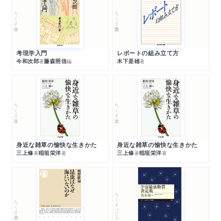
ちくま文庫
ちくま学芸文庫
考現学入門
レポートの組み立て方
今和次郎
藤森照信
木下是雄
著
編
著
ちくま文庫
ちくま文庫
身近な雑草の愉快な生きかた
身近な雑草の愉快な生きかた
三上修
稲垣栄洋
三上修
稲垣栄洋
著
著
著
著
ちくまプリマー新書
ちくま新書