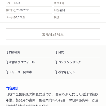
Cコード
整理番号
0395
菊判
刊行日
判型
2001/12/18
頁
ページ数
解説
1,024
出版社品切れ
内容紹介
目次
著作者プロフィール
コンテンツリンク
シリーズ・関連本
感想をおくる
内容紹介
旧校本全集以後の調査に基づき、面目を新たにした改訂増補版
年譜。新発見の書簡・集会案内等の補遺、学校関係資料・鉄道
関係時刻表等の新資料を収録。