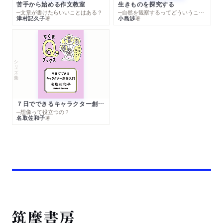
苦手から始める作文教室
生きものを探究する
─文章が書けたらいいことはある？
─自然を観察するってどういうこと？
津村記久子
小島渉
著
著
シリーズ・全集
７日でできるキャラクター創作入門
─想像って役立つの？
名取佐和子
著