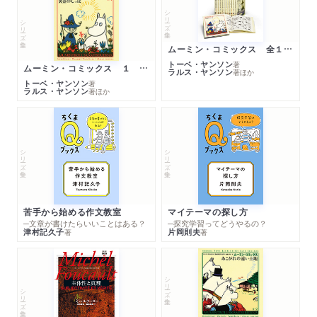
シリーズ・全集
シリーズ・全集
ムーミン・コミックス 全１４巻セット
トーベ・ヤンソン
著
ムーミン・コミックス １ 黄金のしっぽ
ラルス・ヤンソン
著
ほか
トーベ・ヤンソン
著
ラルス・ヤンソン
著
ほか
シリーズ・全集
シリーズ・全集
苦手から始める作文教室
マイテーマの探し方
─文章が書けたらいいことはある？
─探究学習ってどうやるの？
津村記久子
片岡則夫
著
著
シリーズ・全集
シリーズ・全集