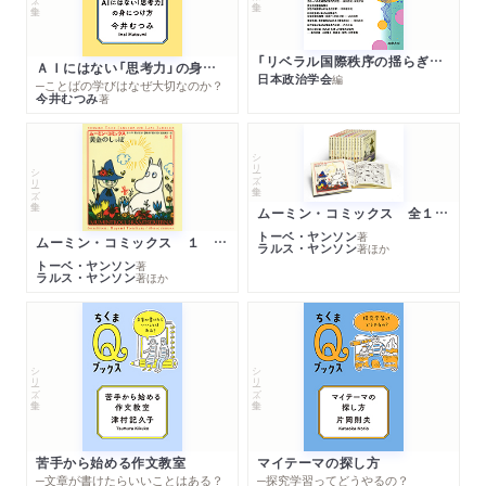
「リベラル国際秩序の揺らぎ」再考 年報政治学２０２６‐Ⅰ
ＡＩにはない「思考力」の身につけ方
日本政治学会
編
─ことばの学びはなぜ大切なのか？
今井むつみ
著
シリーズ・全集
シリーズ・全集
ムーミン・コミックス 全１４巻セット
トーベ・ヤンソン
著
ムーミン・コミックス １ 黄金のしっぽ
ラルス・ヤンソン
著
ほか
トーベ・ヤンソン
著
ラルス・ヤンソン
著
ほか
シリーズ・全集
シリーズ・全集
苦手から始める作文教室
マイテーマの探し方
─文章が書けたらいいことはある？
─探究学習ってどうやるの？