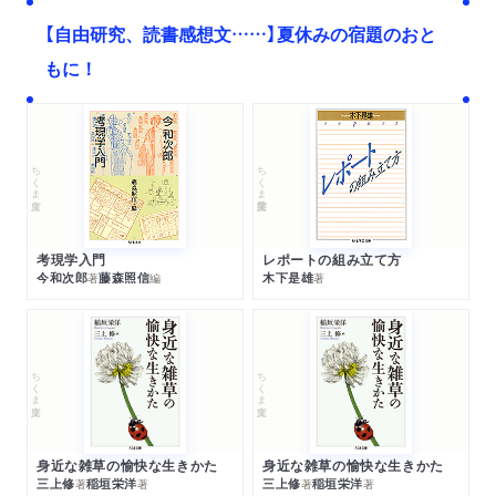
【自由研究、読書感想文……】夏休みの宿題のおと
もに！
ちくま文庫
ちくま学芸文庫
考現学入門
レポートの組み立て方
今和次郎
藤森照信
木下是雄
著
編
著
ちくま文庫
ちくま文庫
身近な雑草の愉快な生きかた
身近な雑草の愉快な生きかた
三上修
稲垣栄洋
三上修
稲垣栄洋
著
著
著
著