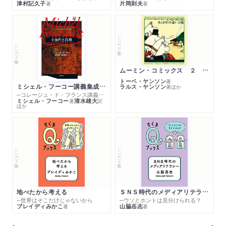
津村記久子
片岡則夫
著
著
シリーズ・全集
シリーズ・全集
ムーミン・コミックス ２ あこがれの遠い土地
トーベ・ヤンソン
著
ミシェル・フーコー講義集成１０ 主体性と真理
ラルス・ヤンソン
著
ほか
─コレージュ・ド・フランス講義１９８０－１９８１年度
ミシェル・フーコー
清水雄大
著
訳
ほか
シリーズ・全集
シリーズ・全集
地べたから考える
ＳＮＳ時代のメディアリテラシー
─世界はそこだけじゃないから
─ウソとホントは見分けられる？
ブレイディみかこ
山脇岳志
著
著