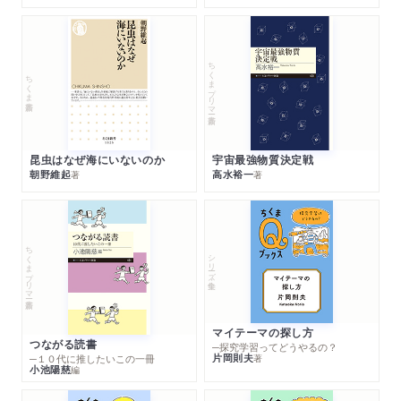
ちくまプリマー新書
ちくま新書
昆虫はなぜ海にいないのか
宇宙最強物質決定戦
朝野維起
高水裕一
著
著
ちくまプリマー新書
シリーズ・全集
マイテーマの探し方
つながる読書
─探究学習ってどうやるの？
片岡則夫
著
─１０代に推したいこの一冊
小池陽慈
編