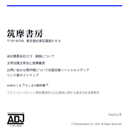
〒111-8755
東京都台東区蔵前2-5-3
会社概要
会社ロゴ・銘板について
太宰治賞
太宰治と筑摩書房
お問い合わせ
著作権について
出版目録
ソーシャルメディア
リンク集
サイトマップ
webちくま
ちくまの教科書
プライバシーポリシー
教科書採択の公正確保に関する基本方針
免責事項
PageTop
© Chikumashobo Ltd.
2024
All Rights Reserved.