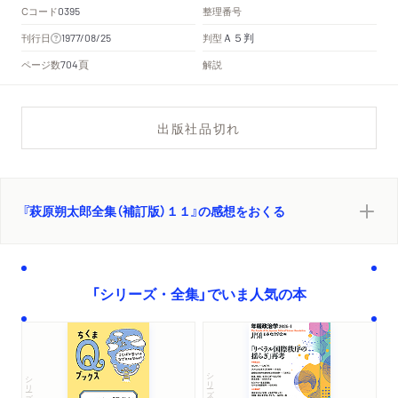
Cコード
整理番号
0395
Ａ５判
刊行日
判型
1977/08/25
頁
ページ数
解説
704
出版社品切れ
『萩原朔太郎全集（補訂版）１１』の感想をおくる
「シリーズ・全集」でいま人気の本
シリーズ・全集
シリーズ・全集