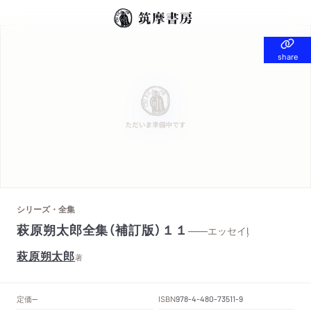
share
share
シリーズ・全集
萩原朔太郎全集（補訂版）１１
——エッセイ
萩原朔太郎
著
定価
ISBN
--
978-4-480-73511-9