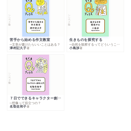
シリーズ・全集
シリーズ・全集
苦手から始める作文教室
生きものを探究する
─文章が書けたらいいことはある？
─自然を観察するってどういうこと？
津村記久子
小島渉
著
著
シリーズ・全集
７日でできるキャラクター創作入門
─想像って役立つの？
名取佐和子
著