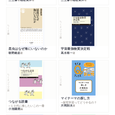
ちくまプリマー新書
ちくま新書
昆虫はなぜ海にいないのか
宇宙最強物質決定戦
朝野維起
高水裕一
著
著
ちくまプリマー新書
シリーズ・全集
マイテーマの探し方
つながる読書
─探究学習ってどうやるの？
片岡則夫
著
─１０代に推したいこの一冊
小池陽慈
編