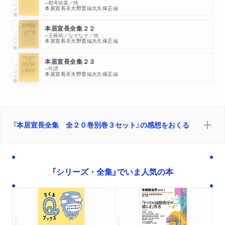
シリーズ・全集
─都考抜書／他
本居宣長
著
大野晋
編
大久保正
編
本居宣長全集２２
シリーズ・全集
─玉椿稿／なぞなぞ／他
本居宣長
著
大野晋
編
大久保正
編
本居宣長全集２３
シリーズ・全集
─年譜
本居宣長
著
大野晋
編
大久保正
編
『本居宣長全集 全２０巻別巻３セット』の感想をおくる
「シリーズ・全集」でいま人気の本
シリーズ・全集
シリーズ・全集