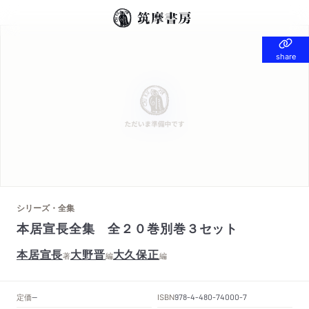
share
share
シリーズ・全集
本居宣長全集 全２０巻別巻３セット
本居宣長
大野晋
大久保正
著
編
編
定価
ISBN
--
978-4-480-74000-7