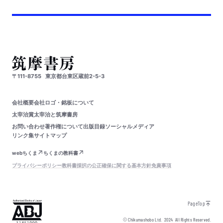
〒111-8755
東京都台東区蔵前2-5-3
会社概要
会社ロゴ・銘板について
太宰治賞
太宰治と筑摩書房
お問い合わせ
著作権について
出版目録
ソーシャルメディア
リンク集
サイトマップ
webちくま
ちくまの教科書
プライバシーポリシー
教科書採択の公正確保に関する基本方針
免責事項
PageTop
© Chikumashobo Ltd.
2024
All Rights Reserved.