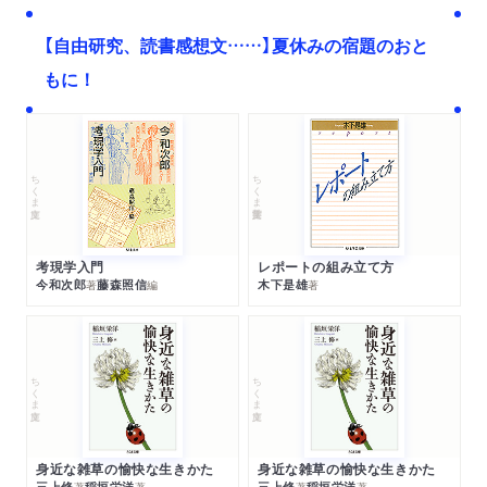
【自由研究、読書感想文……】夏休みの宿題のおと
もに！
ちくま文庫
ちくま学芸文庫
考現学入門
レポートの組み立て方
今和次郎
藤森照信
木下是雄
著
編
著
ちくま文庫
ちくま文庫
身近な雑草の愉快な生きかた
身近な雑草の愉快な生きかた
三上修
稲垣栄洋
三上修
稲垣栄洋
著
著
著
著