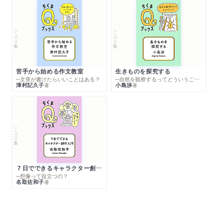
シリーズ・全集
シリーズ・全集
苦手から始める作文教室
生きものを探究する
─文章が書けたらいいことはある？
─自然を観察するってどういうこと？
津村記久子
小島渉
著
著
シリーズ・全集
７日でできるキャラクター創作入門
─想像って役立つの？
名取佐和子
著