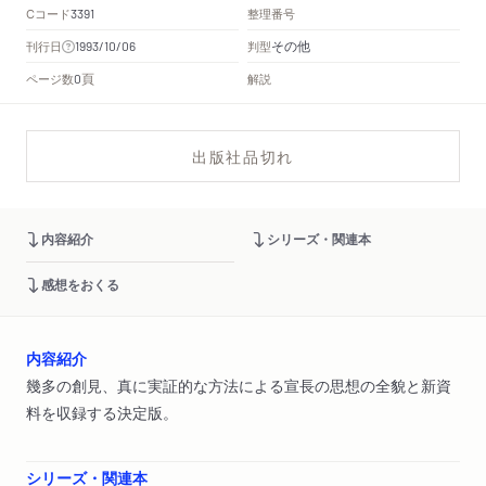
Cコード
整理番号
3391
その他
刊行日
判型
1993/10/06
頁
ページ数
解説
0
出版社品切れ
内容紹介
シリーズ・関連本
感想をおくる
内容紹介
幾多の創見、真に実証的な方法による宣長の思想の全貌と新資
料を収録する決定版。
シリーズ・関連本