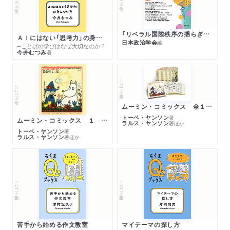
「リベラル国際秩序の揺らぎ」再考 年報政治学２０２６‐Ⅰ
ＡＩにはない「思考力」の身につけ方
日本政治学会
編
─ことばの学びはなぜ大切なのか？
今井むつみ
著
シリーズ・全集
シリーズ・全集
ムーミン・コミックス 全１４巻セット
トーベ・ヤンソン
著
ムーミン・コミックス １ 黄金のしっぽ
ラルス・ヤンソン
著
ほか
トーベ・ヤンソン
著
ラルス・ヤンソン
著
ほか
シリーズ・全集
シリーズ・全集
苦手から始める作文教室
マイテーマの探し方