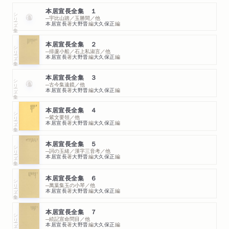
本居宣長全集 １
シリーズ・全集
─宇比山踏／玉勝間／他
本居宣長
著
大野晋
編
大久保正
編
本居宣長全集 ２
シリーズ・全集
─排蘆小船／石上私淑言／他
本居宣長
著
大野晋
編
大久保正
編
本居宣長全集 ３
シリーズ・全集
─古今集遠鏡／他
本居宣長
著
大野晋
編
大久保正
編
本居宣長全集 ４
シリーズ・全集
─紫文要領／他
本居宣長
著
大野晋
編
大久保正
編
本居宣長全集 ５
シリーズ・全集
─詞の玉緒／漢字三音考／他
本居宣長
著
大野晋
編
大久保正
編
本居宣長全集 ６
シリーズ・全集
─萬葉集玉の小琴／他
本居宣長
著
大野晋
編
大久保正
編
本居宣長全集 ７
シリーズ・全集
─続記宣命問目／他
本居宣長
著
大野晋
編
大久保正
編