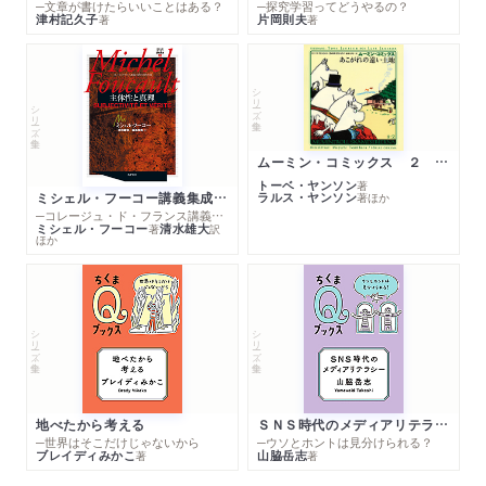
─文章が書けたらいいことはある？
─探究学習ってどうやるの？
津村記久子
片岡則夫
著
著
シリーズ・全集
シリーズ・全集
ムーミン・コミックス ２ あこがれの遠い土地
トーベ・ヤンソン
著
ミシェル・フーコー講義集成１０ 主体性と真理
ラルス・ヤンソン
著
ほか
─コレージュ・ド・フランス講義１９８０－１９８１年度
ミシェル・フーコー
清水雄大
著
訳
ほか
シリーズ・全集
シリーズ・全集
地べたから考える
ＳＮＳ時代のメディアリテラシー
─世界はそこだけじゃないから
─ウソとホントは見分けられる？
ブレイディみかこ
山脇岳志
著
著