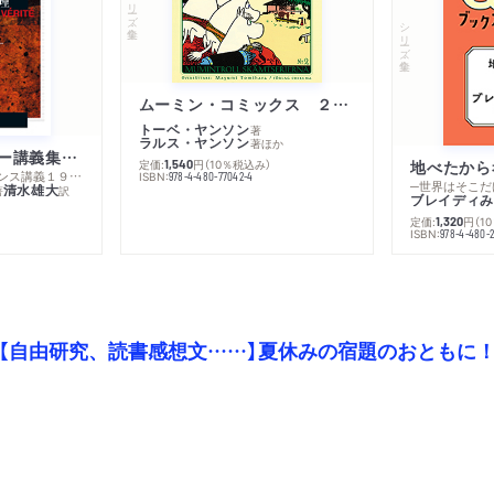
シリーズ・全集
シリーズ・全集
ムーミン・コミックス ２ あこがれの遠い土地
トーベ・ヤンソン
著
ラルス・ヤンソン
著
ほか
ミシェル・フーコー講義集成１０ 主体性と真理
定価:
円
（10％税込み）
地べたから
1,540
─コレージュ・ド・フランス講義１９８０－１９８１年度
ISBN:
978-4-480-77042-4
─世界はそこだ
清水雄大
著
訳
ブレイディみ
定価:
円
（1
1,320
）
ISBN:
978-4-480-2
【自由研究、読書感想文……】夏休みの宿題のおともに