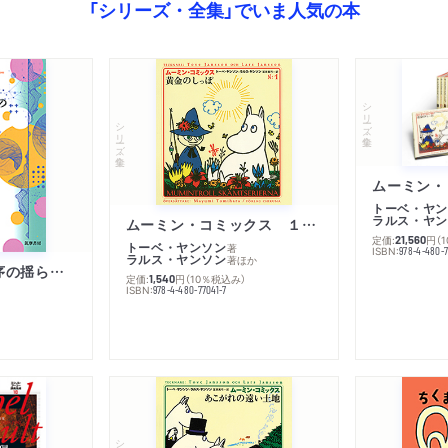
「シリーズ・全集」でいま人気の本
シリーズ・全集
シリーズ・全集
トーベ・ヤン
ラルス・ヤン
ムーミン・コミックス １ 黄金のしっぽ
定価:
円
（
21,560
トーベ・ヤンソン
著
ISBN:
978-4-480-
ラルス・ヤンソン
著
ほか
「リベラル国際秩序の揺らぎ」再考 年報政治学２０２６‐Ⅰ
定価:
円
（10％税込み）
1,540
ISBN:
978-4-480-77041-7