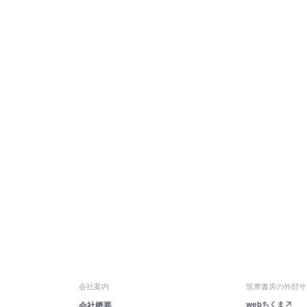
会社案内
筑摩書房の外部サ
webちくま
会社概要