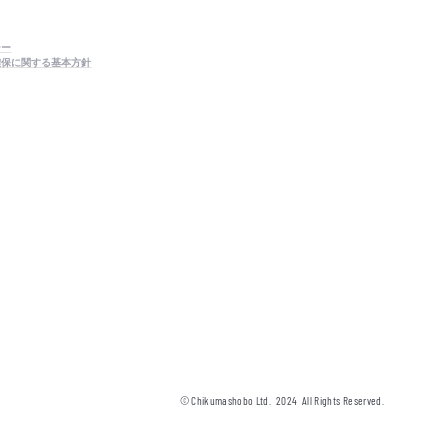
シー
確保に関する基本方針
© Chikumashobo Ltd.
2024
All Rights Reserved.