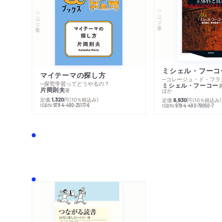
シリーズ・全集
シリーズ・全集
マイテーマの探し方
─探究学習ってどうやるの？
ミシェル・フーコー
片岡則夫
著
ほか
定価:
円
（10％税込み）
1,320
定価:
円
（10％税込み
6,930
ISBN:
978-4-480-25117-6
ISBN:
978-4-480-79050-7