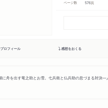
ページ数
576
頁
者プロフィール
感想をおくる
湖に舟を出す竜之助とお雪。七兵衛と仏兵助の息づまる対決―