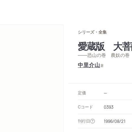
シリーズ・全集
愛蔵版 大菩
——恐山の巻 農奴の巻
中里介山
著
定価
--
Cコード
0393
刊行日
1996/08/21