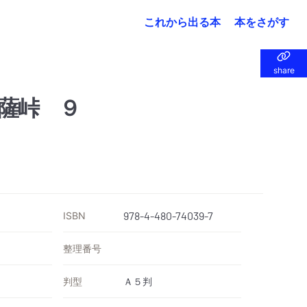
これから出る本
本をさがす
share
share
薩峠 ９
ISBN
978-4-480-74039-7
整理番号
判型
Ａ５判