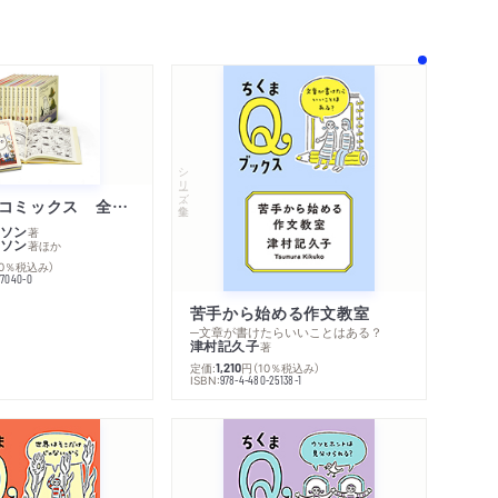
シリーズ・全集
ムーミン・コミックス 全１４巻セット
ソン
著
ソン
著
ほか
10％税込み）
内容紹介・目次
77040-0
著作者プロフィール
感想をおくる
苦手から始める作文教室
─文章が書けたらいいことはある？
津村記久子
著
定価:
円
（10％税込み）
1,210
ISBN:
978-4-480-25138-1