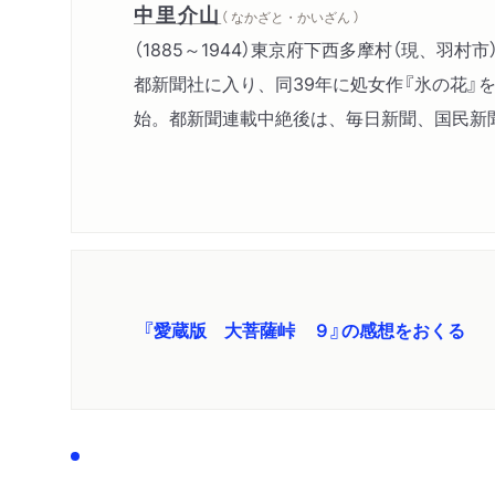
中里介山
（ なかざと・かいざん ）
（1885～1944）東京府下西多摩村（現、羽
都新聞社に入り、同39年に処女作『氷の花』を
始。都新聞連載中絶後は、毎日新聞、国民新聞
『愛蔵版 大菩薩峠 ９』の感想をおくる