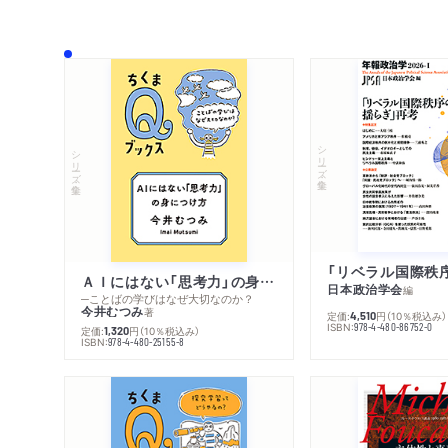
シリーズ・全集
シリーズ・全集
ＡＩにはない「思考力」の身につけ方
日本政治学会
編
─ことばの学びはなぜ大切なのか？
今井むつみ
著
定価:
円
（10％税込み）
4,510
ISBN:
978-4-480-86752-0
定価:
円
（10％税込み）
1,320
ISBN:
978-4-480-25155-8