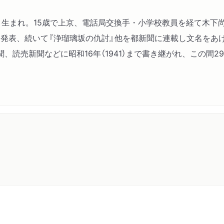
村市）生まれ。15歳で上京、電話局交換手・小学校教員を経て木下尚
発表、続いて『浄瑠璃坂の仇討』他を都新聞に連載し文名をあげた。
、読売新聞などに昭和16年（1941）まで書き継がれ、この間