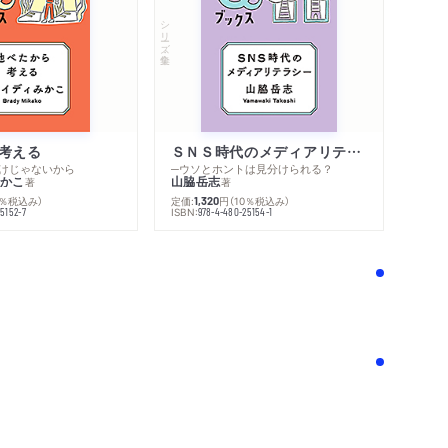
シリーズ・全集
考える
ＳＮＳ時代のメディアリテラシー
けじゃないから
─ウソとホントは見分けられる？
かこ
山脇岳志
著
著
0％税込み）
定価:
円
（10％税込み）
1,320
ISBN:
5152-7
978-4-480-25154-1
！