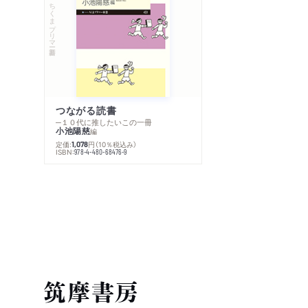
ちくまプリマー新書
つながる読書
─１０代に推したいこの一冊
小池陽慈
編
定価:
円
（10％税込み）
1,078
ISBN:
978-4-480-68476-9