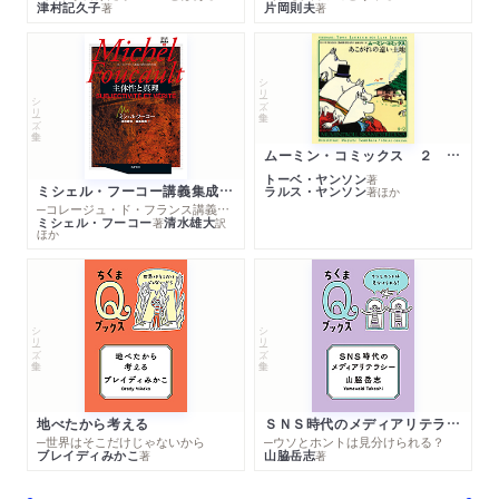
津村記久子
片岡則夫
著
著
シリーズ・全集
シリーズ・全集
ムーミン・コミックス ２ あこがれの遠い土地
トーベ・ヤンソン
著
ミシェル・フーコー講義集成１０ 主体性と真理
ラルス・ヤンソン
著
ほか
─コレージュ・ド・フランス講義１９８０－１９８１年度
ミシェル・フーコー
清水雄大
著
訳
ほか
シリーズ・全集
シリーズ・全集
地べたから考える
ＳＮＳ時代のメディアリテラシー
─世界はそこだけじゃないから
─ウソとホントは見分けられる？
ブレイディみかこ
山脇岳志
著
著