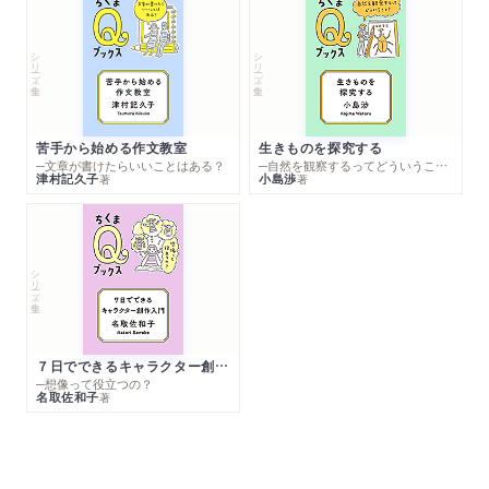
シリーズ・全集
シリーズ・全集
苦手から始める作文教室
生きものを探究する
─文章が書けたらいいことはある？
─自然を観察するってどういうこと？
津村記久子
小島渉
著
著
シリーズ・全集
７日でできるキャラクター創作入門
─想像って役立つの？
名取佐和子
著