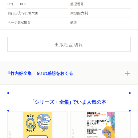
Cコード
整理番号
0000
四六判
刊行日
判型
1981/07/20
頁
ページ数
解説
430
出版社品切れ
『竹内好全集 ９』の感想をおくる
「シリーズ・全集」でいま人気の本
シリーズ・全集
シリーズ・全集