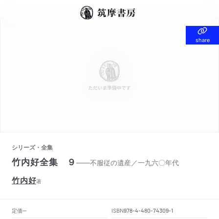
share
share
シリーズ・全集
竹内好全集 ９
——不服従の遺産／一九六〇年代
竹内好
著
定価
ISBN
--
978-4-480-74309-1