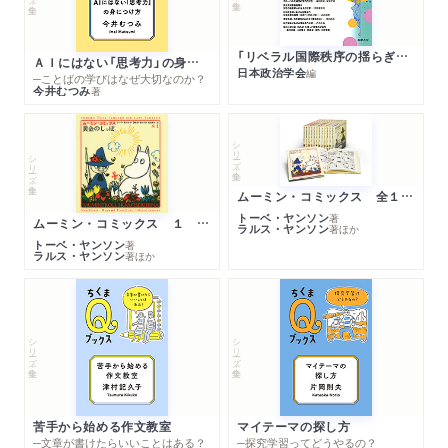
「リベラル国際秩序の揺らぎ」再考 年報政治学２０２６‐Ⅰ
ＡＩにはない「思考力」の身につけ方
日本政治学会
編
─ことばの学びはなぜ大切なのか？
今井むつみ
著
シリーズ・全集
シリーズ・全集
ムーミン・コミックス 全１４巻セット
トーベ・ヤンソン
著
ムーミン・コミックス １ 黄金のしっぽ
ラルス・ヤンソン
著
ほか
トーベ・ヤンソン
著
ラルス・ヤンソン
著
ほか
シリーズ・全集
シリーズ・全集
苦手から始める作文教室
マイテーマの探し方
─文章が書けたらいいことはある？
─探究学習ってどうやるの？