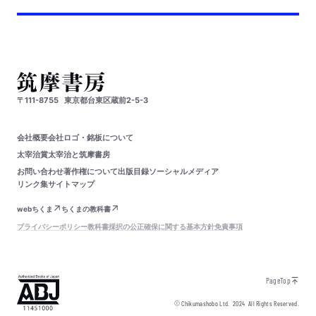
〒111-8755
東京都台東区蔵前2-5-3
会社概要
会社ロゴ・銘板について
太宰治賞
太宰治と筑摩書房
お問い合わせ
著作権について
出版目録
ソーシャルメディア
リンク集
サイトマップ
webちくま
ちくまの教科書
プライバシーポリシー
教科書採択の公正確保に関する基本方針
免責事項
PageTop
© Chikumashobo Ltd.
2024
All Rights Reserved.