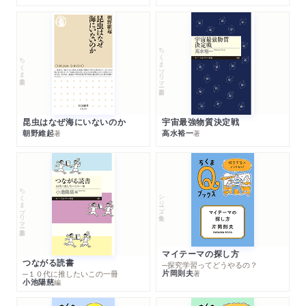
ちくまプリマー新書
ちくま新書
昆虫はなぜ海にいないのか
宇宙最強物質決定戦
朝野維起
高水裕一
著
著
ちくまプリマー新書
シリーズ・全集
マイテーマの探し方
つながる読書
─探究学習ってどうやるの？
片岡則夫
著
─１０代に推したいこの一冊
小池陽慈
編