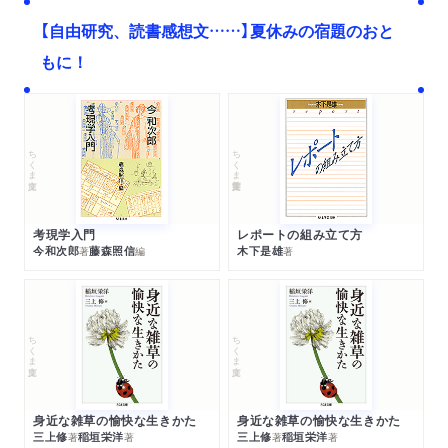
【自由研究、読書感想文……】夏休みの宿題のおと
もに！
ちくま文庫
ちくま学芸文庫
考現学入門
レポートの組み立て方
今和次郎
藤森照信
木下是雄
著
編
著
ちくま文庫
ちくま文庫
身近な雑草の愉快な生きかた
身近な雑草の愉快な生きかた
三上修
稲垣栄洋
三上修
稲垣栄洋
著
著
著
著