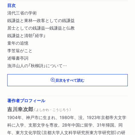
目次
清代三省の学術
銭謙益と東林―政客としての銭謙益
居士としての銭謙益―銭謙益と仏教
銭謙益と清朝「経学」
童年の追憶
李笠翁がこと
述曝書亭詞
漁洋山人の「秋柳詩」について
査初白
目次をすべて読む
「四庫全書」について〔ほか〕
著作者プロフィール
吉川幸次郎
（ よしかわ・こうじろう ）
1904年、神戸市に生まれ、1980年、没。1923年京都帝大文学
科に入学、支那文学を専攻。28年中国に留学、31年帰国。同
年、東方文化学院（京都大学人文科学研究所東方学研究部）の研