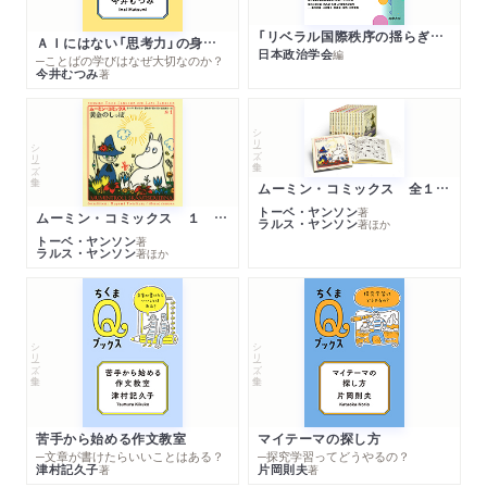
「リベラル国際秩序の揺らぎ」再考 年報政治学２０２６‐Ⅰ
ＡＩにはない「思考力」の身につけ方
日本政治学会
編
─ことばの学びはなぜ大切なのか？
今井むつみ
著
シリーズ・全集
シリーズ・全集
ムーミン・コミックス 全１４巻セット
トーベ・ヤンソン
著
ムーミン・コミックス １ 黄金のしっぽ
ラルス・ヤンソン
著
ほか
トーベ・ヤンソン
著
ラルス・ヤンソン
著
ほか
シリーズ・全集
シリーズ・全集
苦手から始める作文教室
マイテーマの探し方
─文章が書けたらいいことはある？
─探究学習ってどうやるの？
津村記久子
片岡則夫
著
著