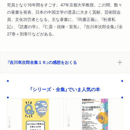
究員となり16年間をすごす。47年京都大学教授。この間、数々
の著書を発表、日本の中国文学の普及に大きく貢献、芸術院会
員、文化功労者となる。主な著書に、『尚書正義』、『杜甫私
記』、『読書の学』、『仁斎・徂徠・宣長』、『吉川幸次郎全集』（全
27巻＋別巻1）などがある。
『吉川幸次郎全集１６』の感想をおくる
「シリーズ・全集」でいま人気の本
シリーズ・全集
シリーズ・全集