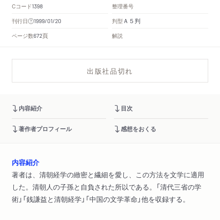
Cコード
整理番号
1398
Ａ５判
刊行日
判型
1999/01/20
頁
ページ数
解説
672
出版社品切れ
内容紹介
目次
著作者プロフィール
感想をおくる
内容紹介
著者は、清朝経学の緻密と繊細を愛し、この方法を文学に適用
した。清朝人の子孫と自負された所以である。「清代三省の学
術」「銭謙益と清朝経学」「中国の文学革命」他を収録する。