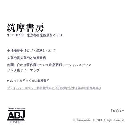
〒111-8755
東京都台東区蔵前2-5-3
会社概要
会社ロゴ・銘板について
太宰治賞
太宰治と筑摩書房
お問い合わせ
著作権について
出版目録
ソーシャルメディア
リンク集
サイトマップ
webちくま
ちくまの教科書
プライバシーポリシー
教科書採択の公正確保に関する基本方針
免責事項
PageTop
© Chikumashobo Ltd.
2024
All Rights Reserved.