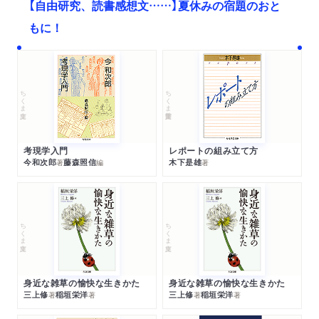
【自由研究、読書感想文……】夏休みの宿題のおと
もに！
ちくま文庫
ちくま学芸文庫
考現学入門
レポートの組み立て方
今和次郎
藤森照信
木下是雄
著
編
著
ちくま文庫
ちくま文庫
身近な雑草の愉快な生きかた
身近な雑草の愉快な生きかた
三上修
稲垣栄洋
三上修
稲垣栄洋
著
著
著
著