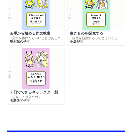
シリーズ・全集
シリーズ・全集
苦手から始める作文教室
生きものを探究する
─文章が書けたらいいことはある？
─自然を観察するってどういうこと？
津村記久子
小島渉
著
著
シリーズ・全集
７日でできるキャラクター創作入門
─想像って役立つの？
名取佐和子
著