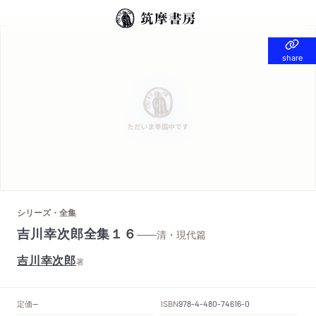
share
share
シリーズ・全集
吉川幸次郎全集１６
——清・現代篇
吉川幸次郎
著
定価
ISBN
--
978-4-480-74616-0