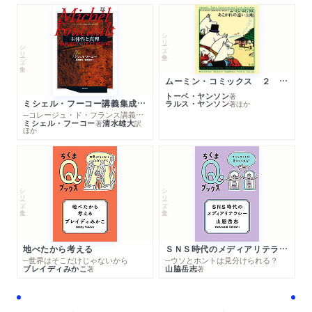
シリーズ・全集
シリーズ・全集
ムーミン・コミックス ２ あこがれの遠い土地
トーベ・ヤンソン
著
ミシェル・フーコー講義集成１０ 主体性と真理
ラルス・ヤンソン
著
ほか
─コレージュ・ド・フランス講義１９８０－１９８１年度
ミシェル・フーコー
清水雄大
著
訳
ほか
シリーズ・全集
シリーズ・全集
地べたから考える
ＳＮＳ時代のメディアリテラシー
─世界はそこだけじゃないから
─ウソとホントは見分けられる？
ブレイディみかこ
山脇岳志
著
著