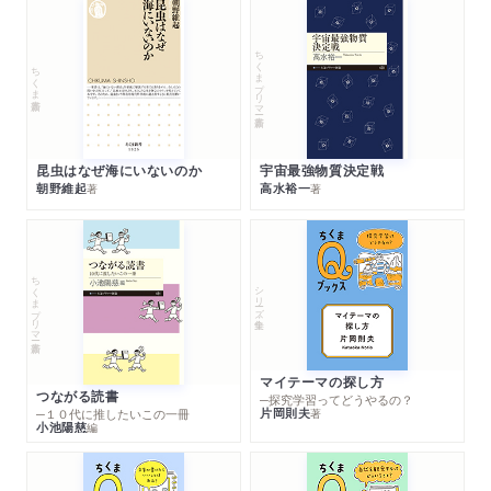
ちくまプリマー新書
ちくま新書
昆虫はなぜ海にいないのか
宇宙最強物質決定戦
朝野維起
高水裕一
著
著
ちくまプリマー新書
シリーズ・全集
マイテーマの探し方
つながる読書
─探究学習ってどうやるの？
片岡則夫
著
─１０代に推したいこの一冊
小池陽慈
編