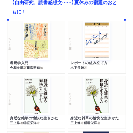
【自由研究、読書感想文……】夏休みの宿題のおと
もに！
ちくま文庫
ちくま学芸文庫
考現学入門
レポートの組み立て方
今和次郎
藤森照信
木下是雄
著
編
著
ちくま文庫
ちくま文庫
身近な雑草の愉快な生きかた
身近な雑草の愉快な生きかた
三上修
稲垣栄洋
三上修
稲垣栄洋
著
著
著
著