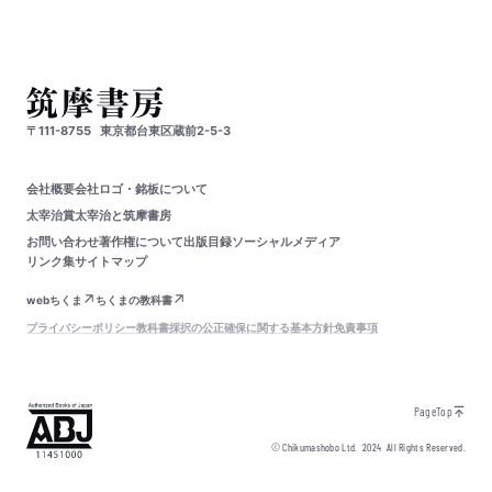
〒111-8755
東京都台東区蔵前2-5-3
会社概要
会社ロゴ・銘板について
太宰治賞
太宰治と筑摩書房
お問い合わせ
著作権について
出版目録
ソーシャルメディア
リンク集
サイトマップ
webちくま
ちくまの教科書
プライバシーポリシー
教科書採択の公正確保に関する基本方針
免責事項
PageTop
© Chikumashobo Ltd.
2024
All Rights Reserved.