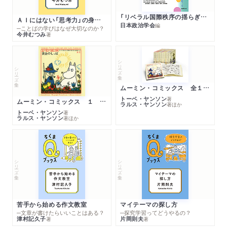
「リベラル国際秩序の揺らぎ」再考 年報政治学２０２６‐Ⅰ
ＡＩにはない「思考力」の身につけ方
日本政治学会
編
─ことばの学びはなぜ大切なのか？
今井むつみ
著
シリーズ・全集
シリーズ・全集
ムーミン・コミックス 全１４巻セット
トーベ・ヤンソン
著
ムーミン・コミックス １ 黄金のしっぽ
ラルス・ヤンソン
著
ほか
トーベ・ヤンソン
著
ラルス・ヤンソン
著
ほか
シリーズ・全集
シリーズ・全集
苦手から始める作文教室
マイテーマの探し方
─文章が書けたらいいことはある？
─探究学習ってどうやるの？
津村記久子
片岡則夫
著
著