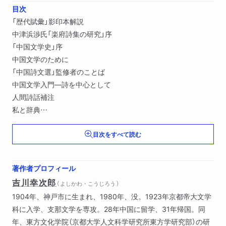
目次
「歴代賦彙」影印本解説
中津浜渉氏「楽府詩集の研究」序
「中国文学史」序
中国文学のために
「中国詩文選」監修者のことば
中国文学入門―詩を中心として
人間詩話補注
私と辞典
儒学における物と心
目次をすべて読む
好奇と速断〔ほか〕
著作者プロフィール
吉川幸次郎
（ よしかわ・こうじろう ）
1904年、神戸市に生まれ、1980年、没。1923年京都帝大文学
科に入学、支那文学を専攻。28年中国に留学、31年帰国。同
年、東方文化学院（京都大学人文科学研究所東方学研究部）の研