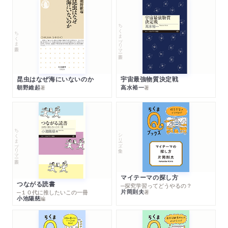
ちくまプリマー新書
ちくま新書
昆虫はなぜ海にいないのか
宇宙最強物質決定戦
朝野維起
高水裕一
著
著
ちくまプリマー新書
シリーズ・全集
マイテーマの探し方
つながる読書
─探究学習ってどうやるの？
片岡則夫
著
─１０代に推したいこの一冊
小池陽慈
編