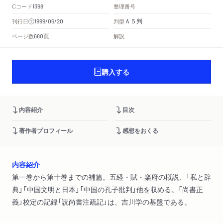
Cコード
整理番号
1398
Ａ５判
刊行日
判型
1999/06/20
頁
ページ数
解説
680
購入する
内容紹介
目次
著作者プロフィール
感想をおくる
内容紹介
第一巻から第十巻までの補篇。五経・賦・楽府の概説、「私と辞
典」「中国文明と日本」「中国の孔子批判」他を収める。「尚書正
義」校定の記録「読尚書注疏記」は、吉川学の基盤である。