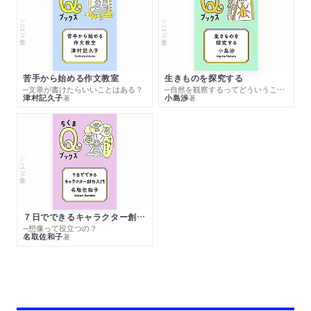
シリーズ・全集
シリーズ・全集
苦手から始める作文教室
生きものを探究する
─文章が書けたらいいことはある？
─自然を観察するってどういうこと？
津村記久子
小島渉
著
著
シリーズ・全集
７日でできるキャラクター創作入門
─想像って役立つの？
名取佐和子
著