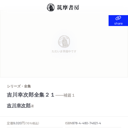
share
share
シリーズ・全集
吉川幸次郎全集２１
——補篇１
吉川幸次郎
著
円
定価
ISBN
9,020
（10％税込）
978-4-480-74621-4