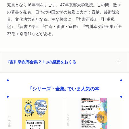
究員となり16年間をすごす。47年京都大学教授。この間、数々
の著書を発表、日本の中国文学の普及に大きく貢献、芸術院会
員、文化功労者となる。主な著書に、『尚書正義』、『杜甫私
記』、『読書の学』、『仁斎・徂徠・宣長』、『吉川幸次郎全集』（全
27巻＋別巻1）などがある。
『吉川幸次郎全集２１』の感想をおくる
「シリーズ・全集」でいま人気の本
シリーズ・全集
シリーズ・全集