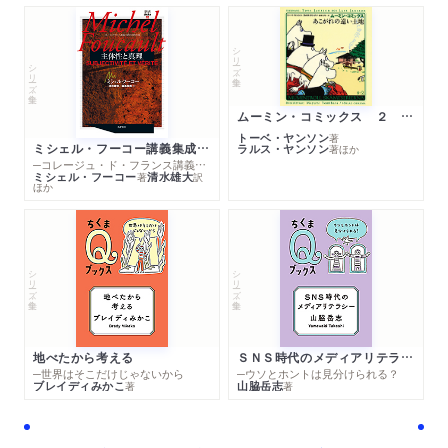
シリーズ・全集
シリーズ・全集
ムーミン・コミックス ２ あこがれの遠い土地
トーベ・ヤンソン
著
ミシェル・フーコー講義集成１０ 主体性と真理
ラルス・ヤンソン
著
ほか
─コレージュ・ド・フランス講義１９８０－１９８１年度
ミシェル・フーコー
清水雄大
著
訳
ほか
シリーズ・全集
シリーズ・全集
地べたから考える
ＳＮＳ時代のメディアリテラシー
─世界はそこだけじゃないから
─ウソとホントは見分けられる？
ブレイディみかこ
山脇岳志
著
著