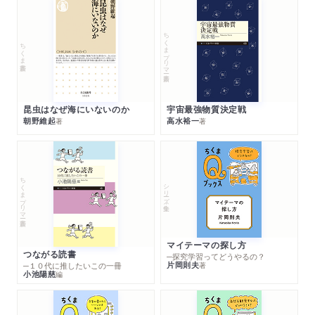
ちくまプリマー新書
ちくま新書
昆虫はなぜ海にいないのか
宇宙最強物質決定戦
朝野維起
高水裕一
著
著
ちくまプリマー新書
シリーズ・全集
マイテーマの探し方
つながる読書
─探究学習ってどうやるの？
片岡則夫
著
─１０代に推したいこの一冊
小池陽慈
編