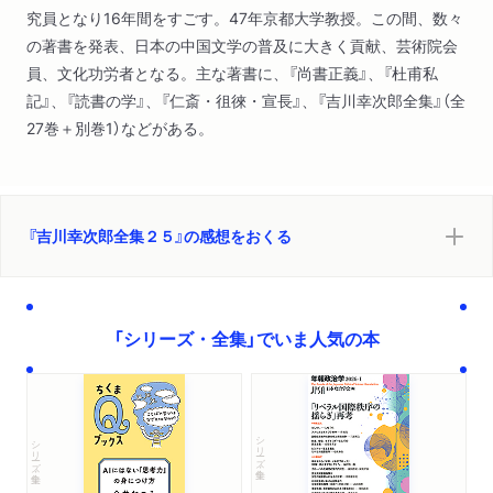
究員となり16年間をすごす。47年京都大学教授。この間、数々
の著書を発表、日本の中国文学の普及に大きく貢献、芸術院会
員、文化功労者となる。主な著書に、『尚書正義』、『杜甫私
記』、『読書の学』、『仁斎・徂徠・宣長』、『吉川幸次郎全集』（全
27巻＋別巻1）などがある。
『吉川幸次郎全集２５』の感想をおくる
「シリーズ・全集」でいま人気の本
シリーズ・全集
シリーズ・全集