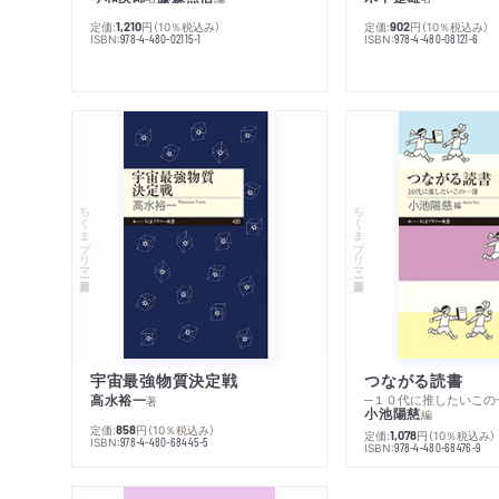
定価:
円
（10％税込み）
定価:
円
（10％税込み）
1,210
902
ISBN:
ISBN:
978-4-480-02115-1
978-4-480-08121-6
ちくまプリマー新書
ちくまプリマー新書
宇宙最強物質決定戦
つながる読書
高水裕一
─１０代に推したいこの
著
小池陽慈
編
定価:
円
（10％税込み）
858
定価:
円
（10％税込み）
1,078
ISBN:
978-4-480-68445-5
ISBN:
978-4-480-68476-9