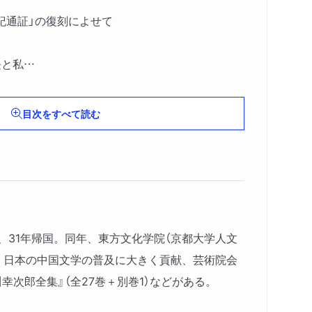
紀通証」の復刻によせて
長と私
をしる」補考
ほか〕
目次をすべて読む
学、31年帰国。同年、東方文化学院（京都大学人文
、日本の中国文学の普及に大きく貢献、芸術院会
幸次郎全集』（全27巻＋別巻1）などがある。