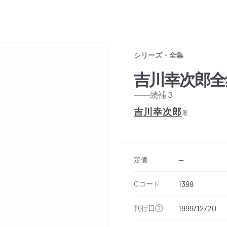
シリーズ・全集
吉川幸次郎全
——続補３
吉川幸次郎
著
定価
--
Cコード
1398
刊行日
1999/12/20