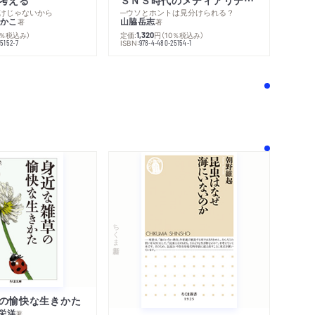
けじゃないから
─ウソとホントは見分けられる？
かこ
山脇岳志
著
著
0％税込み）
定価:
円
（10％税込み）
1,320
ISBN:
5152-7
978-4-480-25154-1
！
ちくま新書
の愉快な生きかた
栄洋
著