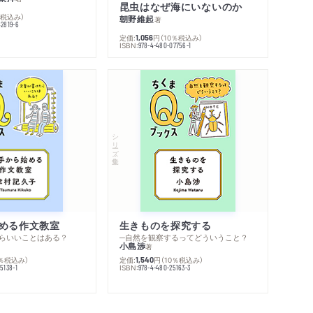
昆虫はなぜ海にいないのか
％税込み）
朝野維起
著
42819-6
定価:
円
（10％税込み）
1,056
ISBN:
978-4-480-07756-1
シリーズ・全集
める作文教室
生きものを探究する
らいいことはある？
─自然を観察するってどういうこと？
小島渉
著
0％税込み）
定価:
円
（10％税込み）
1,540
ISBN:
5138-1
978-4-480-25163-3