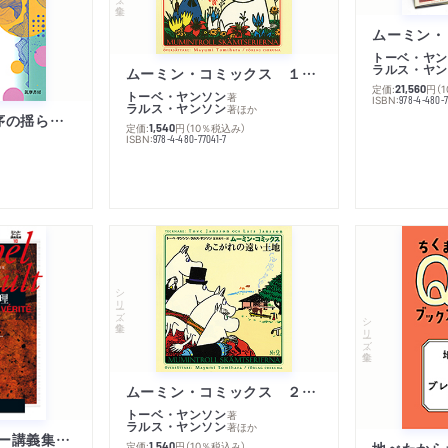
トーベ・ヤン
ラルス・ヤン
ムーミン・コミックス １ 黄金のしっぽ
定価:
円
（
21,560
トーベ・ヤンソン
著
ISBN:
978-4-480-
ラルス・ヤンソン
著
ほか
「リベラル国際秩序の揺らぎ」再考 年報政治学２０２６‐Ⅰ
定価:
円
（10％税込み）
1,540
ISBN:
978-4-480-77041-7
シリーズ・全集
シリーズ・全集
ムーミン・コミックス ２ あこがれの遠い土地
トーベ・ヤンソン
著
ラルス・ヤンソン
著
ほか
ミシェル・フーコー講義集成１０ 主体性と真理
定価:
円
（10％税込み）
地べたから
1,540