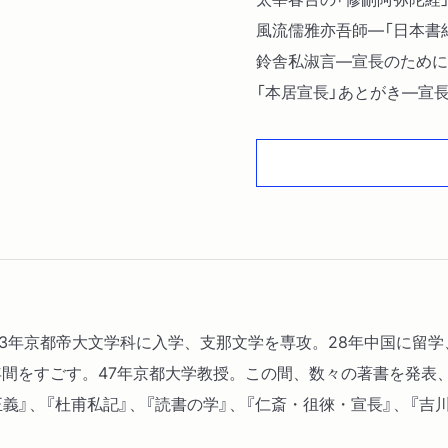
風流儒雅亦吾師―「日本書
鈴舎私淑言―宣長のために
「本居宣長」あとがき―宣
文弱の価値―「物のあはれ
海保元備「漁村文話」解説〔
1923年京都帝大文学科に入学、支那文学を専攻。28年中国に留
年間をすごす。47年京都大学教授。この間、数々の著書を発表
』、『杜甫私記』、『読書の学』、『仁斎・徂徠・宣長』、『吉川