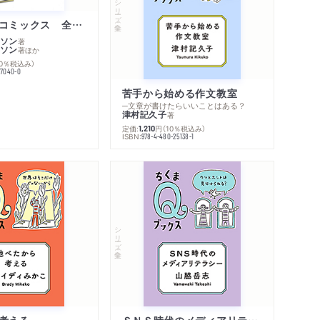
シリーズ・全集
ムーミン・コミックス 全１４巻セット
ソン
著
ソン
著
ほか
10％税込み）
77040-0
苦手から始める作文教室
─文章が書けたらいいことはある？
津村記久子
著
定価:
円
（10％税込み）
1,210
ISBN:
978-4-480-25138-1
内容紹介・目次
著作者プロフィール
感想をおくる
シリーズ・全集
考える
ＳＮＳ時代のメディアリテラシー