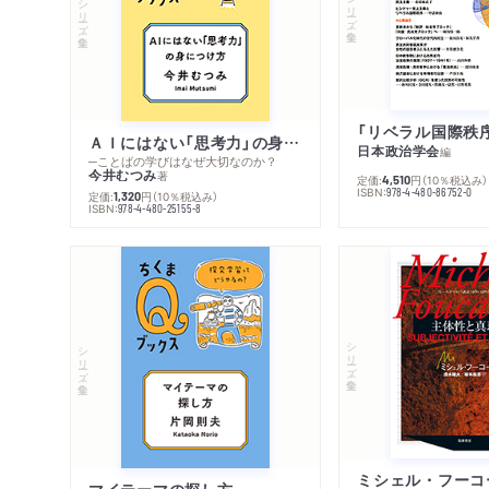
シリーズ・全集
シリーズ・全集
ＡＩにはない「思考力」の身につけ方
日本政治学会
編
─ことばの学びはなぜ大切なのか？
今井むつみ
著
定価:
円
（10％税込み）
4,510
ISBN:
978-4-480-86752-0
定価:
円
（10％税込み）
1,320
ISBN:
978-4-480-25155-8
シリーズ・全集
シリーズ・全集
マイテーマの探し方