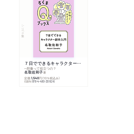
シリーズ・全集
７日でできるキャラクター創作入門
─想像って役立つの？
名取佐和子
著
定価:
円
（10％税込み）
1,540
ISBN:
978-4-480-25162-6