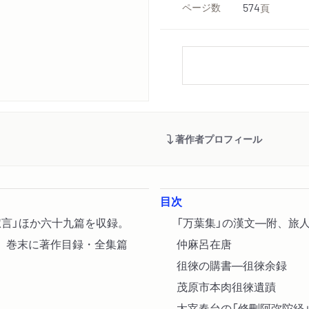
ページ数
574
頁
著作者プロフィール
目次
淑言」ほか六十九篇を収録。
「万葉集」の漢文―附、旅
、巻末に著作目録・全集篇
仲麻呂在唐
徂徠の購書―徂徠余録
茂原市本肉徂徠遺蹟
太宰春台の「修刪阿弥陀経