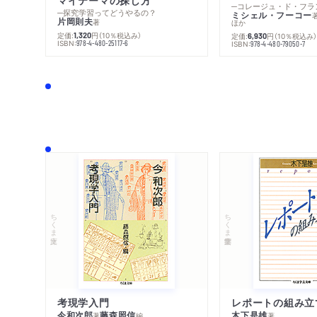
─探究学習ってどうやるの？
ミシェル・フーコー
片岡則夫
著
ほか
定価:
円
（10％税込み）
1,320
定価:
円
（10％税込み
6,930
ISBN:
978-4-480-25117-6
ISBN:
978-4-480-79050-7
ちくま文庫
ちくま学芸文庫
考現学入門
レポートの組み立
今和次郎
藤森照信
木下是雄
著
編
著