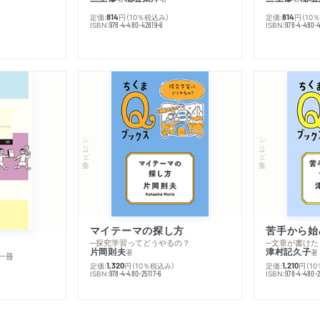
定価:
円
（10％税込み）
定価:
円
（10
814
814
ISBN:
ISBN:
978-4-480-42819-6
978-4-480-
シリーズ・全集
シリーズ・全集
マイテーマの探し方
苦手から始
─探究学習ってどうやるの？
─文章が書けた
片岡則夫
津村記久子
著
著
一冊
定価:
円
（10％税込み）
定価:
円
（1
1,320
1,210
ISBN:
ISBN:
978-4-480-25117-6
978-4-480-2