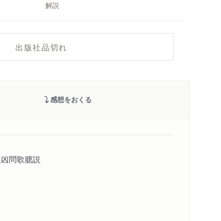
解説
出版社品切れ
感想をおくる
人凶問歌臆説
」