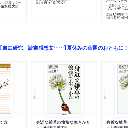
─コレージュ・ド・フランス講義１９８０－１９８１年度
ISBN:
978-4-480-77042-4
─世界はそこだ
清水雄大
著
訳
ブレイディみ
定価:
円
（1
1,320
）
ISBN:
978-4-480-2
【自由研究、読書感想文……】夏休みの宿題のおともに
ちくま文庫
ちくま文庫
て方
身近な雑草の愉快な生きかた
身近な雑草
三上修
稲垣栄洋
三上修
稲垣
著
著
著