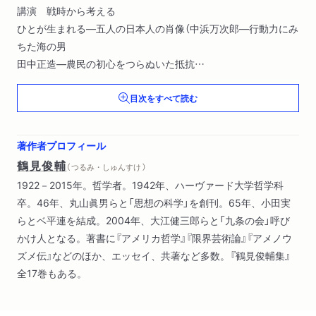
講演 戦時から考える
ひとが生まれる―五人の日本人の肖像（中浜万次郎―行動力にみ
ちた海の男
田中正造―農民の初心をつらぬいた抵抗
横田英子―明治の代表的日本女性
目次をすべて読む
金子ふみ子―無籍者として生きる
林尹夫―死を見つめる）
ラナルドの漂流
著作者プロフィール
心の山河
鶴見俊輔
（ つるみ・しゅんすけ ）
かるた
1922－2015年。哲学者。1942年、ハーヴァード大学哲学科
苔のある日記
卒。46年、丸山眞男らと「思想の科学」を創刊。65年、小田実
戦争のくれた字引き
らとベ平連を結成。2004年、大江健三郎らと「九条の会」呼び
退行計画
かけ人となる。著書に『アメリカ哲学』『限界芸術論』『アメノウ
詩・訳詩（らくだの葬式
ズメ伝』などのほか、エッセイ、共著など多数。『鶴見俊輔集』
人形の台詞
全17巻もある。
かたつむり
まちがいはどこへゆくか
不思議な出会い ほか）