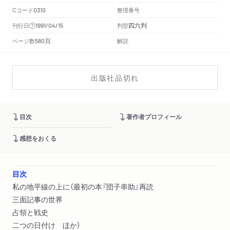
Cコード
整理番号
0310
四六判
刊行日
判型
1991/04/15
頁
ページ数
解説
580
出版社品切れ
目次
著作者プロフィール
感想をおくる
目次
私の地平線の上に（最初の本『団子串助』再読
三面記事の世界
占領と戦史
二つの日付け ほか）