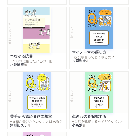
ちくまプリマー新書
シリーズ・全集
マイテーマの探し方
つながる読書
─探究学習ってどうやるの？
片岡則夫
著
─１０代に推したいこの一冊
小池陽慈
編
シリーズ・全集
シリーズ・全集
苦手から始める作文教室
生きものを探究する
─文章が書けたらいいことはある？
─自然を観察するってどういうこと？
津村記久子
小島渉
著
著