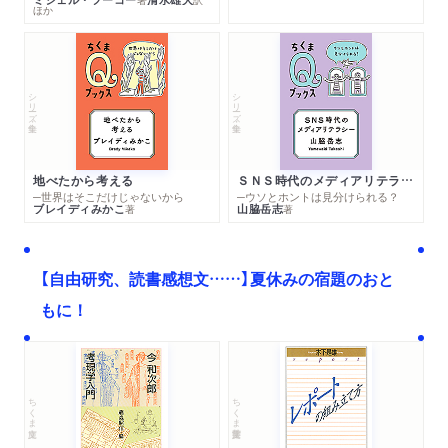
ほか
シリーズ・全集
シリーズ・全集
地べたから考える
ＳＮＳ時代のメディアリテラシー
─世界はそこだけじゃないから
─ウソとホントは見分けられる？
ブレイディみかこ
山脇岳志
著
著
【自由研究、読書感想文……】夏休みの宿題のおと
もに！
ちくま文庫
ちくま学芸文庫