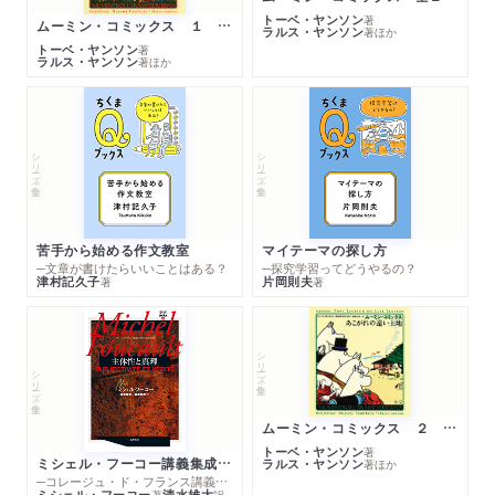
トーベ・ヤンソン
著
ムーミン・コミックス １ 黄金のしっぽ
ラルス・ヤンソン
著
ほか
トーベ・ヤンソン
著
ラルス・ヤンソン
著
ほか
シリーズ・全集
シリーズ・全集
苦手から始める作文教室
マイテーマの探し方
─文章が書けたらいいことはある？
─探究学習ってどうやるの？
津村記久子
片岡則夫
著
著
シリーズ・全集
シリーズ・全集
ムーミン・コミックス ２ あこがれの遠い土地
トーベ・ヤンソン
著
ミシェル・フーコー講義集成１０ 主体性と真理
ラルス・ヤンソン
著
ほか
─コレージュ・ド・フランス講義１９８０－１９８１年度
ミシェル・フーコー
清水雄大
著
訳