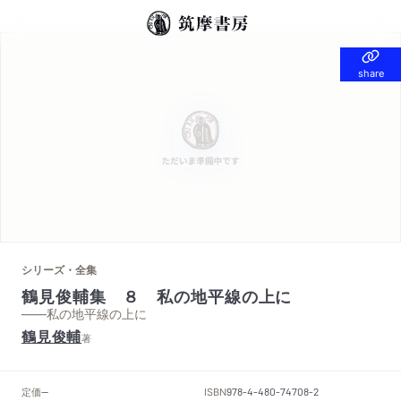
share
share
シリーズ・全集
鶴見俊輔集 ８ 私の地平線の上に
——私の地平線の上に
鶴見俊輔
著
定価
ISBN
--
978-4-480-74708-2