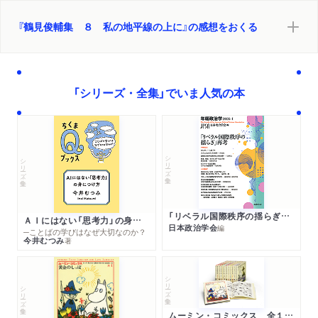
『鶴見俊輔集 ８ 私の地平線の上に』の感想をおくる
「シリーズ・全集」でいま人気の本
シリーズ・全集
シリーズ・全集
「リベラル国際秩序の揺らぎ」再考 年報政治学２０２６‐Ⅰ
ＡＩにはない「思考力」の身につけ方
日本政治学会
編
─ことばの学びはなぜ大切なのか？
今井むつみ
著
シリーズ・全集
シリーズ・全集
ムーミン・コミックス 全１４巻セット