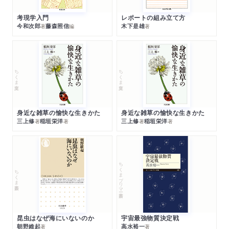
考現学入門
レポートの組み立て方
今和次郎
藤森照信
木下是雄
著
編
著
ちくま文庫
ちくま文庫
身近な雑草の愉快な生きかた
身近な雑草の愉快な生きかた
三上修
稲垣栄洋
三上修
稲垣栄洋
著
著
著
著
ちくまプリマー新書
ちくま新書
昆虫はなぜ海にいないのか
宇宙最強物質決定戦
朝野維起
高水裕一
著
著