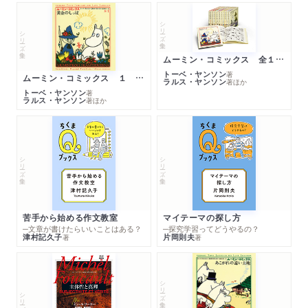
シリーズ・全集
シリーズ・全集
ムーミン・コミックス 全１４巻セット
トーベ・ヤンソン
著
ムーミン・コミックス １ 黄金のしっぽ
ラルス・ヤンソン
著
ほか
トーベ・ヤンソン
著
ラルス・ヤンソン
著
ほか
シリーズ・全集
シリーズ・全集
苦手から始める作文教室
マイテーマの探し方
─文章が書けたらいいことはある？
─探究学習ってどうやるの？
津村記久子
片岡則夫
著
著
シリーズ・全集
シリーズ・全集