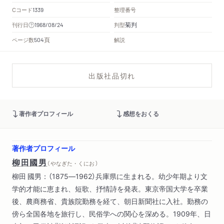
Cコード
整理番号
1339
菊判
刊行日
判型
1968/08/24
頁
ページ数
解説
504
出版社品切れ
著作者プロフィール
感想をおくる
著作者プロフィール
柳田國男
（ やなぎた・くにお ）
柳田 國男：（1875―1962）兵庫県に生まれる。幼少年期より文
学的才能に恵まれ、短歌、抒情詩を発表。東京帝国大学を卒業
後、農商務省、貴族院勤務を経て、朝日新聞社に入社。勤務の
傍ら全国各地を旅行し、民俗学への関心を深める。1909年、日