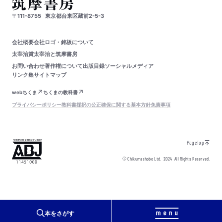
〒111-8755
東京都台東区蔵前2-5-3
会社概要
会社ロゴ・銘板について
太宰治賞
太宰治と筑摩書房
お問い合わせ
著作権について
出版目録
ソーシャルメディア
リンク集
サイトマップ
webちくま
ちくまの教科書
プライバシーポリシー
教科書採択の公正確保に関する基本方針
免責事項
PageTop
© Chikumashobo Ltd.
2024
All Rights Reserved.
本をさがす