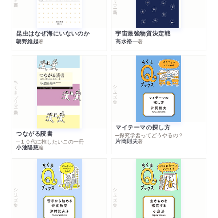
昆虫はなぜ海にいないのか
宇宙最強物質決定戦
朝野維起
高水裕一
著
著
ちくまプリマー新書
シリーズ・全集
マイテーマの探し方
つながる読書
─探究学習ってどうやるの？
片岡則夫
著
─１０代に推したいこの一冊
小池陽慈
編
シリーズ・全集
シリーズ・全集