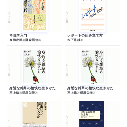
ちくま文庫
ちくま学芸文庫
考現学入門
レポートの組み立て方
今和次郎
藤森照信
木下是雄
著
編
著
ちくま文庫
ちくま文庫
身近な雑草の愉快な生きかた
身近な雑草の愉快な生きかた
三上修
稲垣栄洋
三上修
稲垣栄洋
著
著
著
著
ちくまプリマー新書
ちくま新書