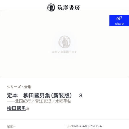
share
share
シリーズ・全集
定本 柳田國男集（新装版） ３
——北国紀行／菅江真澄／水曜手帖
柳田國男
著
定価
ISBN
--
978-4-480-75103-4