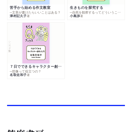
苦手から始める作文教室
生きものを探究する
─文章が書けたらいいことはある？
─自然を観察するってどういうこと？
津村記久子
小島渉
著
著
シリーズ・全集
７日でできるキャラクター創作入門
─想像って役立つの？
名取佐和子
著