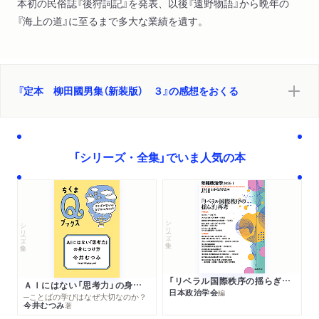
本初の民俗誌『後狩詞記』を発表、以後『遠野物語』から晩年の
『海上の道』に至るまで多大な業績を遺す。
『定本 柳田國男集（新装版） ３』の感想をおくる
「シリーズ・全集」でいま人気の本
シリーズ・全集
シリーズ・全集
「リベラル国際秩序の揺らぎ」再考 年報政治学２０２６‐Ⅰ
ＡＩにはない「思考力」の身につけ方
日本政治学会
編
─ことばの学びはなぜ大切なのか？
今井むつみ
著