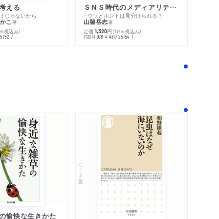
考える
ＳＮＳ時代のメディアリテラシー
けじゃないから
─ウソとホントは見分けられる？
かこ
山脇岳志
著
著
内容紹介・目次
0％税込み）
定価:
円
（10％税込み）
1,320
著作者プロフィール
ISBN:
5152-7
978-4-480-25154-1
感想をおくる
！
ちくま新書
の愉快な生きかた