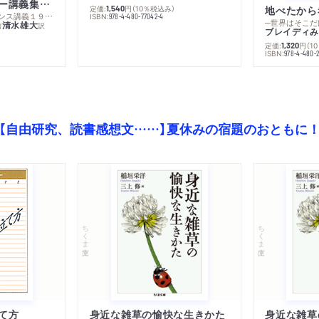
ミシェル・フーコー講義集成１０ 主体性と真理
定価:
円
（10％税込み）
地べたから
1,540
─コレージュ・ド・フランス講義１９８０－１９８１年度
ISBN:
978-4-480-77042-4
─世界はそこだ
清水雄大
著
訳
ブレイディみ
定価:
円
（1
1,320
）
ISBN:
978-4-480-2
【自由研究、読書感想文……】夏休みの宿題のおともに
ちくま文庫
ちくま文庫
て方
身近な雑草の愉快な生きかた
身近な雑草