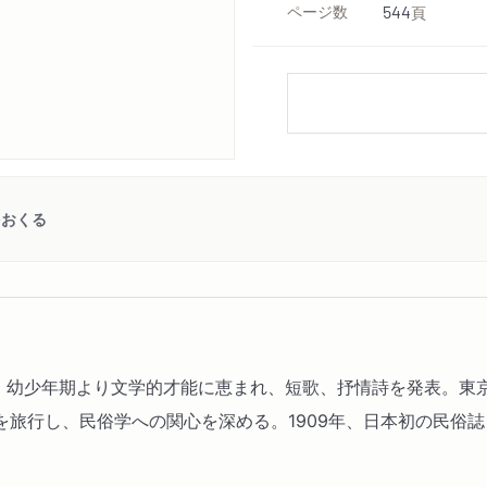
ページ数
544
頁
をおくる
生まれる。幼少年期より文学的才能に恵まれ、短歌、抒情詩を発表。
旅行し、民俗学への関心を深める。1909年、日本初の民俗誌