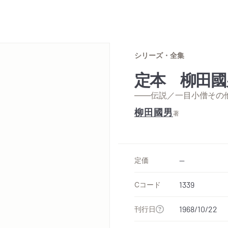
シリーズ・全集
定本 柳田國
——伝説／一目小僧その
柳田國男
著
定価
--
Cコード
1339
刊行日
1968/10/22