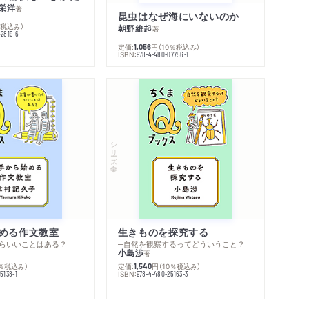
栄洋
著
昆虫はなぜ海にいないのか
％税込み）
朝野維起
著
42819-6
定価:
円
（10％税込み）
1,056
ISBN:
978-4-480-07756-1
シリーズ・全集
める作文教室
生きものを探究する
らいいことはある？
─自然を観察するってどういうこと？
小島渉
著
0％税込み）
定価:
円
（10％税込み）
1,540
ISBN:
5138-1
978-4-480-25163-3