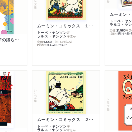
トーベ・ヤン
ラルス・ヤン
ムーミン・コミックス １ 黄金のしっぽ
定価:
円
（
21,560
トーベ・ヤンソン
著
ISBN:
978-4-480-
ラルス・ヤンソン
著
ほか
「リベラル国際秩序の揺らぎ」再考 年報政治学２０２６‐Ⅰ
定価:
円
（10％税込み）
1,540
ISBN:
978-4-480-77041-7
シリーズ・全集
シリーズ・全集
ムーミン・コミックス ２ あこがれの遠い土地
トーベ・ヤンソン
著
ラルス・ヤンソン
著
ほか