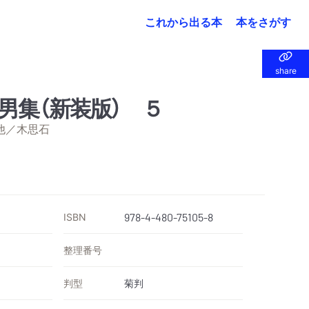
これから出る本
本をさがす
share
share
男集（新装版） ５
他／木思石
ISBN
978-4-480-75105-8
整理番号
判型
菊判