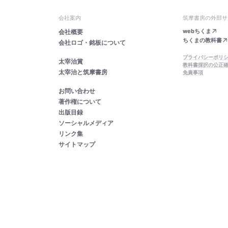
会社案内
筑摩書房の外部サ
webちくま
会社概要
ちくまの教科書
会社ロゴ・銘板について
プライバシーポリ
太宰治賞
教科書採択の公正
太宰治と筑摩書房
免責事項
お問い合わせ
著作権について
出版目録
ソーシャルメディア
リンク集
サイトマップ