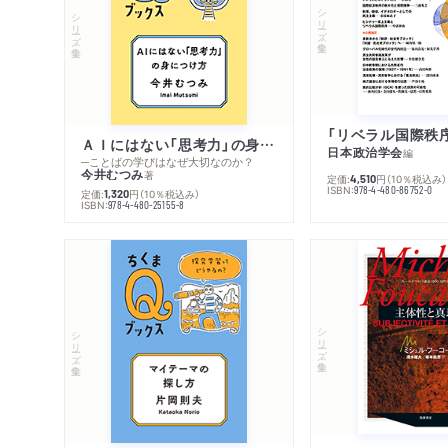
シリーズ・全集
シリーズ・全集
ＡＩにはない「思考力」の身につけ方
日本政治学会
編
─ことばの学びはなぜ大切なのか？
今井むつみ
著
定価:
円
（10％税込み）
4,510
ISBN:
978-4-480-86752-0
定価:
円
（10％税込み）
1,320
ISBN:
978-4-480-25155-8
シリーズ・全集
シリーズ・全集