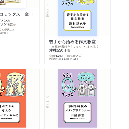
シリーズ・全集
ムーミン・コミックス 全１４巻セット
ソン
著
ソン
著
ほか
10％税込み）
77040-0
苦手から始める作文教室
─文章が書けたらいいことはある？
津村記久子
著
定価:
円
（10％税込み）
1,210
ISBN:
978-4-480-25138-1
シリーズ・全集