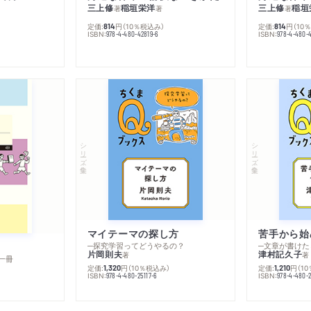
三上修
稲垣栄洋
三上修
稲垣
著
著
著
定価:
円
（10％税込み）
定価:
円
（10
814
814
ISBN:
ISBN:
978-4-480-42819-6
978-4-480-
シリーズ・全集
シリーズ・全集
マイテーマの探し方
苦手から始
─探究学習ってどうやるの？
─文章が書けた
片岡則夫
津村記久子
著
著
一冊
定価:
円
（10％税込み）
定価:
円
（1
1,320
1,210
ISBN:
ISBN:
978-4-480-25117-6
978-4-480-2