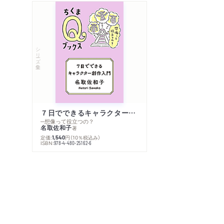
シリーズ・全集
７日でできるキャラクター創作入門
─想像って役立つの？
名取佐和子
著
定価:
円
（10％税込み）
1,540
ISBN:
978-4-480-25162-6