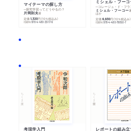
マイテーマの探し方
─探究学習ってどうやるの？
ミシェル・フーコー
片岡則夫
著
ほか
定価:
円
（10％税込み）
1,320
定価:
円
（10％税込み
6,930
ISBN:
978-4-480-25117-6
ISBN:
978-4-480-79050-7
ちくま文庫
ちくま学芸文庫
考現学入門
レポートの組み立