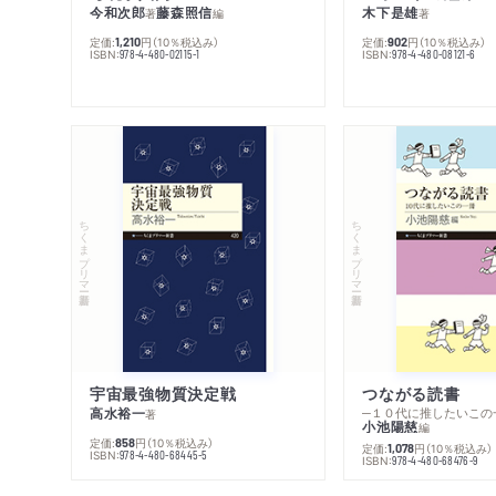
今和次郎
藤森照信
木下是雄
著
編
著
定価:
円
（10％税込み）
定価:
円
（10％税込み）
1,210
902
ISBN:
ISBN:
978-4-480-02115-1
978-4-480-08121-6
ちくまプリマー新書
ちくまプリマー新書
宇宙最強物質決定戦
つながる読書
高水裕一
─１０代に推したいこの
著
小池陽慈
編
定価:
円
（10％税込み）
858
定価:
円
（10％税込み）
1,078
ISBN:
978-4-480-68445-5
ISBN:
978-4-480-68476-9