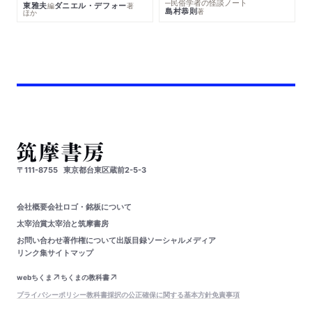
─民俗学者の怪談ノート
東雅夫
ダニエル・デフォー
編
著
島村恭則
著
ほか
〒111-8755
東京都台東区蔵前2-5-3
会社概要
会社ロゴ・銘板について
太宰治賞
太宰治と筑摩書房
お問い合わせ
著作権について
出版目録
ソーシャルメディア
リンク集
サイトマップ
webちくま
ちくまの教科書
プライバシーポリシー
教科書採択の公正確保に関する基本方針
免責事項