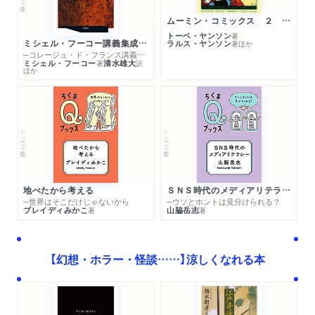
ムーミン・コミックス ２ あこがれの遠い土地
トーベ・ヤンソン
著
ミシェル・フーコー講義集成１０ 主体性と真理
ラルス・ヤンソン
著
ほか
─コレージュ・ド・フランス講義１９８０－１９８１年度
ミシェル・フーコー
清水雄大
著
訳
ほか
シリーズ・全集
シリーズ・全集
地べたから考える
ＳＮＳ時代のメディアリテラシー
─世界はそこだけじゃないから
─ウソとホントは見分けられる？
ブレイディみかこ
山脇岳志
著
著
【幻想・ホラー・怪談……】涼しくなれる本