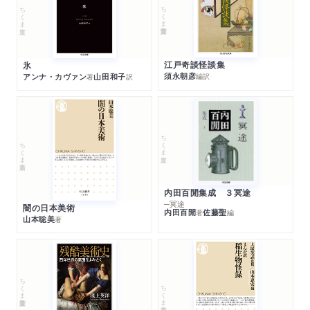
ちくま学芸文庫
ちくま文庫
江戸奇談怪談集
氷
須永朝彦
アンナ・カヴァン
山田和子
編訳
著
訳
ちくま文庫
ちくま新書
内田百閒集成 ３冥途
─冥途
闇の日本美術
内田百閒
佐藤聖
著
編
山本聡美
著
ちくま学芸文庫
ちくま新書