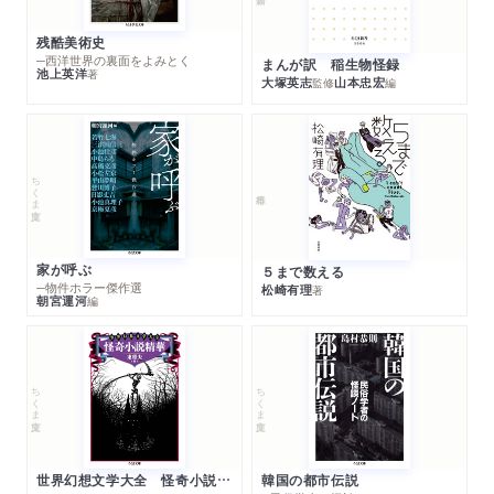
残酷美術史
─西洋世界の裏面をよみとく
まんが訳 稲生物怪録
池上英洋
著
大塚英志
山本忠宏
監修
編
ちくま文庫
家が呼ぶ
５まで数える
─物件ホラー傑作選
松崎有理
著
朝宮運河
編
ちくま文庫
ちくま文庫
世界幻想文学大全 怪奇小説精華
韓国の都市伝説