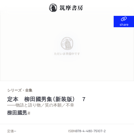
share
share
シリーズ・全集
定本 柳田國男集（新装版） ７
——物語と語り物／笑の本願／不幸
柳田國男
著
定価
ISBN
--
978-4-480-75107-2