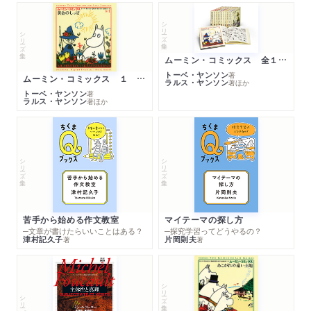
シリーズ・全集
シリーズ・全集
ムーミン・コミックス 全１４巻セット
トーベ・ヤンソン
著
ムーミン・コミックス １ 黄金のしっぽ
ラルス・ヤンソン
著
ほか
トーベ・ヤンソン
著
ラルス・ヤンソン
著
ほか
シリーズ・全集
シリーズ・全集
苦手から始める作文教室
マイテーマの探し方
─文章が書けたらいいことはある？
─探究学習ってどうやるの？
津村記久子
片岡則夫
著
著
シリーズ・全集
シリーズ・全集