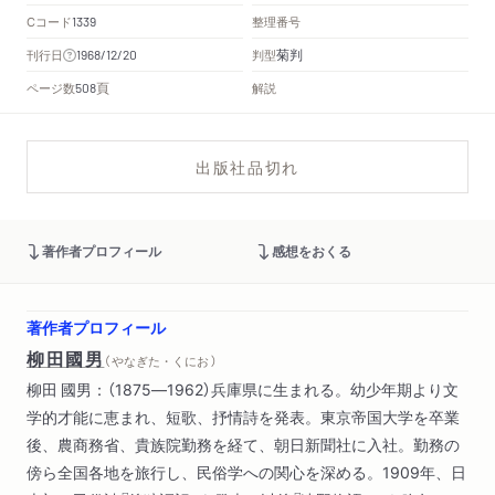
Cコード
整理番号
1339
菊判
刊行日
判型
1968/12/20
頁
ページ数
解説
508
出版社品切れ
著作者プロフィール
感想をおくる
著作者プロフィール
柳田國男
（ やなぎた・くにお ）
柳田 國男：（1875―1962）兵庫県に生まれる。幼少年期より文
学的才能に恵まれ、短歌、抒情詩を発表。東京帝国大学を卒業
後、農商務省、貴族院勤務を経て、朝日新聞社に入社。勤務の
傍ら全国各地を旅行し、民俗学への関心を深める。1909年、日