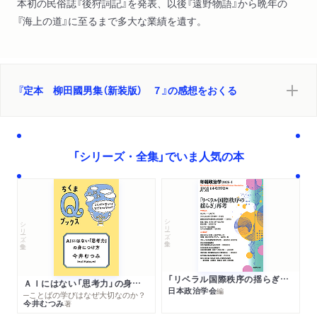
本初の民俗誌『後狩詞記』を発表、以後『遠野物語』から晩年の
『海上の道』に至るまで多大な業績を遺す。
『定本 柳田國男集（新装版） ７』の感想をおくる
「シリーズ・全集」でいま人気の本
シリーズ・全集
シリーズ・全集
「リベラル国際秩序の揺らぎ」再考 年報政治学２０２６‐Ⅰ
ＡＩにはない「思考力」の身につけ方
日本政治学会
編
─ことばの学びはなぜ大切なのか？
今井むつみ
著