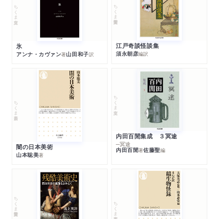
ちくま学芸文庫
ちくま文庫
江戸奇談怪談集
氷
須永朝彦
アンナ・カヴァン
山田和子
編訳
著
訳
ちくま文庫
ちくま新書
内田百閒集成 ３冥途
─冥途
闇の日本美術
内田百閒
佐藤聖
著
編
山本聡美
著
ちくま学芸文庫
ちくま新書