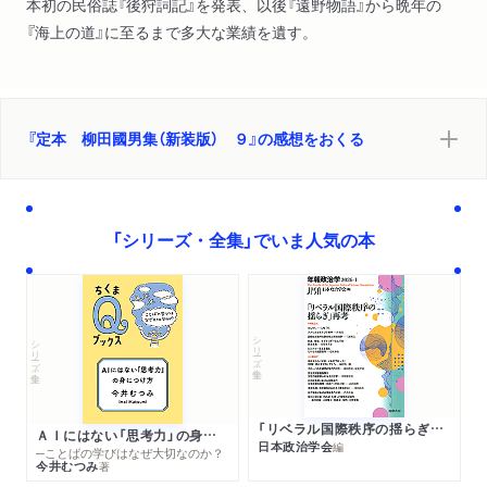
本初の民俗誌『後狩詞記』を発表、以後『遠野物語』から晩年の
『海上の道』に至るまで多大な業績を遺す。
『定本 柳田國男集（新装版） ９』の感想をおくる
「シリーズ・全集」でいま人気の本
シリーズ・全集
シリーズ・全集
「リベラル国際秩序の揺らぎ」再考 年報政治学２０２６‐Ⅰ
ＡＩにはない「思考力」の身につけ方
日本政治学会
編
─ことばの学びはなぜ大切なのか？
今井むつみ
著