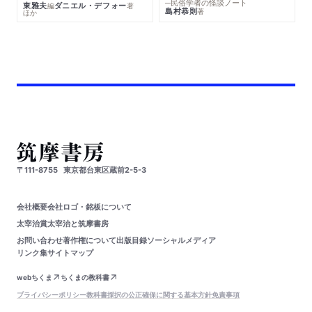
─民俗学者の怪談ノート
東雅夫
ダニエル・デフォー
編
著
島村恭則
著
ほか
〒111-8755
東京都台東区蔵前2-5-3
会社概要
会社ロゴ・銘板について
太宰治賞
太宰治と筑摩書房
お問い合わせ
著作権について
出版目録
ソーシャルメディア
リンク集
サイトマップ
webちくま
ちくまの教科書
プライバシーポリシー
教科書採択の公正確保に関する基本方針
免責事項