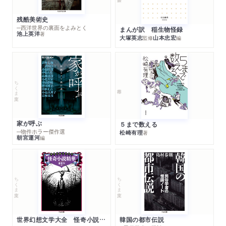
残酷美術史
─西洋世界の裏面をよみとく
まんが訳 稲生物怪録
池上英洋
著
大塚英志
山本忠宏
監修
編
ちくま文庫
家が呼ぶ
５まで数える
─物件ホラー傑作選
松崎有理
著
朝宮運河
編
ちくま文庫
ちくま文庫
世界幻想文学大全 怪奇小説精華
韓国の都市伝説