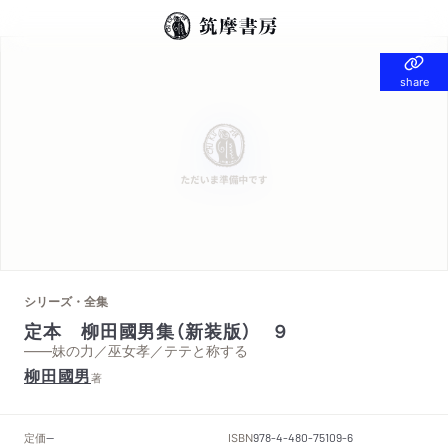
share
share
シリーズ・全集
定本 柳田國男集（新装版） ９
——妹の力／巫女孝／テテと称する
柳田國男
著
定価
ISBN
--
978-4-480-75109-6