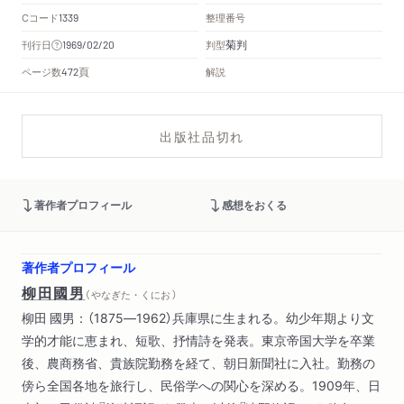
Cコード
整理番号
1339
菊判
刊行日
判型
1969/02/20
頁
ページ数
解説
472
出版社品切れ
著作者プロフィール
感想をおくる
著作者プロフィール
柳田國男
（ やなぎた・くにお ）
柳田 國男：（1875―1962）兵庫県に生まれる。幼少年期より文
学的才能に恵まれ、短歌、抒情詩を発表。東京帝国大学を卒業
後、農商務省、貴族院勤務を経て、朝日新聞社に入社。勤務の
傍ら全国各地を旅行し、民俗学への関心を深める。1909年、日