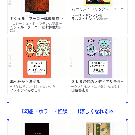
ムーミン・コミックス ２ あこがれの遠い土地
トーベ・ヤンソン
著
ミシェル・フーコー講義集成１０ 主体性と真理
ラルス・ヤンソン
著
ほか
─コレージュ・ド・フランス講義１９８０－１９８１年度
ミシェル・フーコー
清水雄大
著
訳
ほか
シリーズ・全集
シリーズ・全集
地べたから考える
ＳＮＳ時代のメディアリテラシー
─世界はそこだけじゃないから
─ウソとホントは見分けられる？
ブレイディみかこ
山脇岳志
著
著
【幻想・ホラー・怪談……】涼しくなれる本