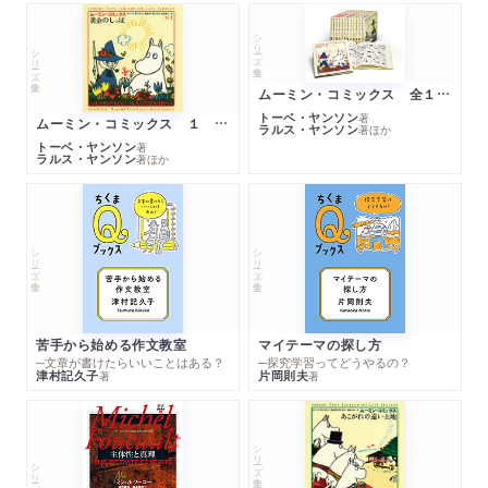
シリーズ・全集
シリーズ・全集
ムーミン・コミックス 全１４巻セット
トーベ・ヤンソン
著
ムーミン・コミックス １ 黄金のしっぽ
ラルス・ヤンソン
著
ほか
トーベ・ヤンソン
著
ラルス・ヤンソン
著
ほか
シリーズ・全集
シリーズ・全集
苦手から始める作文教室
マイテーマの探し方
─文章が書けたらいいことはある？
─探究学習ってどうやるの？
津村記久子
片岡則夫
著
著
シリーズ・全集
シリーズ・全集