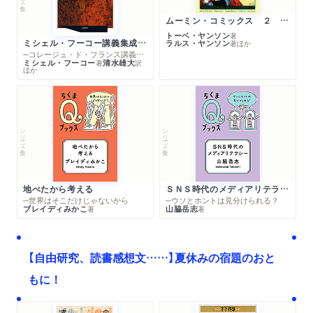
ムーミン・コミックス ２ あこがれの遠い土地
トーベ・ヤンソン
著
ミシェル・フーコー講義集成１０ 主体性と真理
ラルス・ヤンソン
著
ほか
─コレージュ・ド・フランス講義１９８０－１９８１年度
ミシェル・フーコー
清水雄大
著
訳
ほか
シリーズ・全集
シリーズ・全集
地べたから考える
ＳＮＳ時代のメディアリテラシー
─世界はそこだけじゃないから
─ウソとホントは見分けられる？
ブレイディみかこ
山脇岳志
著
著
【自由研究、読書感想文……】夏休みの宿題のおと
もに！