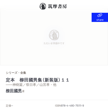
share
share
シリーズ・全集
定本 柳田國男集（新装版）１１
——神樹篇／祭日孝／山宮孝・他
柳田國男
著
定価
ISBN
--
978-4-480-75111-9