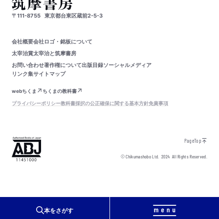
〒111-8755
東京都台東区蔵前2-5-3
会社概要
会社ロゴ・銘板について
太宰治賞
太宰治と筑摩書房
お問い合わせ
著作権について
出版目録
ソーシャルメディア
リンク集
サイトマップ
webちくま
ちくまの教科書
プライバシーポリシー
教科書採択の公正確保に関する基本方針
免責事項
PageTop
© Chikumashobo Ltd.
2024
All Rights Reserved.
本をさがす