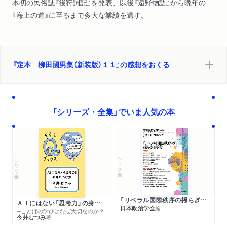
本初の民俗誌『後狩詞記』を発表、以後『遠野物語』から晩年の
『海上の道』に至るまで多大な業績を遺す。
『定本 柳田國男集（新装版）１１』の感想をおくる
「シリーズ・全集」でいま人気の本
シリーズ・全集
シリーズ・全集
「リベラル国際秩序の揺らぎ」再考 年報政治学２０２６‐Ⅰ
ＡＩにはない「思考力」の身につけ方
日本政治学会
編
─ことばの学びはなぜ大切なのか？
今井むつみ
著