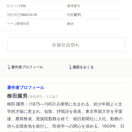
Cコード
整理番号
1339
菊判
刊行日
判型
1969/04/16
頁
ページ数
解説
554
出版社品切れ
著作者プロフィール
感想をおくる
著作者プロフィール
柳田國男
（ やなぎた・くにお ）
柳田 國男：（1875―1962）兵庫県に生まれる。幼少年期より文
学的才能に恵まれ、短歌、抒情詩を発表。東京帝国大学を卒業
後、農商務省、貴族院勤務を経て、朝日新聞社に入社。勤務の
傍ら全国各地を旅行し、民俗学への関心を深める。1909年、日