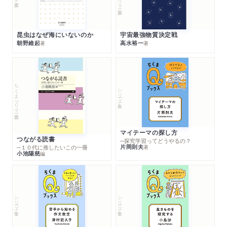
昆虫はなぜ海にいないのか
宇宙最強物質決定戦
朝野維起
高水裕一
著
著
ちくまプリマー新書
シリーズ・全集
マイテーマの探し方
つながる読書
─探究学習ってどうやるの？
片岡則夫
著
─１０代に推したいこの一冊
小池陽慈
編
シリーズ・全集
シリーズ・全集