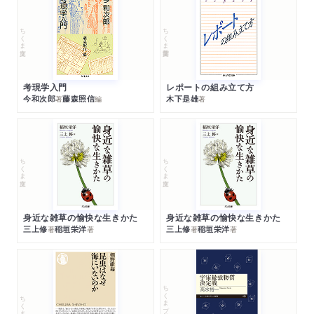
ちくま文庫
ちくま学芸文庫
考現学入門
レポートの組み立て方
今和次郎
藤森照信
木下是雄
著
編
著
ちくま文庫
ちくま文庫
身近な雑草の愉快な生きかた
身近な雑草の愉快な生きかた
三上修
稲垣栄洋
三上修
稲垣栄洋
著
著
著
著
ちくまプリマー新書
ちくま新書