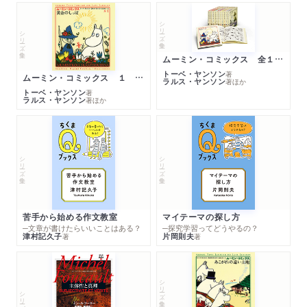
シリーズ・全集
シリーズ・全集
ムーミン・コミックス 全１４巻セット
トーベ・ヤンソン
著
ムーミン・コミックス １ 黄金のしっぽ
ラルス・ヤンソン
著
ほか
トーベ・ヤンソン
著
ラルス・ヤンソン
著
ほか
シリーズ・全集
シリーズ・全集
苦手から始める作文教室
マイテーマの探し方
─文章が書けたらいいことはある？
─探究学習ってどうやるの？
津村記久子
片岡則夫
著
著
シリーズ・全集
シリーズ・全集