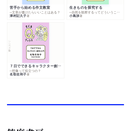
苦手から始める作文教室
生きものを探究する
─文章が書けたらいいことはある？
─自然を観察するってどういうこと？
津村記久子
小島渉
著
著
シリーズ・全集
７日でできるキャラクター創作入門
─想像って役立つの？
名取佐和子
著