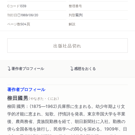
Cコード
整理番号
1339
菊判
刊行日
判型
1969/06/20
頁
ページ数
解説
504
出版社品切れ
著作者プロフィール
感想をおくる
著作者プロフィール
柳田國男
（ やなぎた・くにお ）
柳田 國男：（1875―1962）兵庫県に生まれる。幼少年期より文
学的才能に恵まれ、短歌、抒情詩を発表。東京帝国大学を卒業
後、農商務省、貴族院勤務を経て、朝日新聞社に入社。勤務の
傍ら全国各地を旅行し、民俗学への関心を深める。1909年、日