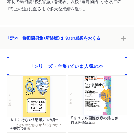
本初の民俗誌『後狩詞記』を発表、以後『遠野物語』から晩年の
『海上の道』に至るまで多大な業績を遺す。
『定本 柳田國男集（新装版）１３』の感想をおくる
「シリーズ・全集」でいま人気の本
シリーズ・全集
シリーズ・全集
「リベラル国際秩序の揺らぎ」再考 年報政治学２０２６‐Ⅰ
ＡＩにはない「思考力」の身につけ方
日本政治学会
編
─ことばの学びはなぜ大切なのか？
今井むつみ
著