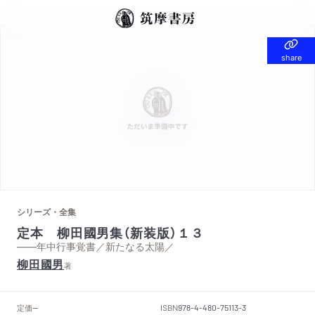
share
share
シリーズ・全集
定本 柳田國男集（新装版）１３
——年中行事覚書／新たなる太陽／
柳田國男
著
定価
ISBN
--
978-4-480-75113-3