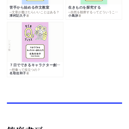
苦手から始める作文教室
生きものを探究する
─文章が書けたらいいことはある？
─自然を観察するってどういうこと？
津村記久子
小島渉
著
著
シリーズ・全集
７日でできるキャラクター創作入門
─想像って役立つの？
名取佐和子
著