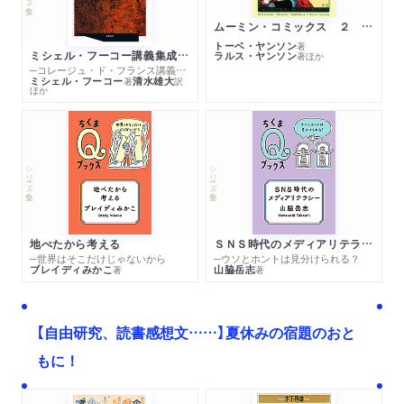
ムーミン・コミックス ２ あこがれの遠い土地
トーベ・ヤンソン
著
ミシェル・フーコー講義集成１０ 主体性と真理
ラルス・ヤンソン
著
ほか
─コレージュ・ド・フランス講義１９８０－１９８１年度
ミシェル・フーコー
清水雄大
著
訳
ほか
シリーズ・全集
シリーズ・全集
地べたから考える
ＳＮＳ時代のメディアリテラシー
─世界はそこだけじゃないから
─ウソとホントは見分けられる？
ブレイディみかこ
山脇岳志
著
著
【自由研究、読書感想文……】夏休みの宿題のおと
もに！