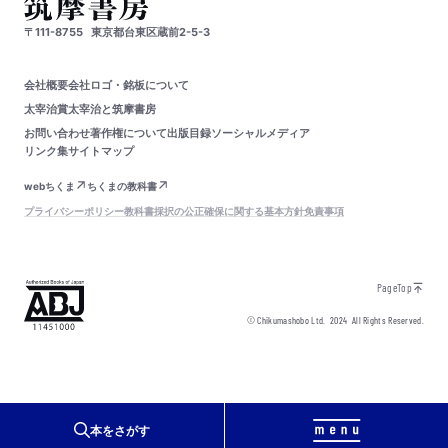
〒111-8755
東京都台東区蔵前2-5-3
会社概要
会社ロゴ・銘板について
太宰治賞
太宰治と筑摩書房
お問い合わせ
著作権について
出版目録
ソーシャルメディア
リンク集
サイトマップ
webちくま
ちくまの教科書
プライバシーポリシー
教科書採択の公正確保に関する基本方針
免責事項
PageTop
© Chikumashobo Ltd.
2024
All Rights Reserved.
本をさがす