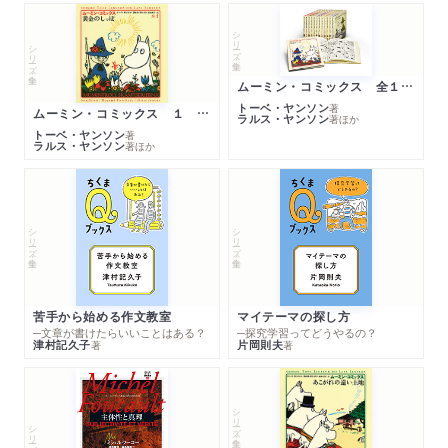
シリーズ・全集
シリーズ・全集
ムーミン・コミックス 全１４巻セット
トーベ・ヤンソン
著
ムーミン・コミックス １ 黄金のしっぽ
ラルス・ヤンソン
著
ほか
トーベ・ヤンソン
著
ラルス・ヤンソン
著
ほか
シリーズ・全集
シリーズ・全集
苦手から始める作文教室
マイテーマの探し方
─文章が書けたらいいことはある？
─探究学習ってどうやるの？
津村記久子
片岡則夫
著
著
シリーズ・全集
シリーズ・全集