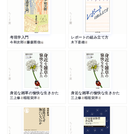
ちくま文庫
ちくま学芸文庫
考現学入門
レポートの組み立て方
今和次郎
藤森照信
木下是雄
著
編
著
ちくま文庫
ちくま文庫
身近な雑草の愉快な生きかた
身近な雑草の愉快な生きかた
三上修
稲垣栄洋
三上修
稲垣栄洋
著
著
著
著
ちくまプリマー新書
ちくま新書