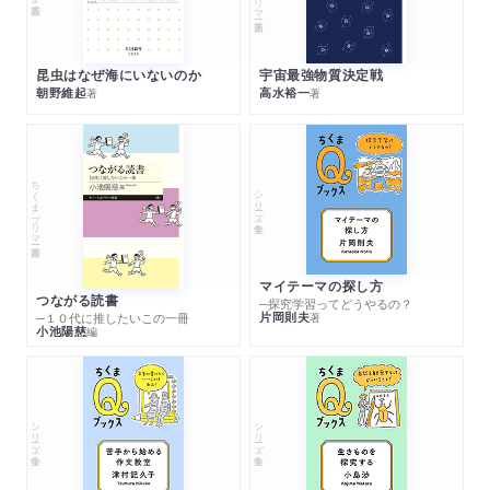
昆虫はなぜ海にいないのか
宇宙最強物質決定戦
朝野維起
高水裕一
著
著
ちくまプリマー新書
シリーズ・全集
マイテーマの探し方
つながる読書
─探究学習ってどうやるの？
片岡則夫
著
─１０代に推したいこの一冊
小池陽慈
編
シリーズ・全集
シリーズ・全集