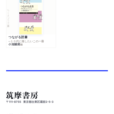
ちくまプリマー新書
つながる読書
─１０代に推したいこの一冊
小池陽慈
編
〒111-8755
東京都台東区蔵前2-5-3