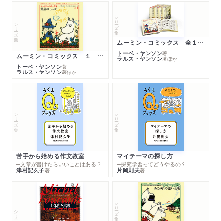
シリーズ・全集
シリーズ・全集
ムーミン・コミックス 全１４巻セット
トーベ・ヤンソン
著
ムーミン・コミックス １ 黄金のしっぽ
ラルス・ヤンソン
著
ほか
トーベ・ヤンソン
著
ラルス・ヤンソン
著
ほか
シリーズ・全集
シリーズ・全集
苦手から始める作文教室
マイテーマの探し方
─文章が書けたらいいことはある？
─探究学習ってどうやるの？
津村記久子
片岡則夫
著
著
シリーズ・全集
シリーズ・全集