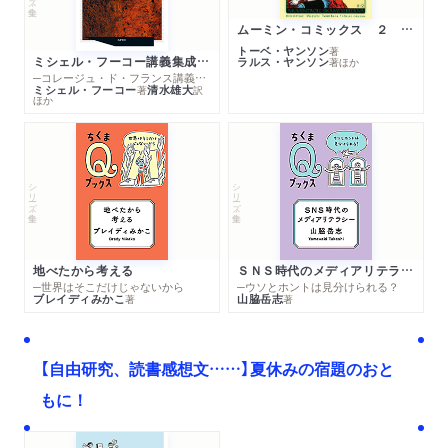
ムーミン・コミックス ２ あこがれの遠い土地
トーベ・ヤンソン
著
ミシェル・フーコー講義集成１０ 主体性と真理
ラルス・ヤンソン
著
ほか
─コレージュ・ド・フランス講義１９８０－１９８１年度
ミシェル・フーコー
清水雄大
著
訳
ほか
シリーズ・全集
シリーズ・全集
地べたから考える
ＳＮＳ時代のメディアリテラシー
─世界はそこだけじゃないから
─ウソとホントは見分けられる？
ブレイディみかこ
山脇岳志
著
著
【自由研究、読書感想文……】夏休みの宿題のおと
もに！