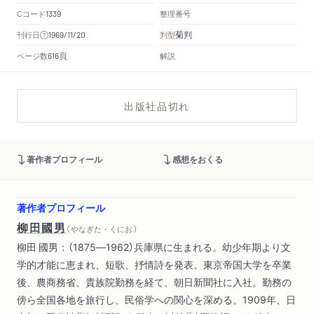
Cコード
整理番号
1339
菊判
刊行日
判型
1969/11/20
頁
ページ数
解説
616
出版社品切れ
著作者プロフィール
感想をおくる
著作者プロフィール
柳田國男
（ やなぎた・くにお ）
柳田 國男：（1875―1962）兵庫県に生まれる。幼少年期より文
学的才能に恵まれ、短歌、抒情詩を発表。東京帝国大学を卒業
後、農商務省、貴族院勤務を経て、朝日新聞社に入社。勤務の
傍ら全国各地を旅行し、民俗学への関心を深める。1909年、日