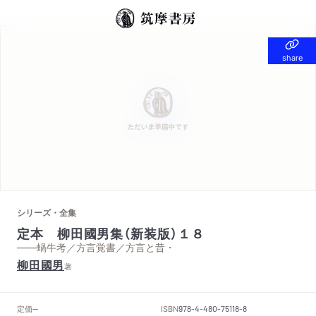
share
share
シリーズ・全集
定本 柳田國男集（新装版）１８
——蝸牛考／方言覚書／方言と昔・
柳田國男
著
定価
ISBN
--
978-4-480-75118-8