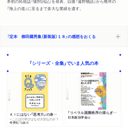
本初の民俗誌『後狩詞記』を発表、以後『遠野物語』から晩年の
『海上の道』に至るまで多大な業績を遺す。
『定本 柳田國男集（新装版）１８』の感想をおくる
「シリーズ・全集」でいま人気の本
シリーズ・全集
シリーズ・全集
「リベラル国際秩序の揺らぎ」再考 年報政治学２０２６‐Ⅰ
ＡＩにはない「思考力」の身につけ方
日本政治学会
編
─ことばの学びはなぜ大切なのか？
今井むつみ
著