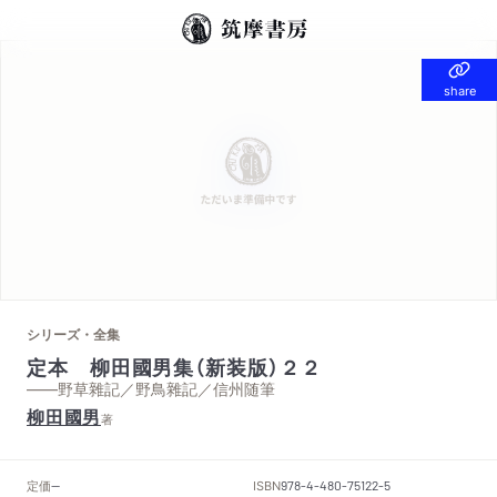
share
share
シリーズ・全集
定本 柳田國男集（新装版）２２
——野草雜記／野鳥雜記／信州随筆
柳田國男
著
定価
ISBN
--
978-4-480-75122-5