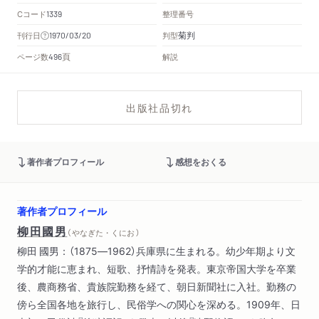
Cコード
整理番号
1339
菊判
刊行日
判型
1970/03/20
頁
ページ数
解説
496
出版社品切れ
著作者プロフィール
感想をおくる
著作者プロフィール
柳田國男
（ やなぎた・くにお ）
柳田 國男：（1875―1962）兵庫県に生まれる。幼少年期より文
学的才能に恵まれ、短歌、抒情詩を発表。東京帝国大学を卒業
後、農商務省、貴族院勤務を経て、朝日新聞社に入社。勤務の
傍ら全国各地を旅行し、民俗学への関心を深める。1909年、日