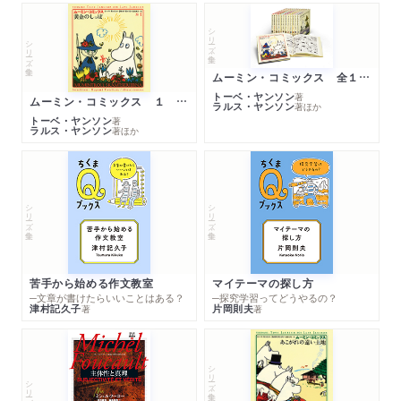
シリーズ・全集
シリーズ・全集
ムーミン・コミックス 全１４巻セット
トーベ・ヤンソン
著
ムーミン・コミックス １ 黄金のしっぽ
ラルス・ヤンソン
著
ほか
トーベ・ヤンソン
著
ラルス・ヤンソン
著
ほか
シリーズ・全集
シリーズ・全集
苦手から始める作文教室
マイテーマの探し方
─文章が書けたらいいことはある？
─探究学習ってどうやるの？
津村記久子
片岡則夫
著
著
シリーズ・全集
シリーズ・全集