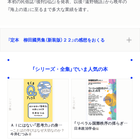
本初の民俗誌『後狩詞記』を発表、以後『遠野物語』から晩年の
『海上の道』に至るまで多大な業績を遺す。
『定本 柳田國男集（新装版）２２』の感想をおくる
「シリーズ・全集」でいま人気の本
シリーズ・全集
シリーズ・全集
「リベラル国際秩序の揺らぎ」再考 年報政治学２０２６‐Ⅰ
ＡＩにはない「思考力」の身につけ方
日本政治学会
編
─ことばの学びはなぜ大切なのか？
今井むつみ
著