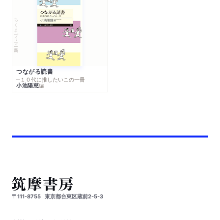
ちくまプリマー新書
つながる読書
─１０代に推したいこの一冊
小池陽慈
編
〒111-8755
東京都台東区蔵前2-5-3