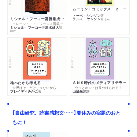
ムーミン・コミックス ２ あこがれの遠い土地
トーベ・ヤンソン
著
ミシェル・フーコー講義集成１０ 主体性と真理
ラルス・ヤンソン
著
ほか
─コレージュ・ド・フランス講義１９８０－１９８１年度
ミシェル・フーコー
清水雄大
著
訳
ほか
シリーズ・全集
シリーズ・全集
地べたから考える
ＳＮＳ時代のメディアリテラシー
─世界はそこだけじゃないから
─ウソとホントは見分けられる？
ブレイディみかこ
山脇岳志
著
著
【自由研究、読書感想文……】夏休みの宿題のおと
もに！